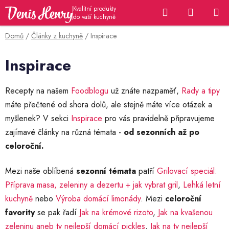
Přejít
Hledat
NÁKUP
na
KOŠÍK
obsah
Domů
/
Články z kuchyně
/
Inspirace
Inspirace
Recepty na našem
Foodblogu
už znáte nazpaměť,
Rady a tipy
máte přečtené od shora dolů, ale stejně máte více otázek a
myšlenek? V sekci
Inspirace
pro vás pravidelně připravujeme
zajímavé články na různá témata -
od sezonních až po
celoroční.
Mezi naše oblíbená
sezonní témata
patří
Grilovací speciál:
Příprava masa, zeleniny a dezertu + jak vybrat gril
,
Lehká letní
kuchyně
nebo
Výroba domácí limonády
. Mezi
celoroční
favority
se pak řadí
Jak na krémové rizoto
,
Jak na kvašenou
zeleninu aneb ty nejlepší domácí pickles
,
Jak na ty nejlepší