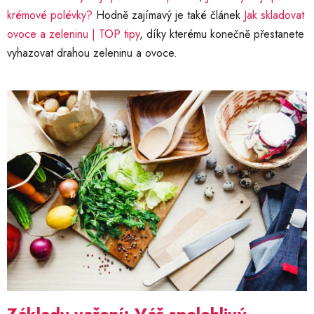
krémové polévky?
Hodně zajímavý je také článek
Jak skladovat
ovoce a zeleninu | TOP tipy
, díky kterému konečně přestanete
vyhazovat drahou zeleninu a ovoce.
V
ý
p
i
s
č
l
á
n
k
ů
Základy vaření: Váš spolehlivý