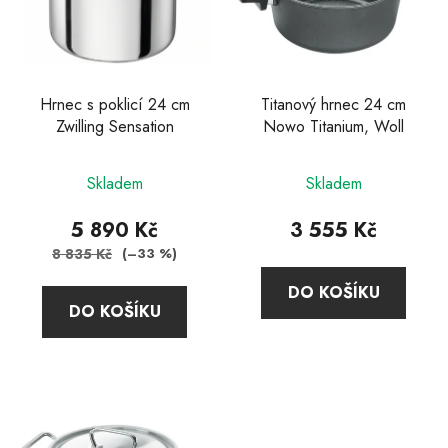
s
u
p
k
r
t
o
ů
d
Hrnec s poklicí 24 cm
Titanový hrnec 24 cm
Zwilling Sensation
Nowo Titanium, Woll
u
k
Průměrné
Průměrné
t
Skladem
Skladem
hodnocení
hodnocení
ů
produktu
produktu
5 890 Kč
3 555 Kč
je
je
8 835 Kč
(–33 %)
5,0
4,0
DO KOŠÍKU
z
z
DO KOŠÍKU
5
5
hvězdiček.
hvězdiček.