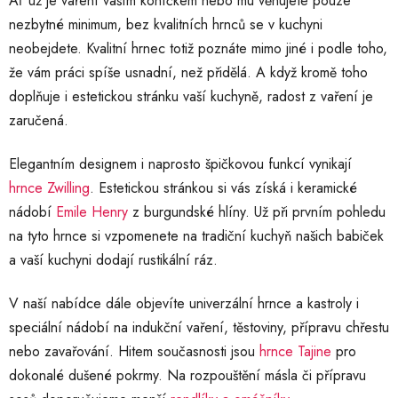
Ať už je vaření vaším koníčkem nebo mu věnujete pouze
p
nezbytné minimum, bez kvalitních hrnců se v kuchyni
i
s
neobejdete. Kvalitní hrnec totiž poznáte mimo jiné i podle toho,
u
že vám práci spíše usnadní, než přidělá. A když kromě toho
doplňuje i estetickou stránku vaší kuchyně, radost z vaření je
zaručená.
Elegantním designem i naprosto špičkovou funkcí vynikají
hrnce Zwilling
. Estetickou stránkou si vás získá i keramické
nádobí
Emile Henry
z burgundské hlíny. Už při prvním pohledu
na tyto hrnce si vzpomenete na tradiční kuchyň našich babiček
a vaší kuchyni dodají rustikální ráz.
V naší nabídce dále objevíte univerzální hrnce a kastroly i
speciální nádobí na indukční vaření, těstoviny, přípravu chřestu
nebo zavařování. Hitem současnosti jsou
hrnce Tajine
pro
dokonalé dušené pokrmy. Na rozpouštění másla či přípravu