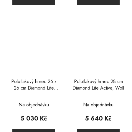
5
5
hvězdiček.
hvězdiček.
Polotlakový hrnec 26 x
Polotlakový hrnec 28 cm
26 cm Diamond Lite
Diamond Lite Active, Woll
Active, Woll
Průměrné
Na objednávku
Na objednávku
hodnocení
produktu
5 030 Kč
5 640 Kč
je
2,0