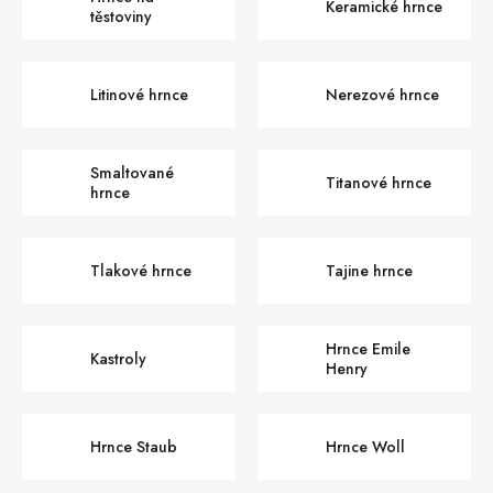
Keramické hrnce
těstoviny
Litinové hrnce
Nerezové hrnce
Smaltované
Titanové hrnce
hrnce
Tlakové hrnce
Tajine hrnce
Hrnce Emile
Kastroly
Henry
Hrnce Staub
Hrnce Woll