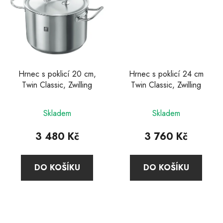
Hrnec s poklicí 20 cm,
Hrnec s poklicí 24 cm
Twin Classic, Zwilling
Twin Classic, Zwilling
Průměrné
Průměrné
Skladem
Skladem
hodnocení
hodnocení
produktu
produktu
3 480 Kč
3 760 Kč
je
je
3,9
4,9
DO KOŠÍKU
DO KOŠÍKU
z
z
5
5
hvězdiček.
hvězdiček.