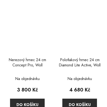
Nerezový hrnec 24 cm
Polotlakový hrnec 24 cm
Concept Pro, Woll
Diamond Lite Active, Woll
Průměrné
Průměrné
Na objednávku
Na objednávku
hodnocení
hodnocení
produktu
produktu
3 800 Kč
4 680 Kč
je
je
5,0
5,0
DO KOŠÍKU
DO KOŠÍKU
z
z