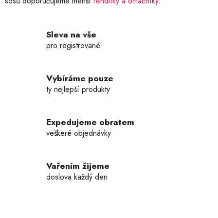
sosů doporučujeme menší
rendlíky a omáčníky
.
Sleva na vše
pro registrované
Vybíráme pouze
ty nejlepší produkty
Expedujeme obratem
veškeré objednávky
Vařením žijeme
doslova každý den
Z