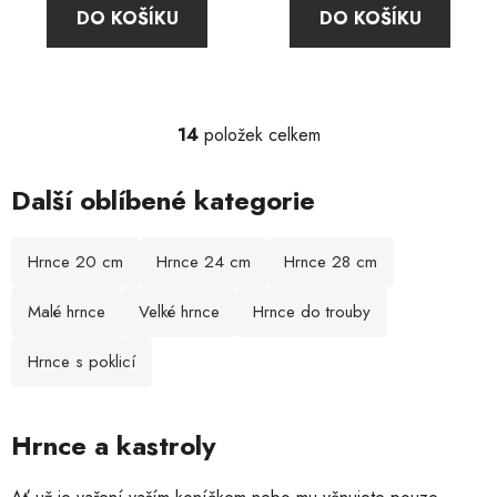
DO KOŠÍKU
DO KOŠÍKU
z
5
hvězdiček.
14
položek celkem
O
v
l
Další oblíbené kategorie
á
d
Hrnce 20 cm
Hrnce 24 cm
Hrnce 28 cm
a
c
Malé hrnce
Velké hrnce
Hrnce do trouby
í
p
r
Hrnce s poklicí
v
k
y
Hrnce a kastroly
v
ý