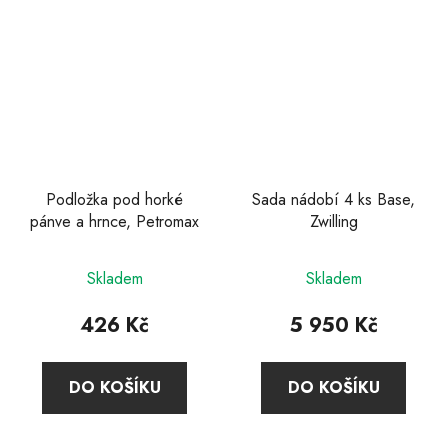
Podložka pod horké
Sada nádobí 4 ks Base,
pánve a hrnce, Petromax
Zwilling
Průměrné
Skladem
Skladem
hodnocení
produktu
426 Kč
5 950 Kč
je
4,6
DO KOŠÍKU
DO KOŠÍKU
z
5