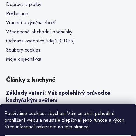
Doprava a platby
Reklamace
Vrácení a výměna zboží
Všeobecné obchodní podmínky
Ochrana osobních údajů (GDPR)
Soubory cookies
Moje objednávka
Články z kuchyně
Základy vaření: Váš spolehlivý průvodce
kuchyňským světem
Steaky a sous-vide vaření
Používáme cookies, abychom Vám umožnili pohodlné
prohlížení webu a neustále zlepšovali jeho funkce a výkon.
Jak vařit v tlakovém hrnci neboli papiňáku
Více informací naleznete na
této stránce
.
Základy a druhy rýže pro italské risotto