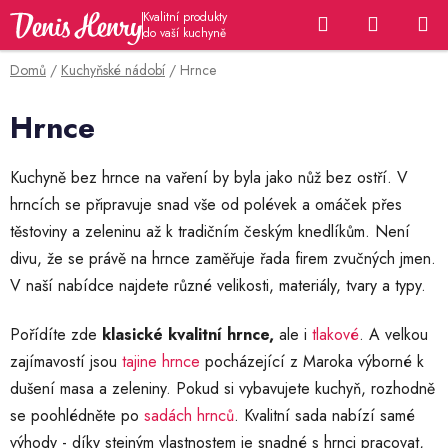
Přejít
Hledat
NÁKUP
na
KOŠÍK
obsah
Domů
/
Kuchyňské nádobí
/
Hrnce
Hrnce
Kuchyně bez hrnce na vaření by byla jako nůž bez ostří. V
hrncích se připravuje snad vše od polévek a omáček přes
těstoviny a zeleninu až k tradičním českým knedlíkům. Není
divu, že se právě na hrnce zaměřuje řada firem zvučných jmen.
V naší nabídce najdete různé velikosti, materiály, tvary a typy.
Pořídíte zde
klasické kvalitní hrnce,
ale i
tlakové
. A velkou
zajímavostí jsou
tajine hrnce
pocházející z Maroka výborné k
dušení masa a zeleniny. Pokud si vybavujete kuchyň, rozhodně
se poohlédněte po
sadách hrnců
. Kvalitní sada nabízí samé
výhody - díky stejným vlastnostem je snadné s hrnci pracovat,