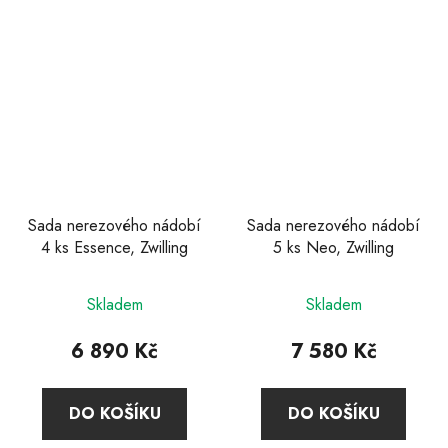
hvězdiček.
Sada nerezového nádobí
Sada nerezového nádobí
4 ks Essence, Zwilling
5 ks Neo, Zwilling
Skladem
Skladem
6 890 Kč
7 580 Kč
DO KOŠÍKU
DO KOŠÍKU