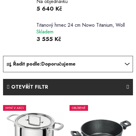
Na objednávku
5 640 Kč
Titanový hrnec 24 cm Nowo Titanium, Woll
Skladem
3 555 Kč
Ř
Řadit podle:
Doporučujeme
a
z
e
OTEVŘÍT FILTR
n
í
V
p
NYNÍ V AKCI
OBLÍBENÉ
ý
r
p
o
i
d