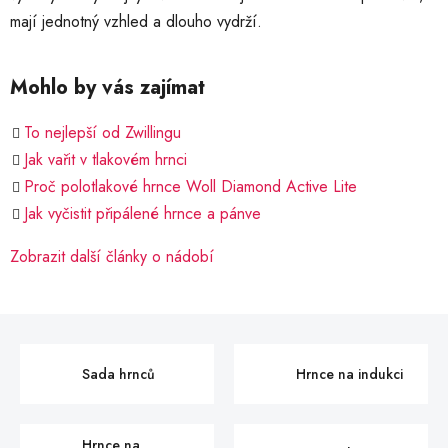
mají jednotný vzhled a dlouho vydrží.
Mohlo by vás zajímat
To nejlepší od Zwillingu
Jak vařit v tlakovém hrnci
Proč polotlakové hrnce Woll Diamond Active Lite
Jak vyčistit připálené hrnce a pánve
Zobrazit další články o nádobí
Sada hrnců
Hrnce na indukci
Hrnce na