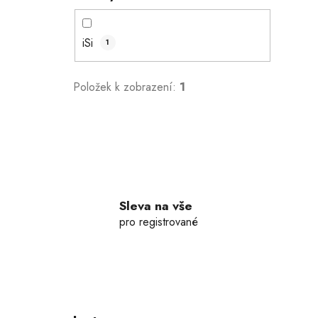
iSi
1
Položek k zobrazení:
1
Sleva na vše
pro registrované
Z
á
p