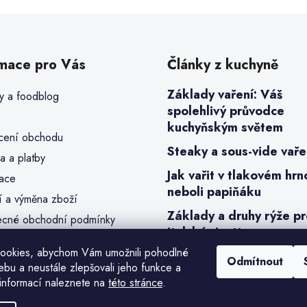
rmace pro Vás
Články z kuchyně
Základy vaření: Váš
y a foodblog
spolehlivý průvodce
kuchyňským světem
ení obchodu
Steaky a sous-vide vaře
a a platby
Jak vařit v tlakovém hrn
ace
neboli papiňáku
í a výměna zboží
Základy a druhy rýže p
cné obchodní podmínky
italské risotto
a osobních údajů (GDPR)
ookies, abychom Vám umožnili pohodlné
y cookies
Odmítnout
ebu a neustále zlepšovali jeho funkce a
bjednávka
informací naleznete na
této stránce
.