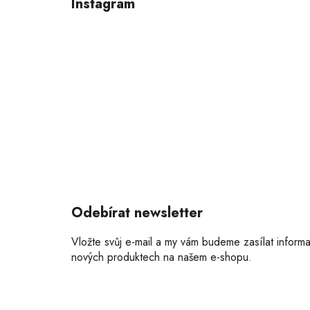
Instagram
a
t
í
Odebírat newsletter
Vložte svůj e-mail a my vám budeme zasílat inform
nových produktech na našem e-shopu.