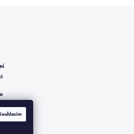
ní
ci
ro
Souhlasím