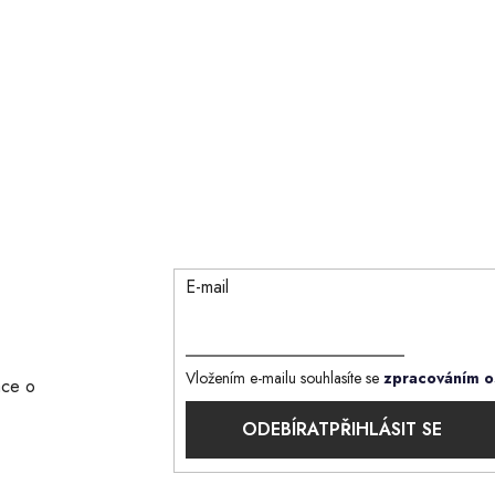
k
y
v
ý
p
i
s
u
E-mail
Vložením e-mailu souhlasíte se
zpracováním o
ace o
PŘIHLÁSIT SE