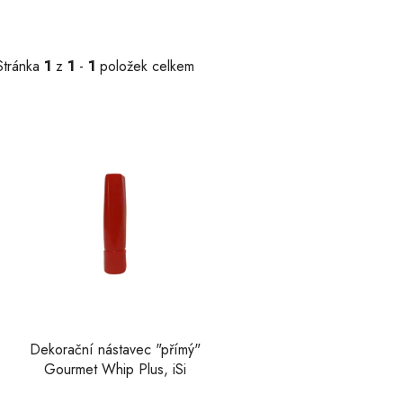
Stránka
1
z
1
-
1
položek celkem
V
ý
p
s
p
r
o
d
u
k
Dekorační nástavec "přímý"
Gourmet Whip Plus, iSi
t
ů