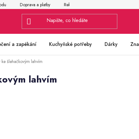
odu
Doprava a platby
Reklamace
Vrácení a výměna zbož
ečení a zapékání
Kuchyňské potřeby
Dárky
Zna
y ke šlehačkovým lahvím
čkovým lahvím