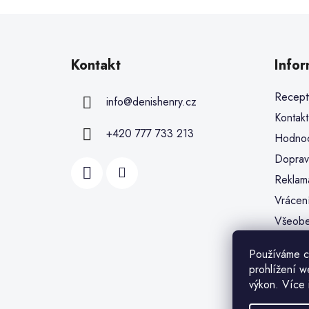
Kontakt
Info
Recept
info
@
denishenry.cz
Kontakt
+420 777 733 213
Hodnoc
Doprav
Reklam
Vrácen
Všeobe
Ochran
Používáme c
Soubor
prohlížení w
Moje o
výkon. Více 