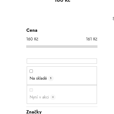
160 Kč
P
o
s
Cena
t
160
Kč
161
Kč
r
a
i
n
n
í
p
Na skladě
1
a
n
e
Nyní v akci
0
l
Značky