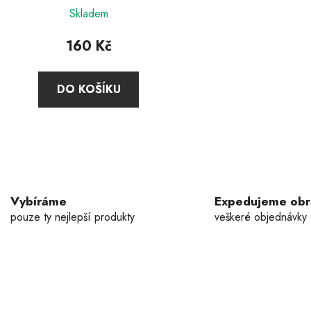
Průměrné
Skladem
hodnocení
produktu
160 Kč
je
5,0
DO KOŠÍKU
z
5
hvězdiček.
O
v
l
á
Vybíráme
Expedujeme ob
d
pouze ty nejlepší produkty
veškeré objednávky
a
c
í
p
r
v