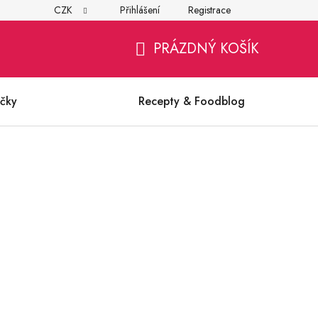
CZK
Přihlášení
Registrace
í
Všeobecné obchodní podmínky
Ochrana osobních údajů (G
PRÁZDNÝ KOŠÍK
NÁKUPNÍ
KOŠÍK
čky
Recepty & Foodblog