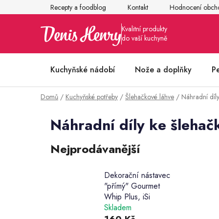
Přejít
Recepty a foodblog
Kontakt
Hodnocení obch
na
obsah
Kuchyňské nádobí
Nože a doplňky
P
Domů
/
Kuchyňské potřeby
/
Šlehačkové láhve
/
Náhradní díl
Články z kuchyně
Náhradní díly ke šleha
Nejprodávanější
Dekorační nástavec
"přímý" Gourmet
Whip Plus, iSi
Skladem