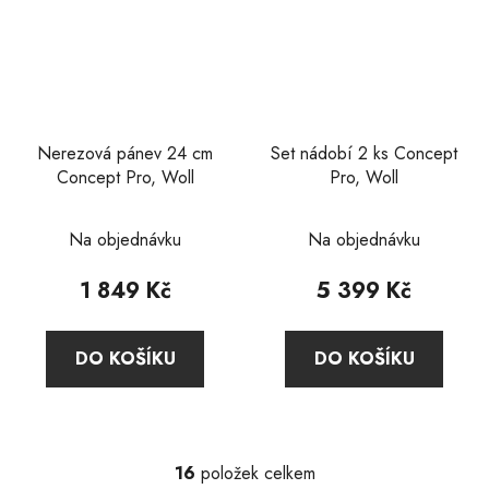
Nerezová pánev 24 cm
Set nádobí 2 ks Concept
Concept Pro, Woll
Pro, Woll
Průměrné
Na objednávku
Na objednávku
hodnocení
produktu
1 849 Kč
5 399 Kč
je
5,0
DO KOŠÍKU
DO KOŠÍKU
z
5
hvězdiček.
16
položek celkem
O