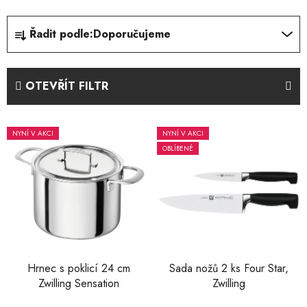
Ř
Řadit podle:
Doporučujeme
a
z
e
OTEVŘÍT FILTR
n
í
V
p
NYNÍ V AKCI
NYNÍ V AKCI
ý
r
OBLÍBENÉ
p
o
i
d
s
u
p
k
r
t
o
ů
d
Hrnec s poklicí 24 cm
Sada nožů 2 ks Four Star,
Zwilling Sensation
Zwilling
u
k