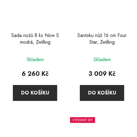
Sada nožů 8 ks Now S
Santoku nůž 16 cm Four
modrá, Zwilling
Star, Zwilling
Průměrné
Skladem
Skladem
hodnocení
produktu
6 260 Kč
3 009 Kč
je
5,0
DO KOŠÍKU
DO KOŠÍKU
z
5
hvězdiček.
VÝHODNÝ SET