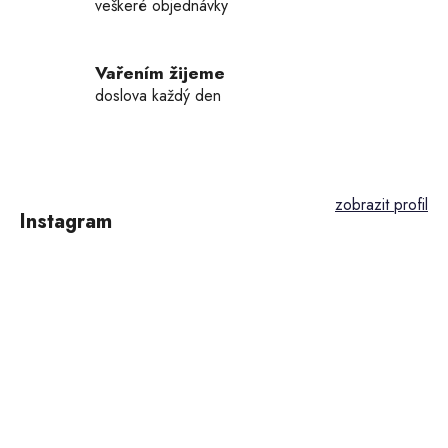
veškeré objednávky
Vařením žijeme
doslova každý den
Z
á
p
Instagram
a
t
í