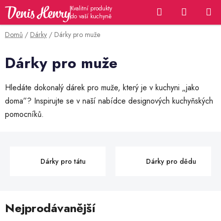
Přejít
Hledat
NÁKUP
na
KOŠÍK
obsah
Domů
/
Dárky
/
Dárky pro muže
Dárky pro muže
Hledáte dokonalý dárek pro muže, který je v kuchyni „jako
doma”? Inspirujte se v naší nabídce designových kuchyňských
pomocníků.
Dárky pro tátu
Dárky pro dědu
Nejprodávanější