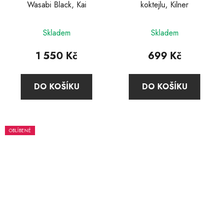
Wasabi Black, Kai
koktejlu, Kilner
Průměrné
Skladem
Skladem
hodnocení
produktu
1 550 Kč
699 Kč
je
4,7
DO KOŠÍKU
DO KOŠÍKU
z
5
hvězdiček.
OBLÍBENÉ