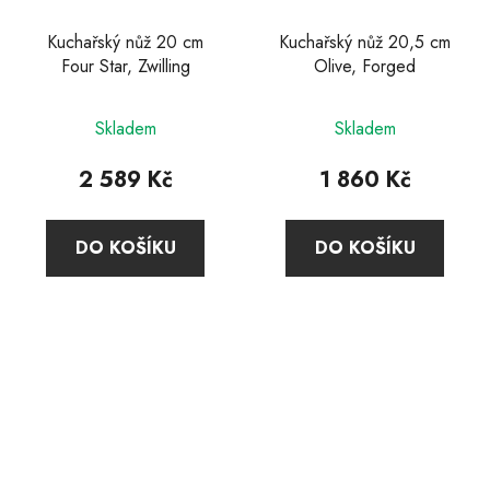
Kuchařský nůž 20 cm
Kuchařský nůž 20,5 cm
Four Star, Zwilling
Olive, Forged
Průměrné
Skladem
Skladem
hodnocení
produktu
2 589 Kč
1 860 Kč
je
5,0
DO KOŠÍKU
DO KOŠÍKU
z
5
hvězdiček.