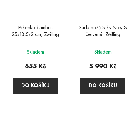
Prkénko bambus
Sada nožů 8 ks Now S
25x18,5x2 cm, Zwilling
červená, Zwilling
Průměrné
Skladem
Skladem
hodnocení
produktu
655 Kč
5 990 Kč
je
5,0
DO KOŠÍKU
DO KOŠÍKU
z
5
hvězdiček.