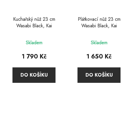
Kuchařský nůž 23 cm
Plátkovací nůž 23 cm
Wasabi Black, Kai
Wasabi Black, Kai
Průměrné
Skladem
Skladem
hodnocení
produktu
1 790 Kč
1 650 Kč
je
5,0
DO KOŠÍKU
DO KOŠÍKU
z
5
hvězdiček.