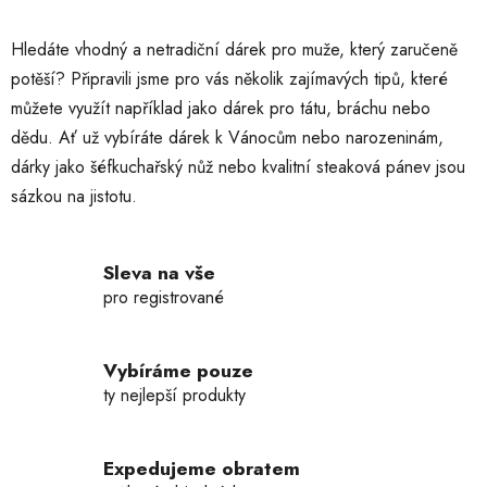
v
l
Hledáte vhodný a netradiční dárek pro muže, který zaručeně
á
potěší? Připravili jsme pro vás několik zajímavých tipů, které
d
můžete využít například jako dárek pro tátu, bráchu nebo
a
c
dědu. Ať už vybíráte dárek k Vánocům nebo narozeninám,
í
dárky jako šéfkuchařský nůž nebo kvalitní steaková pánev jsou
p
sázkou na jistotu.
r
v
k
Sleva na vše
y
pro registrované
v
ý
p
Vybíráme pouze
i
ty nejlepší produkty
s
u
Expedujeme obratem