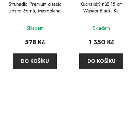
Struhadlo Premium classic
Kuchařský nůž 15 cm
zester černá, Microplane
Wasabi Black, Kai
Průměrné
Průměrné
Skladem
Skladem
hodnocení
hodnocení
produktu
produktu
578 Kč
1 350 Kč
je
je
4,9
5,0
DO KOŠÍKU
DO KOŠÍKU
z
z
5
5
hvězdiček.
hvězdiček.