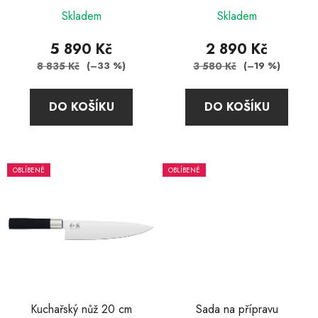
Průměrné
t
Skladem
Skladem
hodnocení
ů
produktu
5 890 Kč
2 890 Kč
je
8 835 Kč
3 580 Kč
(–33 %)
(–19 %)
5,0
z
DO KOŠÍKU
DO KOŠÍKU
5
hvězdiček.
OBLÍBENÉ
OBLÍBENÉ
Kuchařský nůž 20 cm
Sada na přípravu