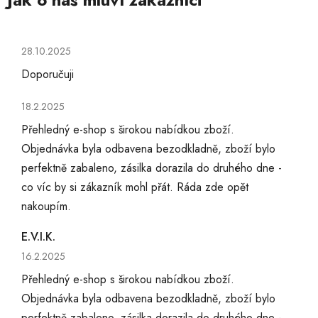
Hodnocení obchodu je 5 z 5 hvězdiček.
28.10.2025
Doporučuji
Hodnocení obchodu je 5 z 5 hvězdiček.
18.2.2025
Přehledný e-shop s širokou nabídkou zboží.
Objednávka byla odbavena bezodkladně, zboží bylo
perfektně zabaleno, zásilka dorazila do druhého dne -
co víc by si zákazník mohl přát. Ráda zde opět
nakoupím.
E.V.I.K.
Hodnocení obchodu je 5 z 5 hvězdiček.
16.2.2025
Přehledný e-shop s širokou nabídkou zboží.
Objednávka byla odbavena bezodkladně, zboží bylo
perfektně zabaleno, zásilka dorazila do druhého dne -