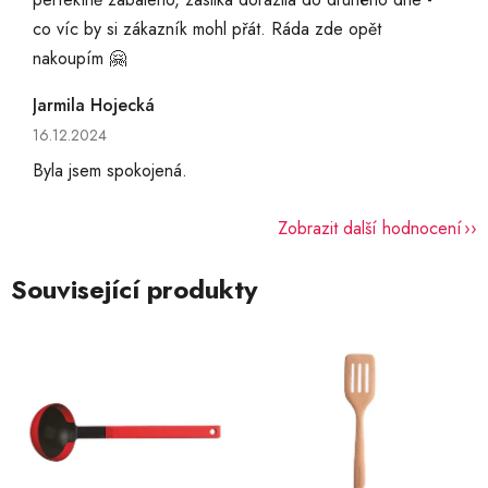
co víc by si zákazník mohl přát. Ráda zde opět
nakoupím 🤗
Jarmila Hojecká
Hodnocení obchodu je 5 z 5 hvězdiček.
16.12.2024
Byla jsem spokojená.
Zobrazit další hodnocení
Související produkty