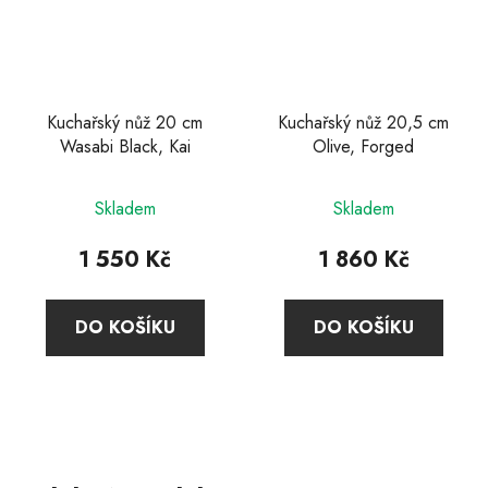
Kuchařský nůž 20 cm
Kuchařský nůž 20,5 cm
Wasabi Black, Kai
Olive, Forged
Průměrné
Skladem
Skladem
hodnocení
produktu
1 550 Kč
1 860 Kč
je
4,7
DO KOŠÍKU
DO KOŠÍKU
z
5
hvězdiček.