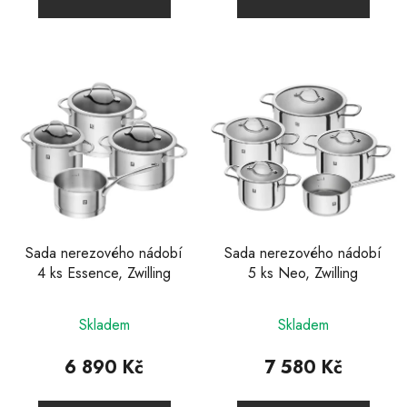
z
z
5
5
hvězdiček.
hvězdiček.
Sada nerezového nádobí
Sada nerezového nádobí
4 ks Essence, Zwilling
5 ks Neo, Zwilling
Skladem
Skladem
6 890 Kč
7 580 Kč