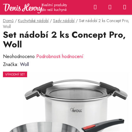
Přejít
Hledat
NÁKUP
na
KOŠÍK
obsah
Domů
/
Kuchyňské nádobí
/
Sady nádobí
/
Set nádobí 2 ks Concept Pro,
Woll
Set nádobí 2 ks Concept Pro,
Woll
Průměrné
Neohodnoceno
Podrobnosti hodnocení
hodnocení
Značka:
Woll
produktu
VÝHODNÝ SET
je
0,0
z
5
hvězdiček.