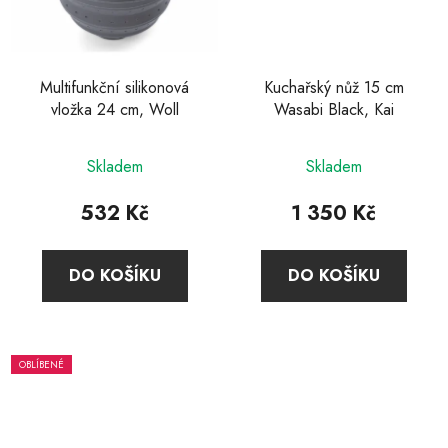
Multifunkční silikonová
Kuchařský nůž 15 cm
vložka 24 cm, Woll
Wasabi Black, Kai
Průměrné
Skladem
Skladem
hodnocení
produktu
532 Kč
1 350 Kč
je
5,0
DO KOŠÍKU
DO KOŠÍKU
z
5
hvězdiček.
OBLÍBENÉ