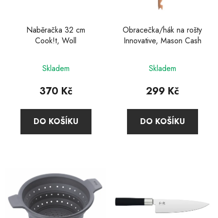
Naběračka 32 cm
Obracečka/hák na rošty
Cook!t, Woll
Innovative, Mason Cash
Průměrné
Skladem
Skladem
hodnocení
produktu
370 Kč
299 Kč
je
4,6
DO KOŠÍKU
DO KOŠÍKU
z
5
hvězdiček.