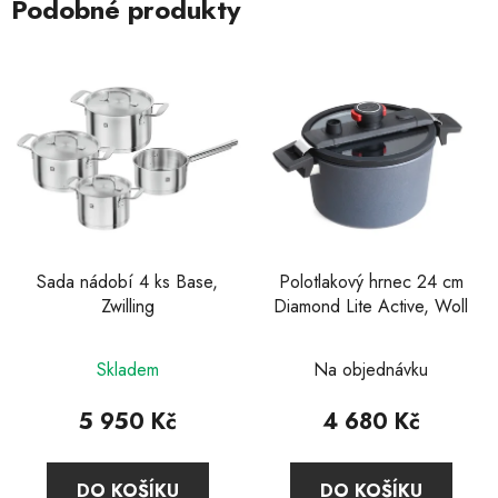
Podobné produkty
Sada nádobí 4 ks Base,
Polotlakový hrnec 24 cm
Zwilling
Diamond Lite Active, Woll
Průměrné
Průměrné
Skladem
Na objednávku
hodnocení
hodnocení
produktu
produktu
5 950 Kč
4 680 Kč
je
je
4,6
5,0
DO KOŠÍKU
DO KOŠÍKU