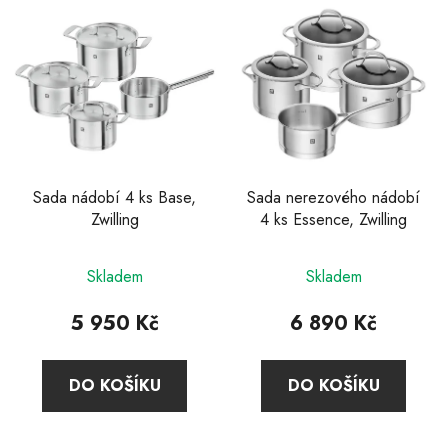
ý
p
i
s
p
r
o
d
Sada nádobí 4 ks Base,
Sada nerezového nádobí
Zwilling
4 ks Essence, Zwilling
u
k
Průměrné
t
Skladem
Skladem
hodnocení
ů
produktu
5 950 Kč
6 890 Kč
je
4,6
DO KOŠÍKU
DO KOŠÍKU
z
5