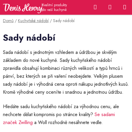
Přejít
Hledat
NÁKUP
na
KOŠÍK
obsah
Domů
/
Kuchyňské nádobí
/
Sady nádobí
Sady nádobí
Sada nádobí s jednotným vzhledem a údržbou je skvělým
základem do nové kuchyně. Sady kuchyňského nádobí
zpravidla obsahují kombinaci různých velikostí a typů hrnců i
pánví, bez kterých se při vaření neobejdete. Velkým plusem
sady nádobí je i výhodná cena oproti nákupu jednotlivých kusů.
Kromě výhodné ceny oceníte i snadnou a jednotnou údržbu.
Hledáte sadu kuchyňského nádobí za výhodnou cenu, ale
nechcete dělat kompromis po stránce kvality?
Se sadami
značek Zwilling
a Woll rozhodně nesáhnete vedle.