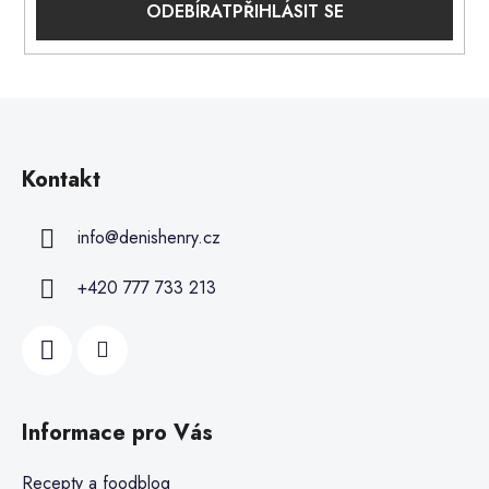
PŘIHLÁSIT SE
Kontakt
info
@
denishenry.cz
+420 777 733 213
Informace pro Vás
Recepty a foodblog