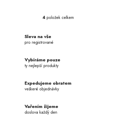
4
položek celkem
O
v
l
Sleva na vše
á
d
pro registrované
a
c
í
Vybíráme pouze
p
ty nejlepší produkty
r
v
k
Expedujeme obratem
y
veškeré objednávky
v
ý
p
Vařením žijeme
i
doslova každý den