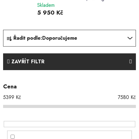
Skladem
5 950 Kč
Ř
Řadit podle:
Doporučujeme
a
z
e
ZAVŘÍT FILTR
n
í
p
Cena
r
o
5399
Kč
7580
Kč
d
u
k
t
ů