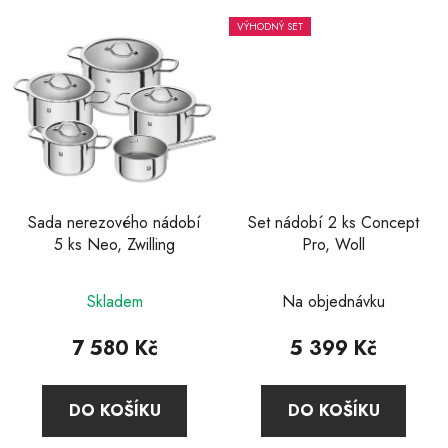
hvězdiček.
VÝHODNÝ SET
Sada nerezového nádobí
Set nádobí 2 ks Concept
5 ks Neo, Zwilling
Pro, Woll
Skladem
Na objednávku
7 580 Kč
5 399 Kč
DO KOŠÍKU
DO KOŠÍKU