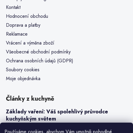
Kontakt
Hodnocení obchodu
Doprava a platby
Reklamace
Vrácení a výměna zboží
Všeobecné obchodní podmínky
Ochrana osobních údajů (GDPR)
Soubory cookies
Moje objednávka
Články z kuchyně
Základy vaření: Váš spolehlivý průvodce
kuchyňským světem
Steaky a sous-vide vaření
Používáme cookies, abychom Vám umožnili pohodlné