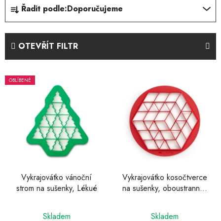
Ř
Řadit podle:
Doporučujeme
a
z
e
OTEVŘÍT FILTR
n
í
V
p
OBLÍBENÉ
ý
r
p
o
i
d
s
u
p
k
r
t
o
ů
d
Vykrajovátko vánoční
Vykrajovátko kosočtverce
strom na sušenky, Lékué
na sušenky, oboustranné,
u
Lékué
k
t
Skladem
Skladem