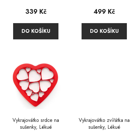
ů
339 Kč
499 Kč
DO KOŠÍKU
DO KOŠÍKU
Vykrajovátko srdce na
Vykrajovátko zvířátka na
sušenky, Lékué
sušenky, Lékué