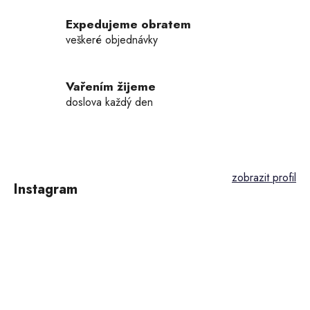
v
k
Expedujeme obratem
y
veškeré objednávky
v
ý
p
Vařením žijeme
i
doslova každý den
s
u
Z
á
p
Instagram
a
t
í