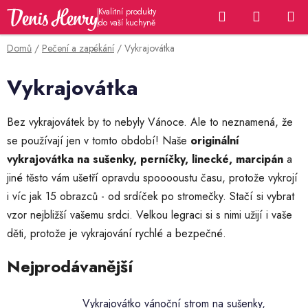
Přejít
Hledat
NÁKUP
na
KOŠÍK
obsah
Domů
/
Pečení a zapékání
/
Vykrajovátka
Vykrajovátka
Bez vykrajovátek by to nebyly Vánoce. Ale to neznamená, že
se používají jen v tomto období! Naše
originální
vykrajovátka na sušenky, perníčky, linecké, marcipán
a
jiné těsto vám ušetří opravdu spooooustu času, protože vykrojí
i víc jak 15 obrazců - od srdíček po stromečky. Stačí si vybrat
vzor nejbližší vašemu srdci. Velkou legraci si s nimi užijí i vaše
děti, protože je vykrajování rychlé a bezpečné.
Nejprodávanější
Vykrajovátko vánoční strom na sušenky,