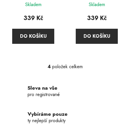
Skladem
Skladem
339 Kč
339 Kč
DO KOŠÍKU
DO KOŠÍKU
4
položek celkem
O
v
l
Sleva na vše
á
d
pro registrované
a
c
í
Vybíráme pouze
p
ty nejlepší produkty
r