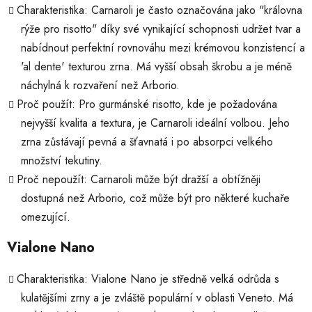
Charakteristika: Carnaroli je často označována jako "královna
rýže pro risotto" díky své vynikající schopnosti udržet tvar a
nabídnout perfektní rovnováhu mezi krémovou konzistencí a
'al dente' texturou zrna. Má vyšší obsah škrobu a je méně
náchylná k rozvaření než Arborio.
Proč použít: Pro gurmánské risotto, kde je požadována
nejvyšší kvalita a textura, je Carnaroli ideální volbou. Jeho
zrna zůstávají pevná a šťavnatá i po absorpci velkého
množství tekutiny.
Proč nepoužít: Carnaroli může být dražší a obtížněji
dostupná než Arborio, což může být pro některé kuchaře
omezující.
Vialone Nano
Charakteristika: Vialone Nano je středně velká odrůda s
kulatějšími zrny a je zvláště populární v oblasti Veneto. Má