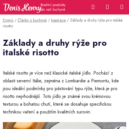
Přejít
Hledat
NÁKUP
na
KOŠÍK
obsah
Domů
/
Články z kuchyně
/
Inspirace
/
Základy a druhy rýže pro italské
risotto
Základy a druhy rýže pro
italské risotto
Italské risotto je více než klasické italské jídlo. Pochází z
oblasti severní Itálie, zejména z Lombardie a Piemontu, kde
jsou ideální podmínky pro pěstování typu rýže, která je pro
risotto nejvhodnější. Toto jídlo je známé svou krémovou
texturou a bohatou chutí, které se dosahuje specifickou
technikou vaření a použitím kvalitních surovin.