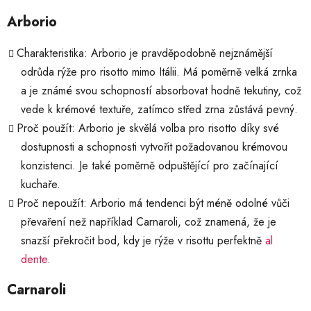
Arborio
Charakteristika: Arborio je pravděpodobně nejznámější
odrůda rýže pro risotto mimo Itálii. Má poměrně velká zrnka
a je známé svou schopností absorbovat hodně tekutiny, což
vede k krémové textuře, zatímco střed zrna zůstává pevný.
Proč použít: Arborio je skvělá volba pro risotto díky své
dostupnosti a schopnosti vytvořit požadovanou krémovou
konzistenci. Je také poměrně odpuštějící pro začínající
kuchaře.
Proč nepoužít: Arborio má tendenci být méně odolné vůči
převaření než například Carnaroli, což znamená, že je
snazší překročit bod, kdy je rýže v risottu perfektně
al
dente
.
Carnaroli