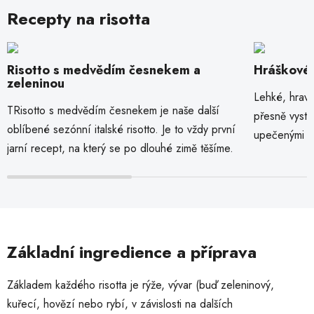
Recepty na risotta
Risotto s medvědím česnekem a
Hráškové 
zeleninou
Lehké, hravé,
TRisotto s medvědím česnekem je naše další
přesně vysti
oblíbené sezónní italské risotto. Je to vždy první
upečenými ka
jarní recept, na který se po dlouhé zimě těšíme.
Základní ingredience a příprava
Základem každého risotta je rýže, vývar (buď zeleninový,
kuřecí, hovězí nebo rybí, v závislosti na dalších