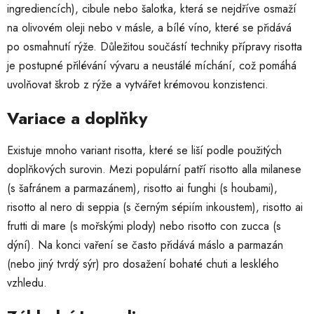
ingrediencích), cibule nebo šalotka, která se nejdříve osmaží
na olivovém oleji nebo v másle, a bílé víno, které se přidává
po osmahnutí rýže. Důležitou součástí techniky přípravy risotta
je postupné přilévání vývaru a neustálé míchání, což pomáhá
uvolňovat škrob z rýže a vytvářet krémovou konzistenci.
Variace a doplňky
Existuje mnoho variant risotta, které se liší podle použitých
doplňkových surovin. Mezi populární patří risotto alla milanese
(s šafránem a parmazánem), risotto ai funghi (s houbami),
risotto al nero di seppia (s černým sépiím inkoustem), risotto ai
frutti di mare (s mořskými plody) nebo risotto con zucca (s
dýní). Na konci vaření se často přidává máslo a parmazán
(nebo jiný tvrdý sýr) pro dosažení bohaté chuti a lesklého
vzhledu.