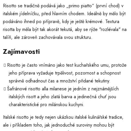
Risotto se tradičně podává jako „primo piatto“ (první chod) v
italském jídelníčku, před hlavním chodem. Ideálně by mělo být
podáváno ihned po přípravě, kdy je ještě krémové. Textura
risotta by měla být tak akorát tekutá, aby se rýže "rozlévala" na
talíři, ale zároveň zachovávala svou strukturu.
Zajímavosti
Risotto je často vnímáno jako test kuchařského umu, protože
jeho příprava vyžaduje trpělivost, pozornost a schopnost
správně odhadnout čas a množství přidané tekutiny.
Šafránové risotto alla milanese je jedním z nejznámějších
italských risott a jeho zlatá barva a jedinečná chuť jsou
charakteristické pro milánskou kuchyni.
Italské risotto je tedy nejen ukázkou italské kulinářské tradice,
ale i příkladem toho, jak jednoduché suroviny mohou být