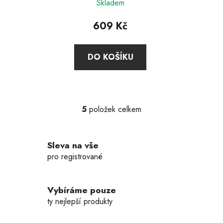
Skladem
609 Kč
DO KOŠÍKU
5
položek celkem
O
v
l
Sleva na vše
á
d
pro registrované
a
c
í
Vybíráme pouze
p
ty nejlepší produkty
r