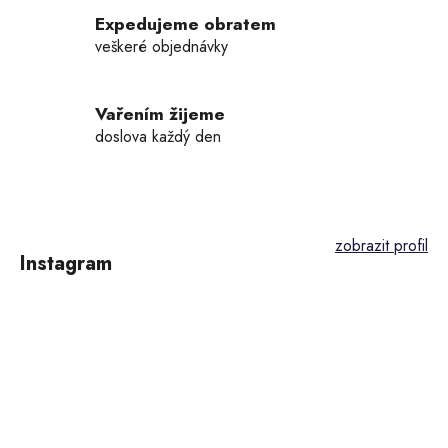
v
k
Expedujeme obratem
y
veškeré objednávky
v
ý
p
Vařením žijeme
i
doslova každý den
s
u
Z
á
p
Instagram
a
t
í