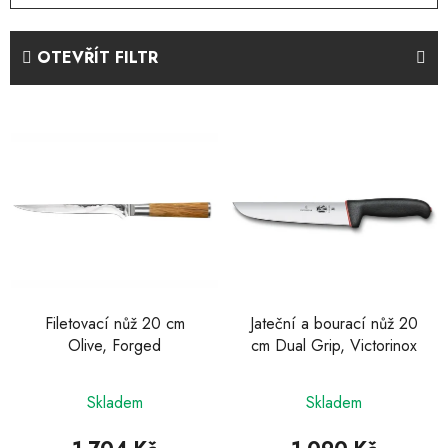
z
e
OTEVŘÍT FILTR
n
í
V
p
ý
r
p
o
i
d
s
u
p
k
r
t
o
ů
d
Filetovací nůž 20 cm
Jateční a bourací nůž 20
Olive, Forged
cm Dual Grip, Victorinox
u
k
t
Skladem
Skladem
ů