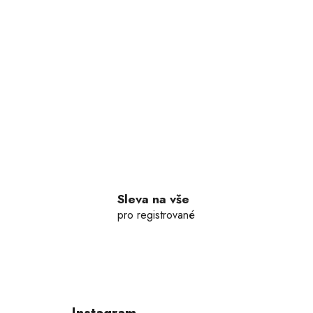
n
n
í
p
a
n
e
l
Sleva na vše
pro registrované
Z
á
p