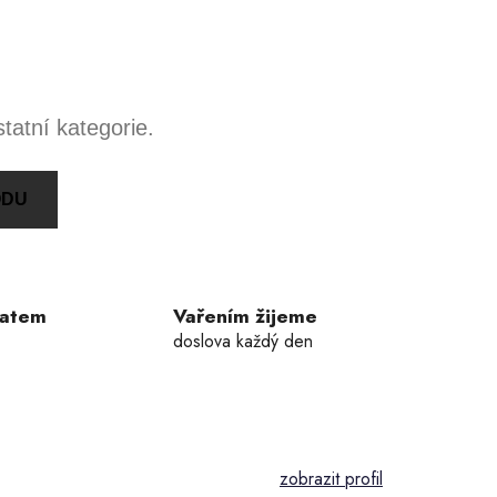
tatní kategorie.
ODU
ratem
Vařením žijeme
doslova každý den