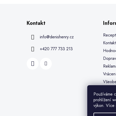
Kontakt
Info
Recept
info
@
denishenry.cz
Kontakt
+420 777 733 213
Hodnoc
Doprav
Reklam
Vrácen
Všeobe
Ochran
Používáme c
Soubor
prohlížení w
Moje o
výkon. Více 