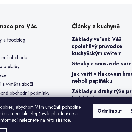
rmace pro Vás
Články z kuchyně
Základy vaření: Váš
y a foodblog
spolehlivý průvodce
kuchyňským světem
ení obchodu
Steaky a sous-vide vaře
a a platby
Jak vařit v tlakovém hrn
ace
neboli papiňáku
í a výměna zboží
Základy a druhy rýže p
cné obchodní podmínky
italské risotto
a osobních údajů (GDPR)
ookies, abychom Vám umožnili pohodlné
y cookies
Odmítnout
ebu a neustále zlepšovali jeho funkce a
bjednávka
informací naleznete na
této stránce
.