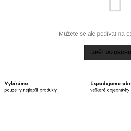
Můžete se ale podívat na os
ZPĚT DO OBCH
Vybíráme
Expedujeme ob
pouze ty nejlepší produkty
veškeré objednávky