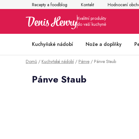
Přejít
Recepty a foodblog
Kontakt
Hodnocení obch
na
obsah
Kuchyňské nádobí
Nože a doplňky
P
Domů
/
Kuchyňské nádobí
/
Pánve
/
Pánve Staub
Články z kuchyně
Pánve Staub
P
o
s
t
r
a