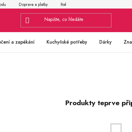
odu
Doprava a platby
Reklamace
Vrácení a výměna zbož
ečení a zapékání
Kuchyňské potřeby
Dárky
Zna
Produkty teprve při