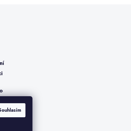
ní
ci
ro
Souhlasím