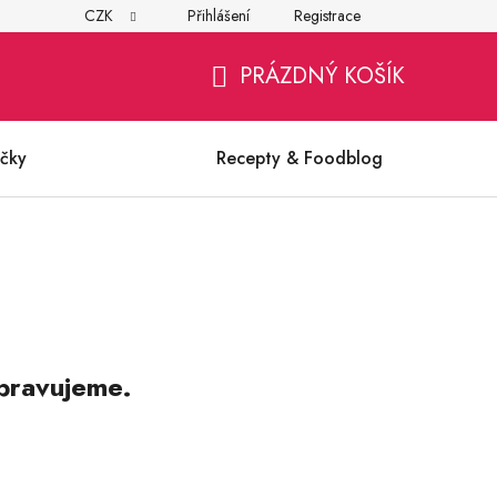
CZK
Přihlášení
Registrace
í
Všeobecné obchodní podmínky
Ochrana osobních údajů (G
PRÁZDNÝ KOŠÍK
NÁKUPNÍ
KOŠÍK
čky
Recepty & Foodblog
pravujeme.