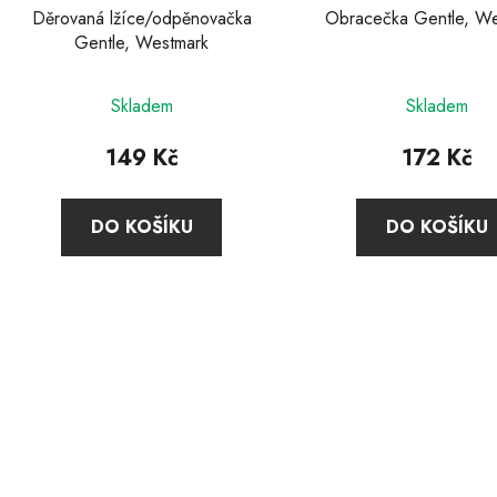
k
Děrovaná lžíce/odpěnovačka
Obracečka Gentle, W
Gentle, Westmark
t
ů
Skladem
Skladem
149 Kč
172 Kč
DO KOŠÍKU
DO KOŠÍKU