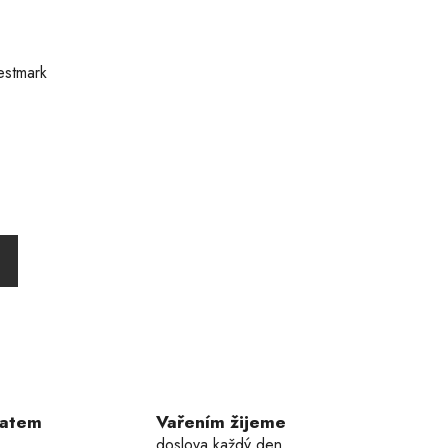
estmark
ratem
Vařením žijeme
doslova každý den