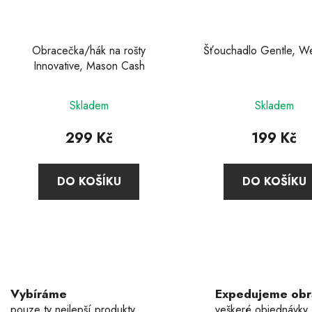
Obracečka/hák na rošty
Šťouchadlo Gentle, W
Innovative, Mason Cash
Skladem
Skladem
299 Kč
199 Kč
DO KOŠÍKU
DO KOŠÍKU
O
v
l
á
Vybíráme
Expedujeme ob
d
pouze ty nejlepší produkty
veškeré objednávky