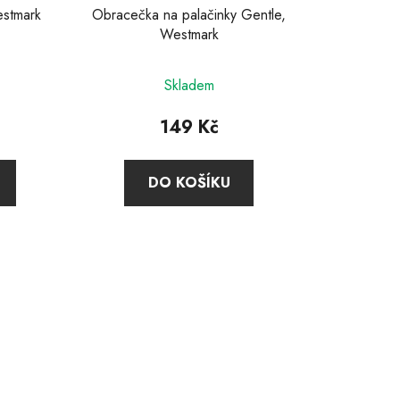
estmark
Obracečka na palačinky Gentle,
ů
Westmark
Skladem
149 Kč
DO KOŠÍKU