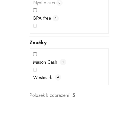
Nyní v akci
0
l
BPA free
3
Značky
Mason Cash
1
Westmark
4
Položek k zobrazení:
5