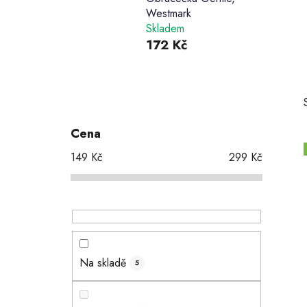
Westmark
Skladem
172 Kč
P
o
s
Cena
t
149
Kč
299
Kč
r
a
i
n
n
í
p
Na skladě
5
a
n
e