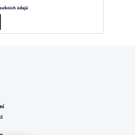
sobních údajů
.
ní
ci
ro