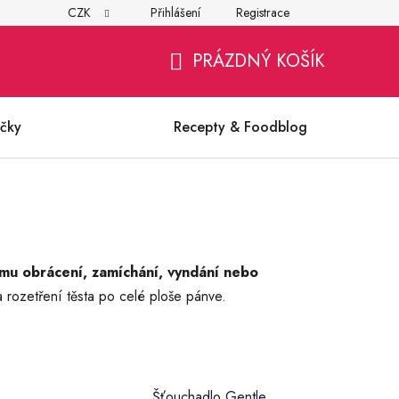
CZK
Přihlášení
Registrace
í
Všeobecné obchodní podmínky
Ochrana osobních údajů (G
PRÁZDNÝ KOŠÍK
NÁKUPNÍ
KOŠÍK
čky
Recepty & Foodblog
u obrácení, zamíchání, vyndání nebo
 rozetření těsta po celé ploše pánve.
Šťouchadlo Gentle,