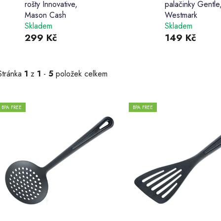
rošty Innovative,
palačinky Gentle
Mason Cash
Westmark
Skladem
Skladem
299 Kč
149 Kč
Stránka
1
z
1
-
5
položek celkem
V
BPA FREE
BPA FREE
ý
p
s
p
r
o
d
u