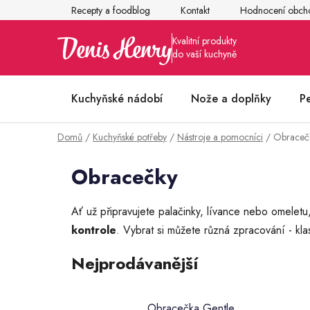
Přejít
Recepty a foodblog
Kontakt
Hodnocení obch
na
obsah
Kuchyňské nádobí
Nože a doplňky
P
Domů
/
Kuchyňské potřeby
/
Nástroje a pomocníci
/
Obraceč
Články z kuchyně
Obracečky
Ať už připravujete palačinky, lívance nebo omelet
kontrole
. Vybrat si můžete různá zpracování - kl
Nejprodávanější
Obracečka Gentle,