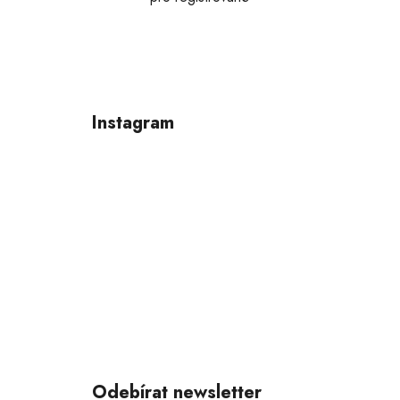
Z
á
p
Instagram
a
t
í
Odebírat newsletter