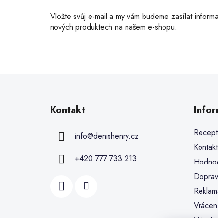
Vložte svůj e-mail a my vám budeme zasílat inform
nových produktech na našem e-shopu.
Kontakt
Info
Recept
info
@
denishenry.cz
Kontakt
+420 777 733 213
Hodnoc
Doprav
Reklam
Vrácen