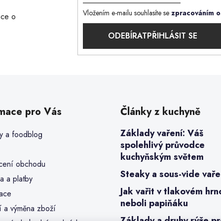
Vložením e-mailu souhlasíte se
zpracováním o
ace o
PŘIHLÁSIT SE
rmace pro Vás
Články z kuchyně
Základy vaření: Váš
y a foodblog
spolehlivý průvodce
kuchyňským světem
ení obchodu
Steaky a sous-vide vaře
a a platby
Jak vařit v tlakovém hrn
ace
neboli papiňáku
í a výměna zboží
Základy a druhy rýže p