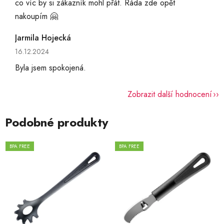
co víc by si zákazník mohl přát. Ráda zde opět
nakoupím 🤗
Jarmila Hojecká
Hodnocení obchodu je 5 z 5 hvězdiček.
16.12.2024
Byla jsem spokojená.
Zobrazit další hodnocení
Podobné produkty
BPA FREE
BPA FREE