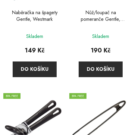
Naběračka na špagety
Nůž/loupač na
Gentle, Westmark
pomeranče Gentle,
Westmark
Skladem
Skladem
149 Kč
190 Kč
DO KOŠÍKU
DO KOŠÍKU
BPA FREE
BPA FREE