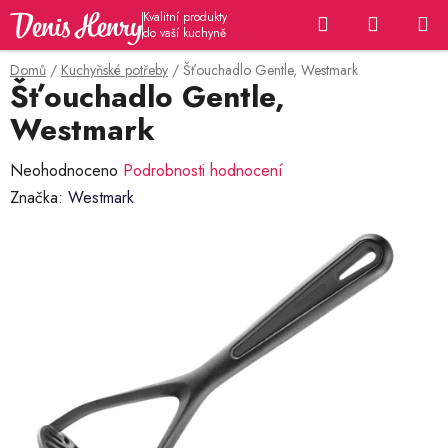
Přejít
Hledat
NÁKUP
na
KOŠÍK
obsah
Domů
/
Kuchyňské potřeby
/
Šťouchadlo Gentle, Westmark
Šťouchadlo Gentle,
Westmark
Průměrné
Neohodnoceno
Podrobnosti hodnocení
hodnocení
Značka:
Westmark
produktu
je
0,0
z
5
hvězdiček.