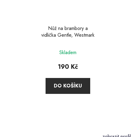
Nůž na brambory a
vidlička Gentle, Westmark
Skladem
190 Kč
DO KOŠÍKU
Z
á