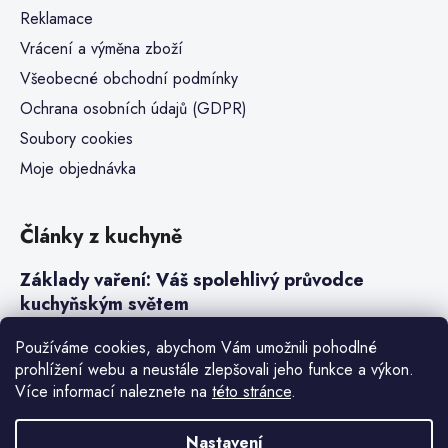
Reklamace
Vrácení a výměna zboží
Všeobecné obchodní podmínky
Ochrana osobních údajů (GDPR)
Soubory cookies
Moje objednávka
Články z kuchyně
Základy vaření: Váš spolehlivý průvodce
kuchyňským světem
Steaky a sous-vide vaření
Používáme cookies, abychom Vám umožnili pohodlné
prohlížení webu a neustále zlepšovali jeho funkce a výkon.
Jak vařit v tlakovém hrnci neboli papiňáku
Více informací naleznete na
této stránce
.
Základy a druhy rýže pro italské risotto
Nastavení