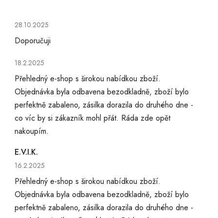
Hodnocení obchodu je 5 z 5 hvězdiček.
28.10.2025
Doporučuji
Hodnocení obchodu je 5 z 5 hvězdiček.
18.2.2025
Přehledný e-shop s širokou nabídkou zboží.
Objednávka byla odbavena bezodkladně, zboží bylo
perfektně zabaleno, zásilka dorazila do druhého dne -
co víc by si zákazník mohl přát. Ráda zde opět
nakoupím.
E.V.I.K.
Hodnocení obchodu je 5 z 5 hvězdiček.
16.2.2025
Přehledný e-shop s širokou nabídkou zboží.
Objednávka byla odbavena bezodkladně, zboží bylo
perfektně zabaleno, zásilka dorazila do druhého dne -