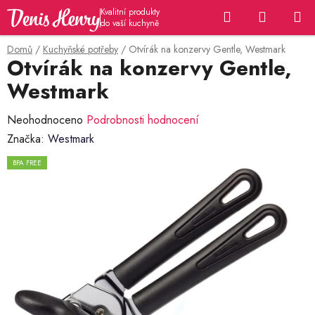
Přejít
Hledat
NÁKUP
na
KOŠÍK
obsah
Domů
/
Kuchyňské potřeby
/
Otvírák na konzervy Gentle, Westmark
Otvírák na konzervy Gentle,
Westmark
Průměrné
Neohodnoceno
Podrobnosti hodnocení
hodnocení
Značka:
Westmark
produktu
BPA FREE
je
0,0
z
5
hvězdiček.