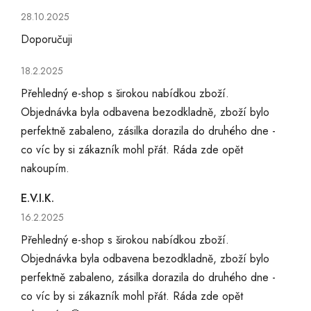
Hodnocení obchodu je 5 z 5 hvězdiček.
28.10.2025
Doporučuji
Hodnocení obchodu je 5 z 5 hvězdiček.
18.2.2025
Přehledný e-shop s širokou nabídkou zboží.
Objednávka byla odbavena bezodkladně, zboží bylo
perfektně zabaleno, zásilka dorazila do druhého dne -
co víc by si zákazník mohl přát. Ráda zde opět
nakoupím.
E.V.I.K.
Hodnocení obchodu je 5 z 5 hvězdiček.
16.2.2025
Přehledný e-shop s širokou nabídkou zboží.
Objednávka byla odbavena bezodkladně, zboží bylo
perfektně zabaleno, zásilka dorazila do druhého dne -
co víc by si zákazník mohl přát. Ráda zde opět