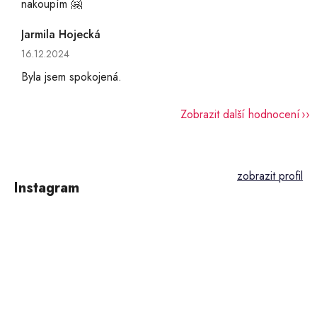
nakoupím 🤗
Jarmila Hojecká
Hodnocení obchodu je 5 z 5 hvězdiček.
16.12.2024
Byla jsem spokojená.
Zobrazit další hodnocení
Z
á
p
Instagram
a
t
í