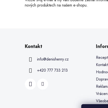
nových produktech na našem e-shopu.
Kontakt
Info
Recept
info
@
denishenry.cz
Kontakt
+420 777 733 213
Hodnoc
Doprav
Reklam
Vrácen
Všeobe