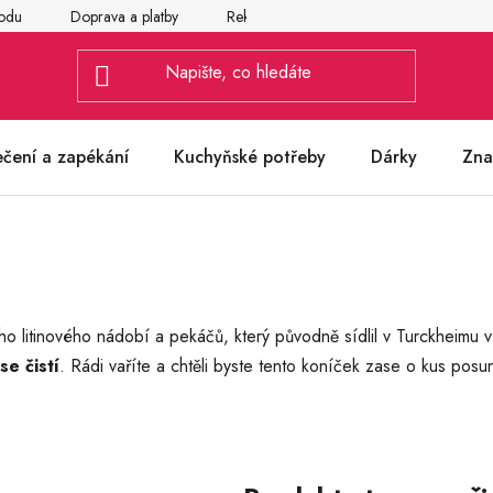
odu
Doprava a platby
Reklamace
Vrácení a výměna zbož
ečení a zapékání
Kuchyňské potřeby
Dárky
Zna
o litinového nádobí a pekáčů, který původně sídlil v Turckheimu 
se čistí
. Rádi vaříte a chtěli byste tento koníček zase o kus po