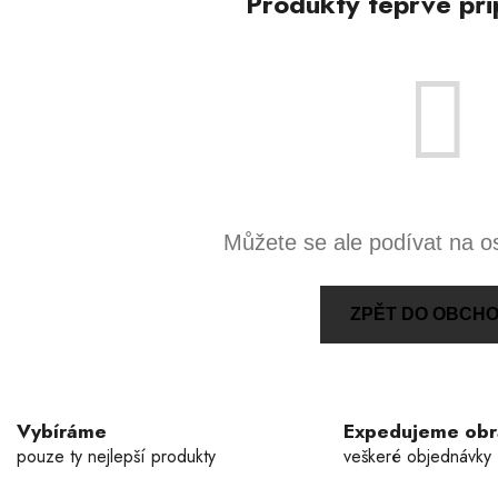
Produkty teprve při
Můžete se ale podívat na os
ZPĚT DO OBCH
Vybíráme
Expedujeme ob
pouze ty nejlepší produkty
veškeré objednávky