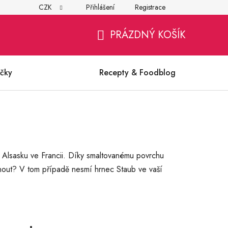
CZK
Přihlášení
Registrace
í
Všeobecné obchodní podmínky
Ochrana osobních údajů (G
PRÁZDNÝ KOŠÍK
NÁKUPNÍ
KOŠÍK
čky
Recepty & Foodblog
v Alsasku ve Francii. Díky smaltovanému povrchu
sunout? V tom případě nesmí hrnec Staub ve vaší