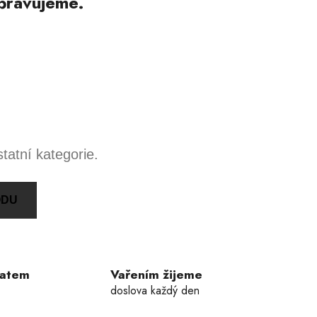
pravujeme.
tatní kategorie.
ODU
ratem
Vařením žijeme
doslova každý den