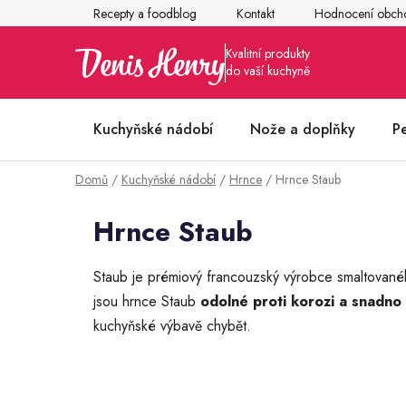
Přejít
Recepty a foodblog
Kontakt
Hodnocení obch
na
obsah
Kuchyňské nádobí
Nože a doplňky
P
Domů
/
Kuchyňské nádobí
/
Hrnce
/
Hrnce Staub
Články z kuchyně
Hrnce Staub
Staub je prémiový francouzský výrobce smaltovanéh
jsou hrnce Staub
odolné proti korozi a snadno 
kuchyňské výbavě chybět.
P
o