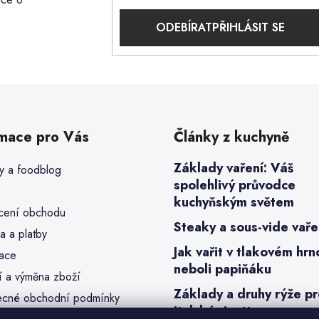
PŘIHLÁSIT SE
rmace pro Vás
Články z kuchyně
Základy vaření: Váš
y a foodblog
spolehlivý průvodce
kuchyňským světem
ení obchodu
Steaky a sous-vide vaře
a a platby
Jak vařit v tlakovém hrn
ace
neboli papiňáku
í a výměna zboží
Základy a druhy rýže p
cné obchodní podmínky
italské risotto