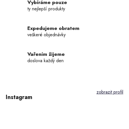
í
Vybíráme pouze
p
ty nejlepší produkty
r
v
k
Expedujeme obratem
y
veškeré objednávky
v
ý
p
Vařením žijeme
i
doslova každý den
s
u
Z
á
p
Instagram
a
t
í