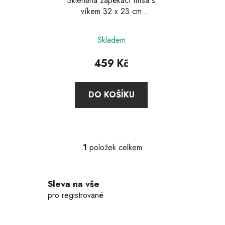
d
Skleněná zapékací mísa s
víkem 32 x 23 cm
u
Exclusive, Simax
k
t
Skladem
ů
459 Kč
DO KOŠÍKU
1
položek celkem
O
v
l
Sleva na vše
á
d
pro registrované
a
c