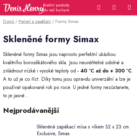
Přejít
Hledat
NÁKUP
na
KOŠÍK
obsah
Domů
/
Pečení a zapékání
/
Formy Simax
Skleněné formy Simax
Skleněné formy Simax jsou naprosto perfektní ukázkou
kvalitního borosilikátového skla. Jsou neuvěřitelně odolné a
zvládnout nízké i vysoké teploty
od
- 40 °C až do + 300 °C
.
A to už je co říct. Díky tomu jsou opravdu univerzální a lze je
používat opakovaně rok po roce. U jedné formy nezůstanete,
to je jasné...
Nejprodávanější
Skleněná zapékací mísa s víkem 32 x 23 cm
Exclusive, Simax