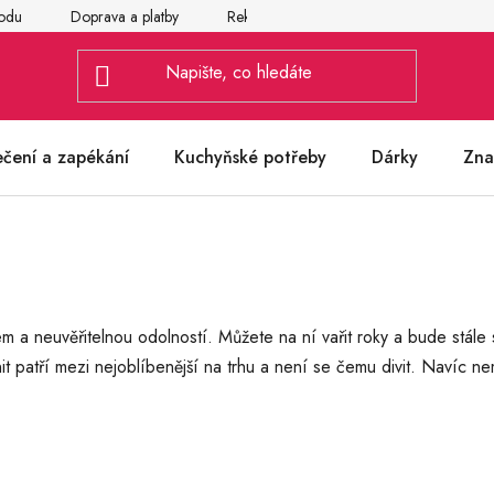
odu
Doprava a platby
Reklamace
Vrácení a výměna zbož
ečení a zapékání
Kuchyňské potřeby
Dárky
Zna
a neuvěřitelnou odolností. Můžete na ní vařit roky a bude stále st
it patří mezi nejoblíbenější na trhu a není se čemu divit. Navíc n