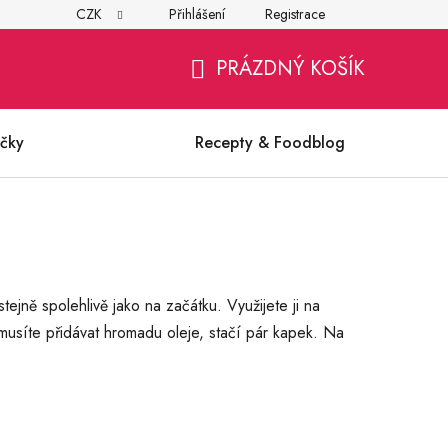
CZK
Přihlášení
Registrace
í
Všeobecné obchodní podmínky
Ochrana osobních údajů (G
PRÁZDNÝ KOŠÍK
NÁKUPNÍ
KOŠÍK
čky
Recepty & Foodblog
ejně spolehlivě jako na začátku. Využijete ji na
emusíte přidávat hromadu oleje, stačí pár kapek. Na