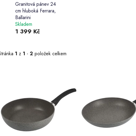
Granitová pánev 24
cm hluboká Ferrara,
Ballarini
Skladem
1 399 Kč
Stránka
1
z
1
-
2
položek celkem
V
ý
p
s
p
r
o