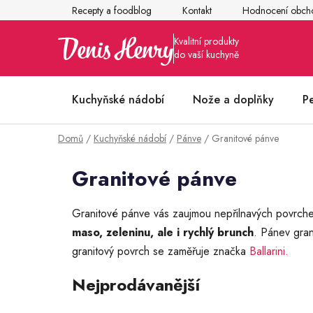
Přejít
Recepty a foodblog
Kontakt
Hodnocení obch
na
obsah
Kuchyňské nádobí
Nože a doplňky
P
Domů
/
Kuchyňské nádobí
/
Pánve
/
Granitové pánve
Články z kuchyně
Granitové pánve
Granitové pánve vás zaujmou nepřilnavých povrchem 
maso, zeleninu, ale i rychlý brunch
. Pánev gran
granitový povrch se zaměřuje značka
Ballarini.
Nejprodávanější