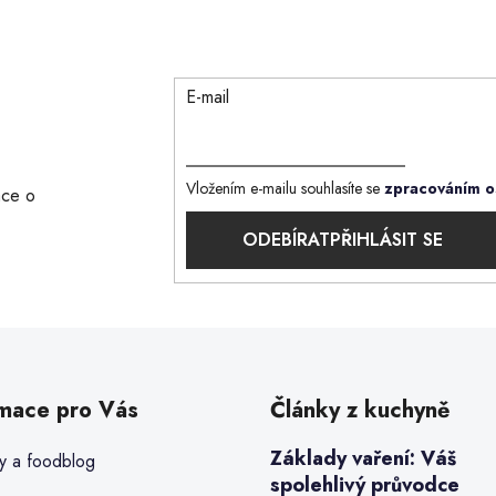
E-mail
Vložením e-mailu souhlasíte se
zpracováním o
ace o
PŘIHLÁSIT SE
rmace pro Vás
Články z kuchyně
Základy vaření: Váš
y a foodblog
spolehlivý průvodce