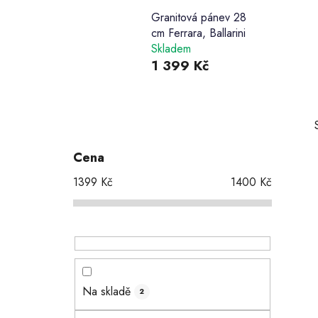
Granitová pánev 28
cm Ferrara, Ballarini
Skladem
1 399 Kč
P
o
s
Cena
t
1399
Kč
1400
Kč
r
a
n
i
n
í
p
Na skladě
2
a
n