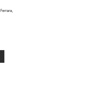
t
Ferrara,
ů