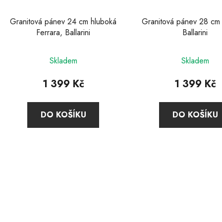
d
u
Granitová pánev 24 cm hluboká
Granitová pánev 28 cm 
k
Ferrara, Ballarini
Ballarini
t
ů
Skladem
Skladem
1 399 Kč
1 399 Kč
DO KOŠÍKU
DO KOŠÍKU
O
v
l
á
d
a
c