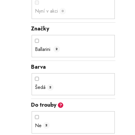
e
Nyní v akci
0
l
Značky
Ballarini
2
Barva
Šedá
2
Do trouby
?
Ne
2