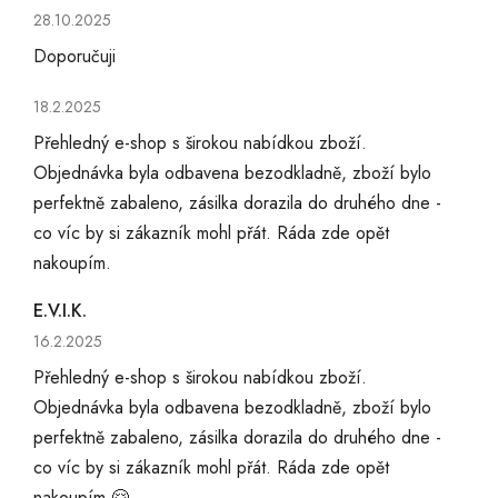
Hodnocení obchodu je 5 z 5 hvězdiček.
28.10.2025
Doporučuji
Hodnocení obchodu je 5 z 5 hvězdiček.
18.2.2025
Přehledný e-shop s širokou nabídkou zboží.
Objednávka byla odbavena bezodkladně, zboží bylo
perfektně zabaleno, zásilka dorazila do druhého dne -
co víc by si zákazník mohl přát. Ráda zde opět
nakoupím.
E.V.I.K.
Hodnocení obchodu je 5 z 5 hvězdiček.
16.2.2025
Přehledný e-shop s širokou nabídkou zboží.
Objednávka byla odbavena bezodkladně, zboží bylo
perfektně zabaleno, zásilka dorazila do druhého dne -
co víc by si zákazník mohl přát. Ráda zde opět
nakoupím 🤗