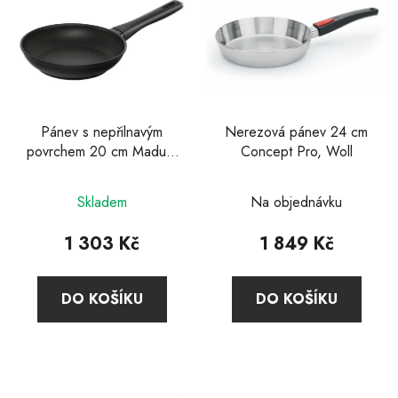
Pánev s nepřilnavým
Nerezová pánev 24 cm
povrchem 20 cm Madura
Concept Pro, Woll
Plus, Zwilling
Průměrné
Skladem
Na objednávku
hodnocení
produktu
1 303 Kč
1 849 Kč
je
5,0
DO KOŠÍKU
DO KOŠÍKU
z
5
hvězdiček.