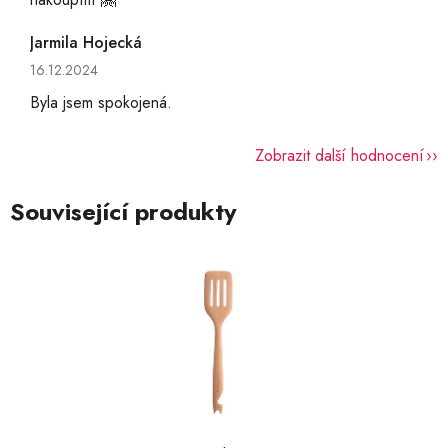
Jarmila Hojecká
Hodnocení obchodu je 5 z 5 hvězdiček.
16.12.2024
Byla jsem spokojená.
Zobrazit další hodnocení
Související produkty