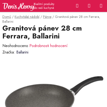
Přejít
Hledat
NÁKUP
na
KOŠÍK
obsah
Domů
/
Kuchyňské nádobí
/
Pánve
/
Granitová pánev 28 cm Ferrara,
Ballarini
Granitová pánev 28 cm
Ferrara, Ballarini
Průměrné
Neohodnoceno
Podrobnosti hodnocení
hodnocení
Značka:
Ballarini
produktu
je
0,0
z
5
hvězdiček.