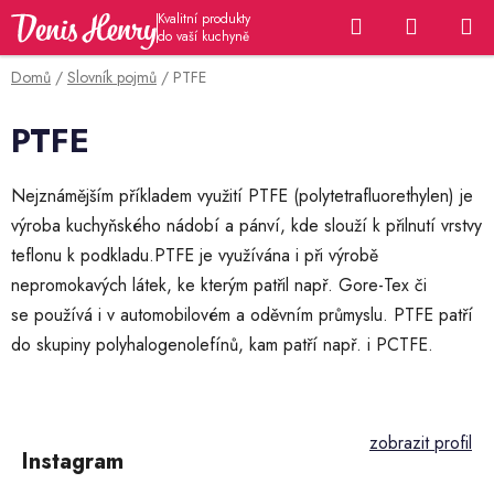
Přejít
Hledat
NÁKUP
na
KOŠÍK
obsah
Domů
/
Slovník pojmů
/
PTFE
PTFE
Nejznámějším příkladem využití PTFE
(polytetrafluorethylen) je
výroba kuchyňského nádobí a pánví, kde slouží
k přilnutí vrstvy
teflonu k podkladu.
PTFE je využívána i při výrobě
nepromokavých látek, ke kterým patřil např. Gore-Tex či
se
používá i v automobilovém a oděvním průmyslu.
PTFE patří
do skupiny polyhalogenolefínů, kam patří např. i PCTFE.
Z
á
p
Instagram
a