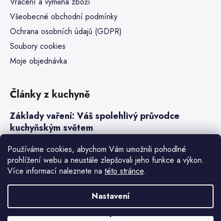
Vrácení a výměna zboží
Všeobecné obchodní podmínky
Ochrana osobních údajů (GDPR)
Soubory cookies
Moje objednávka
Články z kuchyně
Základy vaření: Váš spolehlivý průvodce
kuchyňským světem
Steaky a sous-vide vaření
Používáme cookies, abychom Vám umožnili pohodlné
prohlížení webu a neustále zlepšovali jeho funkce a výkon.
Jak vařit v tlakovém hrnci neboli papiňáku
Více informací naleznete na
této stránce
.
Základy a druhy rýže pro italské risotto
Nastavení