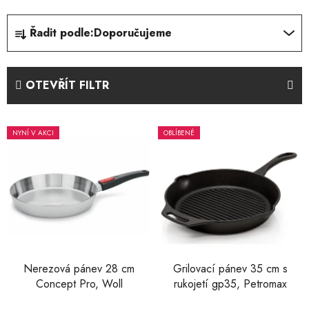
Ř
Řadit podle:
Doporučujeme
a
z
e
OTEVŘÍT FILTR
n
í
V
p
NYNÍ V AKCI
OBLÍBENÉ
ý
r
p
o
i
d
s
u
p
k
r
t
o
ů
d
Nerezová pánev 28 cm
Grilovací pánev 35 cm s
Concept Pro, Woll
rukojetí gp35, Petromax
u
k