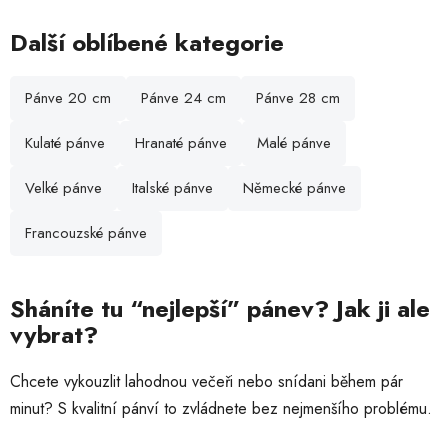
v
l
Další oblíbené kategorie
á
d
Pánve 20 cm
Pánve 24 cm
Pánve 28 cm
a
c
Kulaté pánve
Hranaté pánve
Malé pánve
í
p
r
Velké pánve
Italské pánve
Německé pánve
v
k
Francouzské pánve
y
v
ý
Sháníte tu “nejlepší” pánev? Jak ji ale
p
vybrat?
i
s
Chcete vykouzlit lahodnou večeři nebo snídani během pár
u
minut? S kvalitní pánví to zvládnete bez nejmenšího problému.