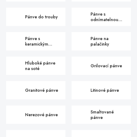
Pánve s
Pánve do trouby
odnímatelnou
rukojetí
Pánve s
Pánve na
keramickým
palačinky
povrchem
Hluboké pánve
Grilovací pánve
na soté
Granitové pánve
Litinové pánve
Smaltované
Nerezové pánve
pánve