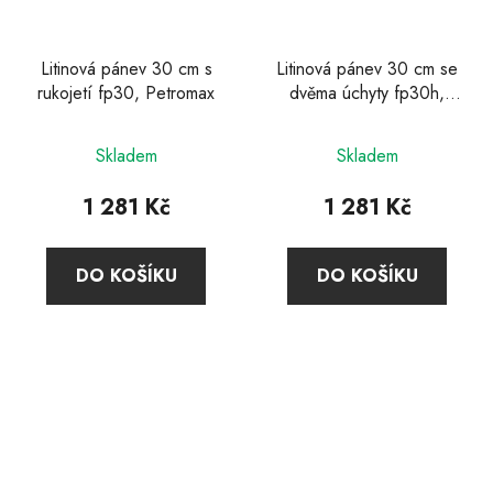
Litinová pánev 30 cm s
Litinová pánev 30 cm se
rukojetí fp30, Petromax
dvěma úchyty fp30h,
Petromax
Průměrné
Skladem
Skladem
hodnocení
produktu
1 281 Kč
1 281 Kč
je
5,0
DO KOŠÍKU
DO KOŠÍKU
z
5
hvězdiček.