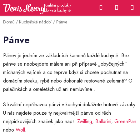
Přejít
Hledat
NÁKUP
na
KOŠÍK
obsah
Domů
/
Kuchyňské nádobí
/
Pánve
Pánve
Pánev je jedním ze základních kamenů každé kuchyně. Bez
pánve se neobejdete málem ani při přípravě „obyčejných“
míchaných vajíček a co teprve když si chcete pochutnat na
domácím steaku, rybě nebo dokonalé restované zelenině? O
palačinkách a omeletách už ani nemluvíme…
S kvalitní nepřilnavou pánví v kuchyni dokážete hotové zázraky.
U nás najdete pouze ty nejkvalitnější pánve od těch
nejšpičkovějších značek jako např.
Zwilling
,
Ballarini
,
GreenPan
nebo
Woll
.