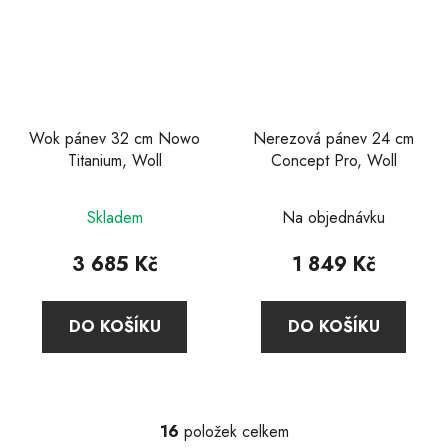
Wok pánev 32 cm Nowo
Nerezová pánev 24 cm
Titanium, Woll
Concept Pro, Woll
Průměrné
Průměrné
Skladem
Na objednávku
hodnocení
hodnocení
produktu
produktu
3 685 Kč
1 849 Kč
je
je
4,8
5,0
DO KOŠÍKU
DO KOŠÍKU
z
z
5
5
hvězdiček.
hvězdiček.
16
položek celkem
O