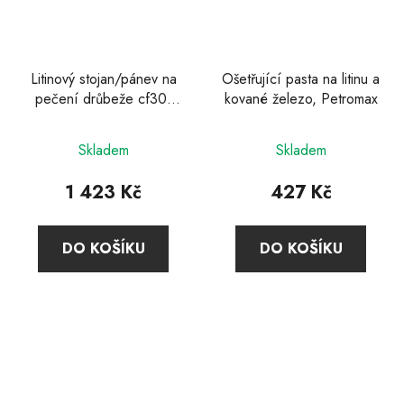
Litinový stojan/pánev na
Ošetřující pasta na litinu a
pečení drůbeže cf30,
kované železo, Petromax
Petromax
Skladem
Skladem
1 423 Kč
427 Kč
DO KOŠÍKU
DO KOŠÍKU