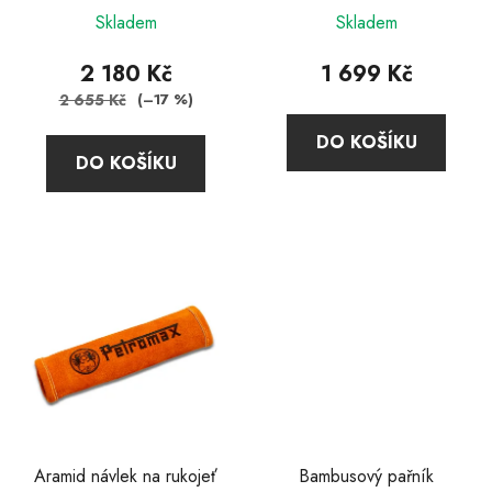
t
Skladem
Skladem
ů
2 180 Kč
1 699 Kč
2 655 Kč
(–17 %)
DO KOŠÍKU
DO KOŠÍKU
Aramid návlek na rukojeť
Bambusový pařník