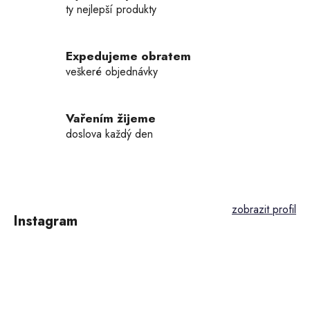
ty nejlepší produkty
Expedujeme obratem
veškeré objednávky
Vařením žijeme
doslova každý den
Z
á
p
Instagram
a
t
í