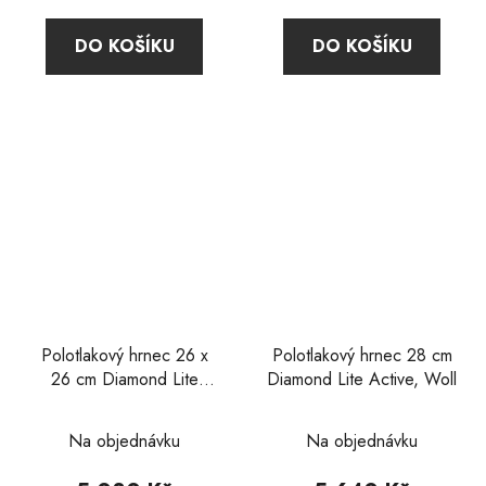
4,8
5,0
DO KOŠÍKU
DO KOŠÍKU
z
z
5
5
hvězdiček.
hvězdiček.
Polotlakový hrnec 26 x
Polotlakový hrnec 28 cm
26 cm Diamond Lite
Diamond Lite Active, Woll
Active, Woll
Průměrné
Na objednávku
Na objednávku
hodnocení
produktu