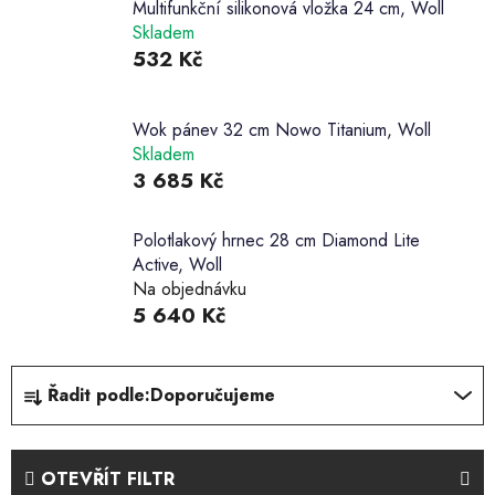
Multifunkční silikonová vložka 24 cm, Woll
Skladem
532 Kč
Wok pánev 32 cm Nowo Titanium, Woll
Skladem
3 685 Kč
Polotlakový hrnec 28 cm Diamond Lite
Active, Woll
Na objednávku
5 640 Kč
Ř
Řadit podle:
Doporučujeme
a
z
e
OTEVŘÍT FILTR
n