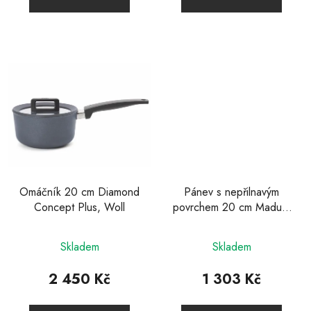
z
5
hvězdiček.
Omáčník 20 cm Diamond
Pánev s nepřilnavým
Concept Plus, Woll
povrchem 20 cm Madura
Plus, Zwilling
Skladem
Skladem
2 450 Kč
1 303 Kč