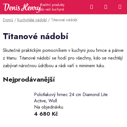
Přejít
Hledat
NÁKUP
na
KOŠÍK
obsah
Domů
/
Kuchyňské nádobí
/
Titanové nádobí
Titanové nádobí
Skutečně praktickým pomocníkem v kuchyni jsou hrnce a pánve
z titanu. Titanové nádobí se hodí pro všechny, kdo se nechtějí
zabývat náročnou údržbou a rádi vaří s minimem tuku.
Nejprodávanější
Polotlakový hrnec 24 cm Diamond Lite
Active, Woll
Na objednávku
4 680 Kč