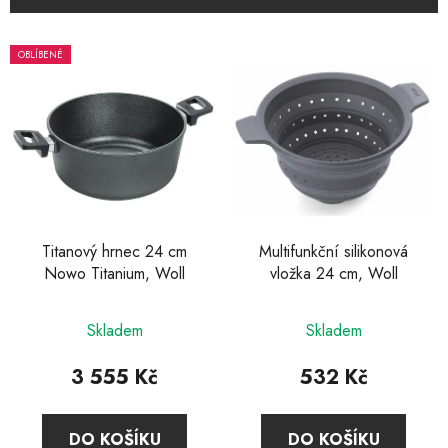
í
V
p
OBLÍBENÉ
ý
r
p
o
i
d
s
u
p
k
r
t
o
ů
d
Titanový hrnec 24 cm
Multifunkční silikonová
Nowo Titanium, Woll
vložka 24 cm, Woll
u
k
Průměrné
t
Skladem
Skladem
hodnocení
ů
produktu
3 555 Kč
532 Kč
je
4,0
DO KOŠÍKU
DO KOŠÍKU