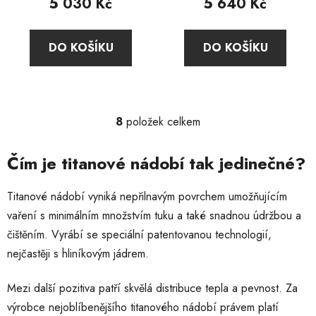
5 030 Kč
5 640 Kč
je
2,0
DO KOŠÍKU
DO KOŠÍKU
z
5
hvězdiček.
8
položek celkem
O
v
l
Čím je titanové nádobí tak jedinečné?
á
d
Titanové nádobí vyniká nepřilnavým povrchem umožňujícím
a
vaření s minimálním množstvím tuku a také snadnou údržbou a
c
čištěním. Vyrábí se speciální patentovanou technologií,
í
p
nejčastěji s hliníkovým jádrem.
r
v
Mezi další pozitiva patří skvělá distribuce tepla a pevnost. Za
k
výrobce nejoblíbenějšího titanového nádobí právem platí
y