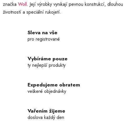
značka
Woll
. Její výrobky vynikají pevnou konstrukcí, dlouhou
v
ý
životností a speciální rukojetí.
p
i
s
Sleva na vše
u
pro registrované
Vybíráme pouze
ty nejlepší produkty
Expedujeme obratem
veškeré objednávky
Vařením žijeme
doslova každý den