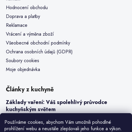
Hodnocení obchodu
Doprava a platby
Reklamace
Vrácení a výměna zboží
Všeobecné obchodní podmínky
Ochrana osobních údajů (GDPR)
Soubory cookies
Moje objednávka
Články z kuchyně
Základy vaření: Váš spolehlivý průvodce
kuchyňským světem
Steaky a sous-vide vaření
Používáme cookies, abychom Vám umožnili pohodlné
prohlížení webu a neustále zlepšovali jeho funkce a výkon.
Jak vařit v tlakovém hrnci neboli papiňáku