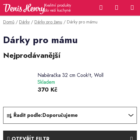
Přejít
Hledat
NÁKUP
na
KOŠÍK
obsah
Domů
/
Dárky
/
Dárky pro ženu
/
Dárky pro mámu
Dárky pro mámu
Nejprodávanější
Naběračka 32 cm Cook!t, Woll
Skladem
370 Kč
Ř
Řadit podle:
Doporučujeme
a
z
e
OTEVŘÍT FILTR