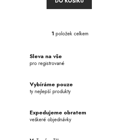
DO KOŠÍKU
z
5
hvězdiček.
1
položek celkem
O
v
l
Sleva na vše
á
d
pro registrované
a
c
í
Vybíráme pouze
p
ty nejlepší produkty
r
v
k
Expedujeme obratem
y
veškeré objednávky
v
ý
p