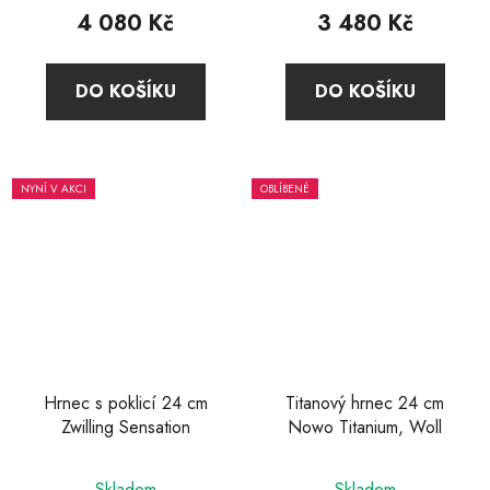
produktu
4 080 Kč
3 480 Kč
je
3,9
DO KOŠÍKU
DO KOŠÍKU
z
5
hvězdiček.
NYNÍ V AKCI
OBLÍBENÉ
Hrnec s poklicí 24 cm
Titanový hrnec 24 cm
Zwilling Sensation
Nowo Titanium, Woll
Průměrné
Průměrné
Skladem
Skladem