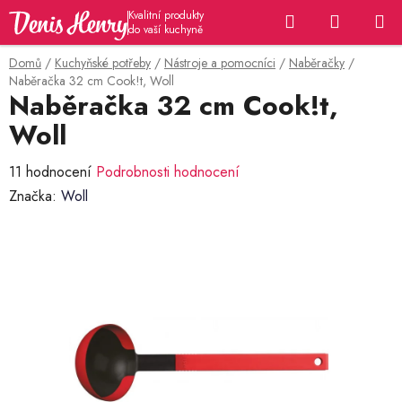
Přejít
Hledat
NÁKUP
na
KOŠÍK
obsah
Domů
/
Kuchyňské potřeby
/
Nástroje a pomocníci
/
Naběračky
/
Naběračka 32 cm Cook!t, Woll
Naběračka 32 cm Cook!t,
Woll
Průměrné
11 hodnocení
Podrobnosti hodnocení
hodnocení
Značka:
Woll
produktu
je
4,6
z
5
hvězdiček.