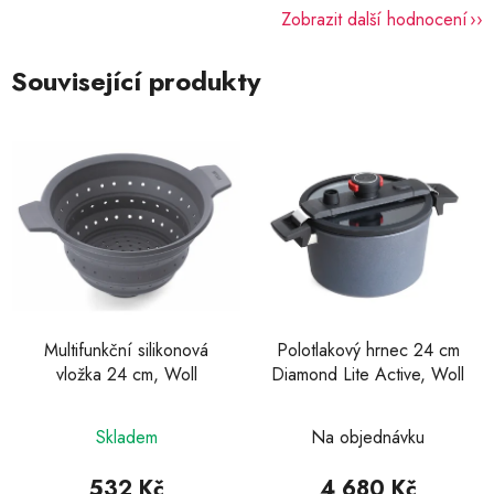
Zobrazit další hodnocení
Související produkty
Multifunkční silikonová
Polotlakový hrnec 24 cm
vložka 24 cm, Woll
Diamond Lite Active, Woll
Průměrné
Skladem
Na objednávku
hodnocení
produktu
532 Kč
4 680 Kč