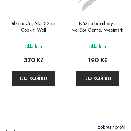
Silikonová stěrka 32 cm
Nůž na brambory a
Cook!t, Woll
vidlička Gentle, Westmark
Průměrné
Skladem
Skladem
hodnocení
produktu
370 Kč
190 Kč
je
5,0
DO KOŠÍKU
DO KOŠÍKU
z
5
hvězdiček.
Z
á
p