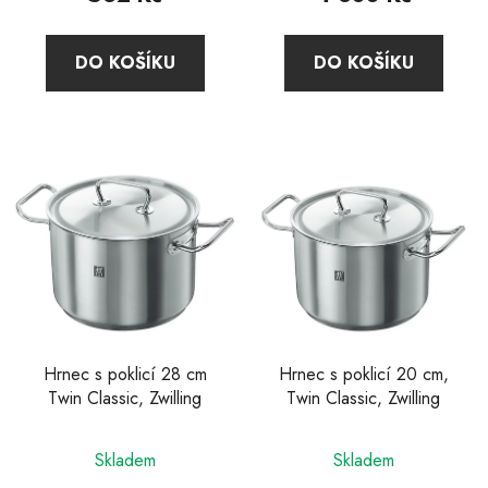
je
5,0
DO KOŠÍKU
DO KOŠÍKU
z
5
hvězdiček.
Hrnec s poklicí 28 cm
Hrnec s poklicí 20 cm,
Twin Classic, Zwilling
Twin Classic, Zwilling
Průměrné
Skladem
Skladem
hodnocení