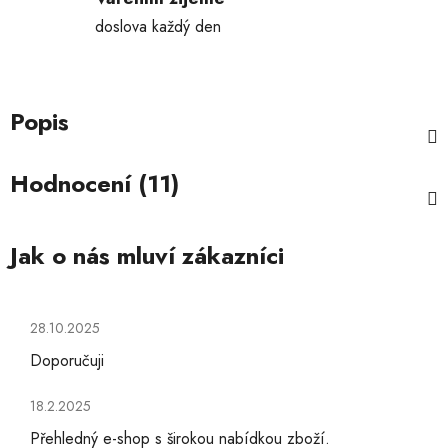
doslova každý den
Popis
Hodnocení (11)
Hodnocení obchodu je 5 z 5 hvězdiček.
28.10.2025
Doporučuji
Hodnocení obchodu je 5 z 5 hvězdiček.
18.2.2025
Přehledný e-shop s širokou nabídkou zboží.