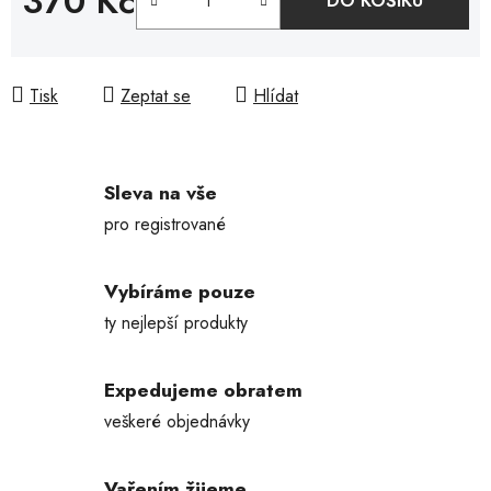
370 Kč
DO KOŠÍKU
Měrná cena:
Tisk
Zeptat se
Hlídat
Sleva na vše
pro registrované
Vybíráme pouze
ty nejlepší produkty
Expedujeme obratem
veškeré objednávky
Vařením žijeme