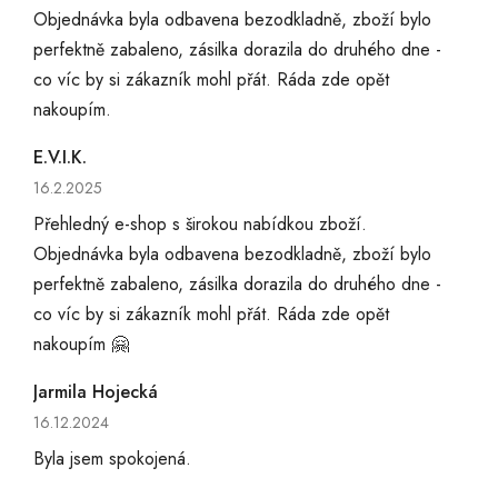
Objednávka byla odbavena bezodkladně, zboží bylo
perfektně zabaleno, zásilka dorazila do druhého dne -
co víc by si zákazník mohl přát. Ráda zde opět
nakoupím.
E.V.I.K.
Hodnocení obchodu je 5 z 5 hvězdiček.
16.2.2025
Přehledný e-shop s širokou nabídkou zboží.
Objednávka byla odbavena bezodkladně, zboží bylo
perfektně zabaleno, zásilka dorazila do druhého dne -
co víc by si zákazník mohl přát. Ráda zde opět
nakoupím 🤗
Jarmila Hojecká
Hodnocení obchodu je 5 z 5 hvězdiček.
16.12.2024
Byla jsem spokojená.