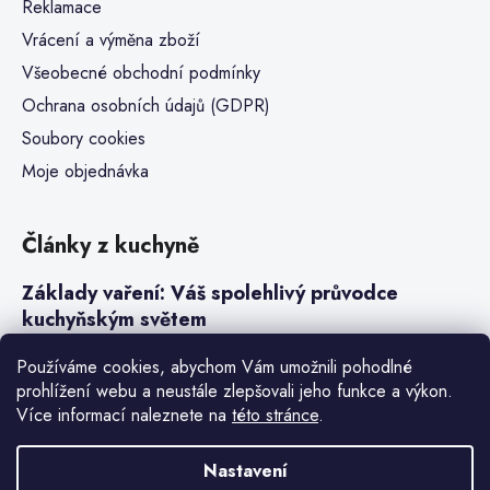
Reklamace
Vrácení a výměna zboží
Všeobecné obchodní podmínky
Ochrana osobních údajů (GDPR)
Soubory cookies
Moje objednávka
Články z kuchyně
Základy vaření: Váš spolehlivý průvodce
kuchyňským světem
Steaky a sous-vide vaření
Používáme cookies, abychom Vám umožnili pohodlné
prohlížení webu a neustále zlepšovali jeho funkce a výkon.
Jak vařit v tlakovém hrnci neboli papiňáku
Více informací naleznete na
této stránce
.
Základy a druhy rýže pro italské risotto
Nastavení