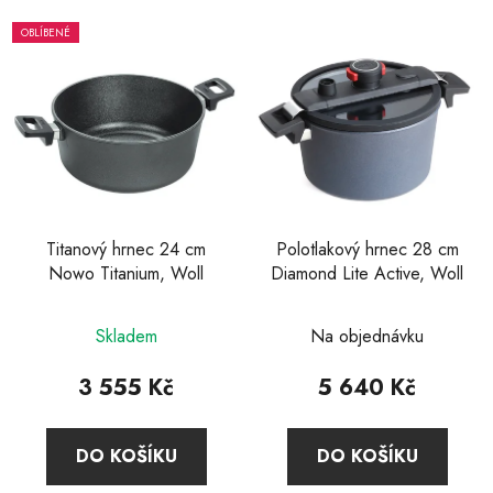
OBLÍBENÉ
Titanový hrnec 24 cm
Polotlakový hrnec 28 cm
Nowo Titanium, Woll
Diamond Lite Active, Woll
Průměrné
Průměrné
Skladem
Na objednávku
hodnocení
hodnocení
produktu
produktu
3 555 Kč
5 640 Kč
je
je
4,0
2,0
DO KOŠÍKU
DO KOŠÍKU
z
z