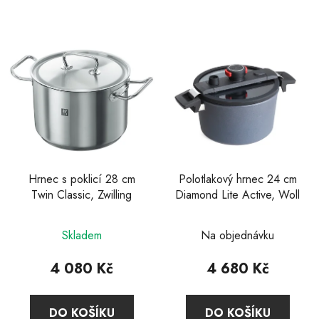
5
5
hvězdiček.
hvězdiček.
Hrnec s poklicí 28 cm
Polotlakový hrnec 24 cm
Twin Classic, Zwilling
Diamond Lite Active, Woll
Průměrné
Skladem
Na objednávku
hodnocení
produktu
4 080 Kč
4 680 Kč
je
5,0
DO KOŠÍKU
DO KOŠÍKU