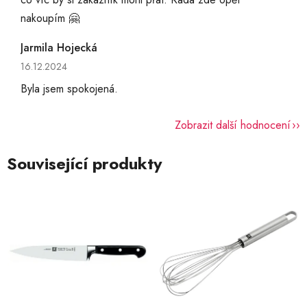
nakoupím 🤗
Jarmila Hojecká
Hodnocení obchodu je 5 z 5 hvězdiček.
16.12.2024
Byla jsem spokojená.
Zobrazit další hodnocení
Související produkty