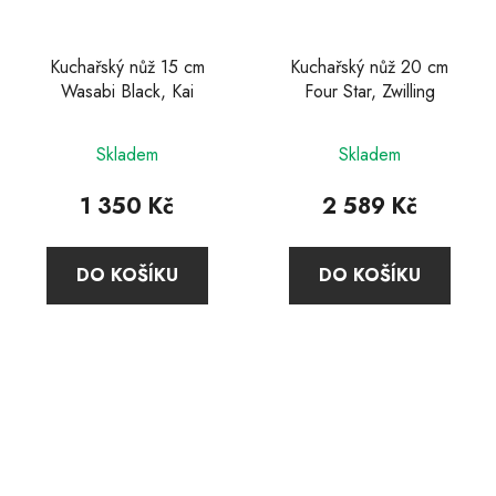
Kuchařský nůž 15 cm
Kuchařský nůž 20 cm
Wasabi Black, Kai
Four Star, Zwilling
Průměrné
Průměrné
Skladem
Skladem
hodnocení
hodnocení
produktu
produktu
1 350 Kč
2 589 Kč
je
je
5,0
5,0
DO KOŠÍKU
DO KOŠÍKU
z
z
5
5
hvězdiček.
hvězdiček.