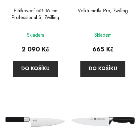
Plátkovací nůž 16 cm
Velká metla Pro, Zwilling
Professional S, Zwilling
Průměrné
Skladem
Skladem
hodnocení
produktu
2 090 Kč
665 Kč
je
5,0
DO KOŠÍKU
DO KOŠÍKU
z
5
hvězdiček.