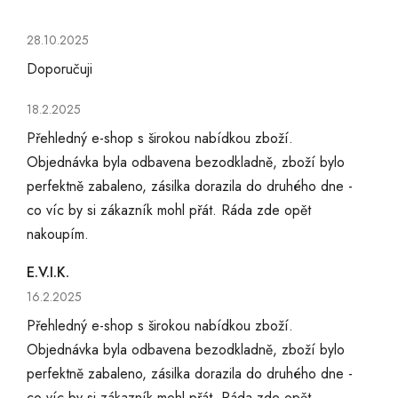
Hodnocení obchodu je 5 z 5 hvězdiček.
28.10.2025
Doporučuji
Hodnocení obchodu je 5 z 5 hvězdiček.
18.2.2025
Přehledný e-shop s širokou nabídkou zboží.
Objednávka byla odbavena bezodkladně, zboží bylo
perfektně zabaleno, zásilka dorazila do druhého dne -
co víc by si zákazník mohl přát. Ráda zde opět
nakoupím.
E.V.I.K.
Hodnocení obchodu je 5 z 5 hvězdiček.
16.2.2025
Přehledný e-shop s širokou nabídkou zboží.
Objednávka byla odbavena bezodkladně, zboží bylo
perfektně zabaleno, zásilka dorazila do druhého dne -
co víc by si zákazník mohl přát. Ráda zde opět