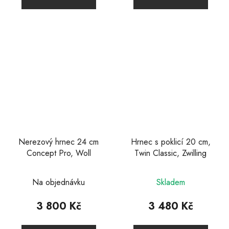
z
5
hvězdiček.
Nerezový hrnec 24 cm
Hrnec s poklicí 20 cm,
Concept Pro, Woll
Twin Classic, Zwilling
Průměrné
Průměrné
Na objednávku
Skladem
hodnocení
hodnocení
produktu
produktu
3 800 Kč
3 480 Kč
je
je
5,0
3,9