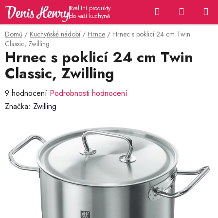
Přejít
Hledat
NÁKUP
na
KOŠÍK
obsah
Domů
/
Kuchyňské nádobí
/
Hrnce
/
Hrnec s poklicí 24 cm Twin
Classic, Zwilling
Hrnec s poklicí 24 cm Twin
Classic, Zwilling
Průměrné
9 hodnocení
Podrobnosti hodnocení
hodnocení
Značka:
Zwilling
produktu
je
4,9
z
5
hvězdiček.