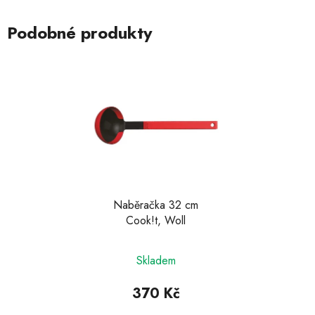
Podobné produkty
Naběračka 32 cm
Cook!t, Woll
Průměrné
Skladem
hodnocení
produktu
370 Kč
je