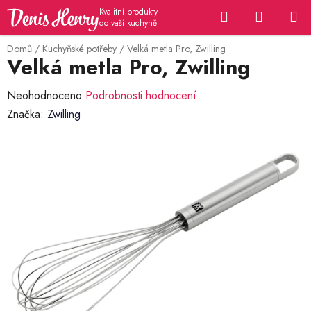
Přejít
Hledat
NÁKUP
na
KOŠÍK
obsah
Domů
/
Kuchyňské potřeby
/
Velká metla Pro, Zwilling
Velká metla Pro, Zwilling
Průměrné
Neohodnoceno
Podrobnosti hodnocení
hodnocení
Značka:
Zwilling
produktu
je
0,0
z
5
hvězdiček.