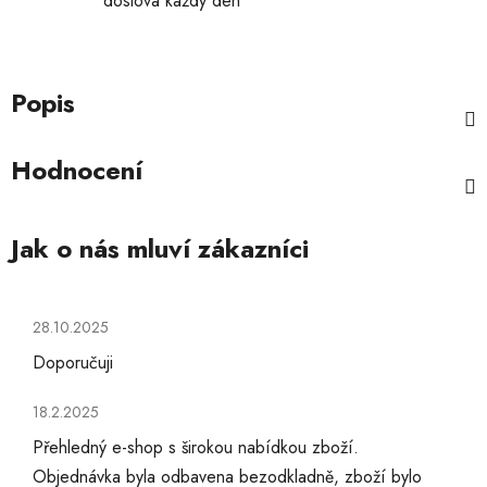
doslova každý den
Popis
Hodnocení
Hodnocení obchodu je 5 z 5 hvězdiček.
28.10.2025
Doporučuji
Hodnocení obchodu je 5 z 5 hvězdiček.
18.2.2025
Přehledný e-shop s širokou nabídkou zboží.
Objednávka byla odbavena bezodkladně, zboží bylo