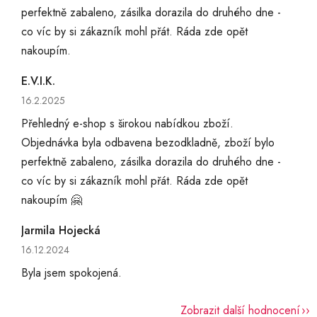
perfektně zabaleno, zásilka dorazila do druhého dne -
co víc by si zákazník mohl přát. Ráda zde opět
nakoupím.
E.V.I.K.
Hodnocení obchodu je 5 z 5 hvězdiček.
16.2.2025
Přehledný e-shop s širokou nabídkou zboží.
Objednávka byla odbavena bezodkladně, zboží bylo
perfektně zabaleno, zásilka dorazila do druhého dne -
co víc by si zákazník mohl přát. Ráda zde opět
nakoupím 🤗
Jarmila Hojecká
Hodnocení obchodu je 5 z 5 hvězdiček.
16.12.2024
Byla jsem spokojená.
Zobrazit další hodnocení