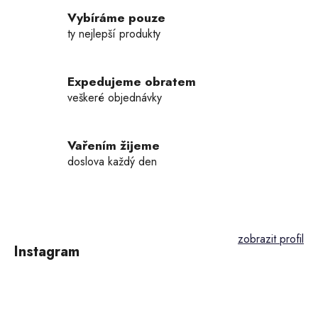
c
í
Vybíráme pouze
p
ty nejlepší produkty
r
v
k
Expedujeme obratem
y
veškeré objednávky
v
ý
p
Vařením žijeme
i
doslova každý den
s
u
Z
á
p
Instagram
a
t
í