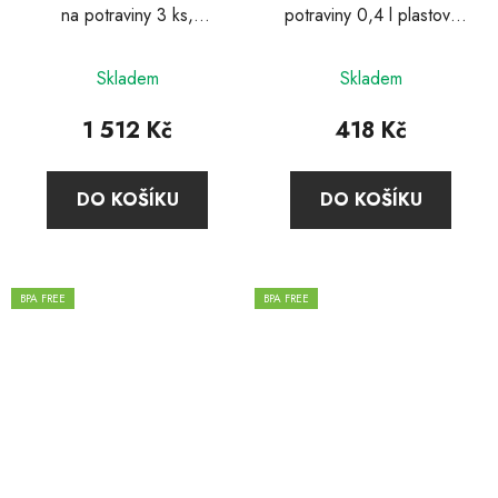
na potraviny 3 ks,
potraviny 0,4 l plastový
plastový Fresh & Save,
Fresh & Save, Zwilling
Zwilling
Skladem
Skladem
1 512 Kč
418 Kč
DO KOŠÍKU
DO KOŠÍKU
BPA FREE
BPA FREE