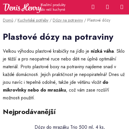
Přejít
Hledat
NÁKUP
na
KOŠÍK
obsah
Domů
/
Kuchyňské potřeby
/
Dózy na potraviny
/
Plastové dózy
Plastové dózy na potraviny
Velkou výhodou plastové krabičky na jídlo je
nízká váha
. Sklo
je těžší a pro neopatrné ruce nebo děti ne úplně optimální
materiál. Proto
plastové boxy na potraviny najdeme snad v
každé domácnosti. Jejich praktičnost je nepopiratelná! Dnes už
jsou navíc i tepelně odolné, takže jde většinu vložit
do
mikrovlnky nebo do mrazáku
, což vám zase rozšíří
možnosti použití.
Nejprodávanější
Dózy do mrazáku Trio 500 ml, 4 ks,