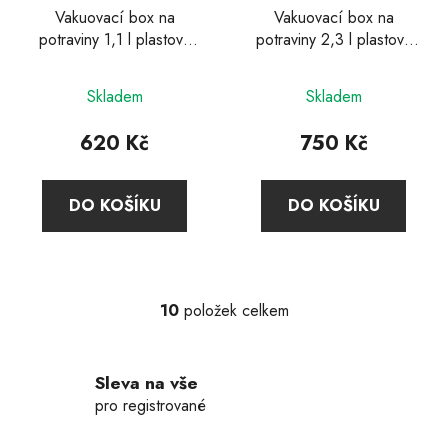
Vakuovací box na
Vakuovací box na
potraviny 1,1 l plastový
potraviny 2,3 l plastový
Fresh & Save, Zwilling
Fresh & Save, Zwilling
Skladem
Skladem
620 Kč
750 Kč
DO KOŠÍKU
DO KOŠÍKU
10
položek celkem
O
v
l
Sleva na vše
á
d
pro registrované
a