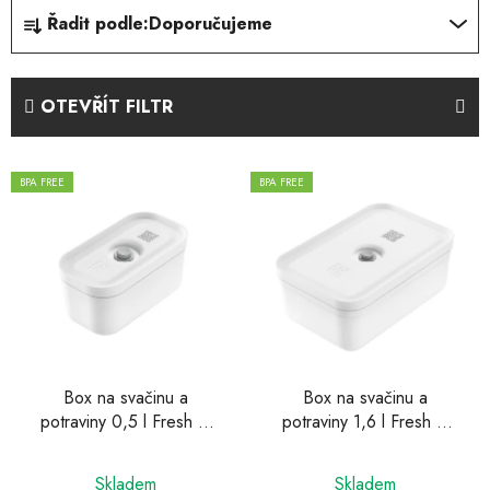
Ř
Řadit podle:
Doporučujeme
a
z
e
OTEVŘÍT FILTR
n
í
V
p
BPA FREE
BPA FREE
ý
r
p
o
i
d
s
u
p
k
r
t
o
ů
d
Box na svačinu a
Box na svačinu a
potraviny 0,5 l Fresh &
potraviny 1,6 l Fresh &
u
Save, Zwilling
Save, Zwilling
k
t
Skladem
Skladem