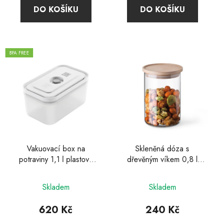
DO KOŠÍKU
DO KOŠÍKU
BPA FREE
Vakuovací box na
Skleněná dóza s
potraviny 1,1 l plastový
dřevěným víkem 0,8 l
Fresh & Save, Zwilling
Classic, Simax
Skladem
Skladem
620 Kč
240 Kč