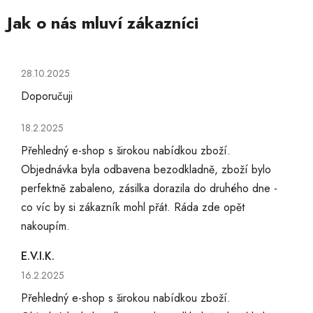
Hodnocení obchodu je 5 z 5 hvězdiček.
28.10.2025
Doporučuji
Hodnocení obchodu je 5 z 5 hvězdiček.
18.2.2025
Přehledný e-shop s širokou nabídkou zboží.
Objednávka byla odbavena bezodkladně, zboží bylo
perfektně zabaleno, zásilka dorazila do druhého dne -
co víc by si zákazník mohl přát. Ráda zde opět
nakoupím.
E.V.I.K.
Hodnocení obchodu je 5 z 5 hvězdiček.
16.2.2025
Přehledný e-shop s širokou nabídkou zboží.