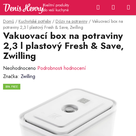
Přejít
Hledat
NÁKUP
na
KOŠÍK
obsah
Domů
/
Kuchyňské potřeby
/
Dózy na potraviny
/
Vakuovací box na
potraviny 2,3 l plastový Fresh & Save, Zwilling
Vakuovací box na potraviny
2,3 l plastový Fresh & Save,
Zwilling
Průměrné
Neohodnoceno
Podrobnosti hodnocení
hodnocení
Značka:
Zwilling
produktu
BPA FREE
je
0,0
z
5
hvězdiček.