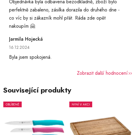
Objednávka byla odbavena bezodkladně, zboží bylo
perfektně zabaleno, zásilka dorazila do druhého dne -
co víc by si zákazník mohl přát. Ráda zde opět
nakoupím 🤗
Jarmila Hojecká
Hodnocení obchodu je 5 z 5 hvězdiček.
16.12.2024
Byla jsem spokojená.
Zobrazit další hodnocení
Související produkty
OBLÍBENÉ
NYNÍ V AKCI