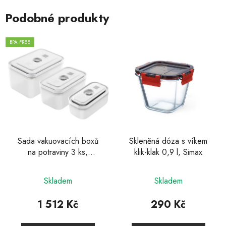
Podobné produkty
BPA FREE
Sada vakuovacích boxů
Skleněná dóza s víkem
na potraviny 3 ks,
klik-klak 0,9 l, Simax
plastový Fresh & Save,
Zwilling
Skladem
Skladem
1 512 Kč
290 Kč