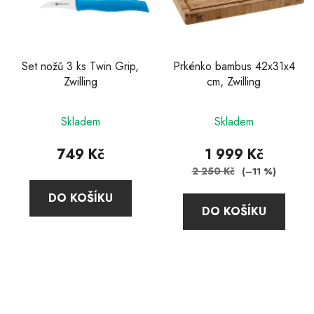
Set nožů 3 ks Twin Grip,
Prkénko bambus 42x31x4
Zwilling
cm, Zwilling
Průměrné
Průměrné
Skladem
Skladem
hodnocení
hodnocení
produktu
produktu
749 Kč
1 999 Kč
je
je
2 250 Kč
(–11 %)
5,0
4,7
DO KOŠÍKU
z
z
DO KOŠÍKU
5
5
hvězdiček.
hvězdiček.