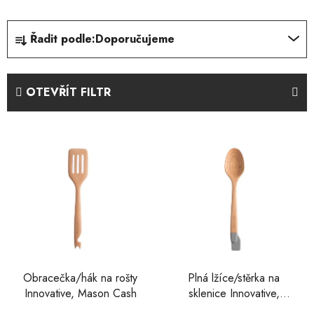
Ř
Řadit podle:
Doporučujeme
a
z
e
OTEVŘÍT FILTR
n
í
V
p
ý
r
p
o
i
d
s
u
p
k
r
t
o
ů
d
Obracečka/hák na rošty
Plná lžíce/stěrka na
Innovative, Mason Cash
sklenice Innovative,
u
Mason Cash