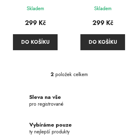
k
t
Skladem
Skladem
ů
299 Kč
299 Kč
DO KOŠÍKU
DO KOŠÍKU
2
položek celkem
O
v
l
Sleva na vše
á
d
pro registrované
a
c
í
Vybíráme pouze
p
ty nejlepší produkty