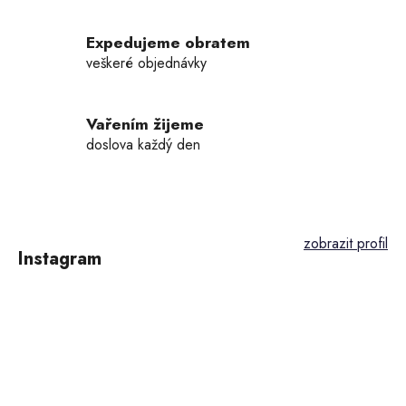
r
v
k
Expedujeme obratem
y
veškeré objednávky
v
ý
p
Vařením žijeme
i
doslova každý den
s
u
Z
á
p
Instagram
a
t
í