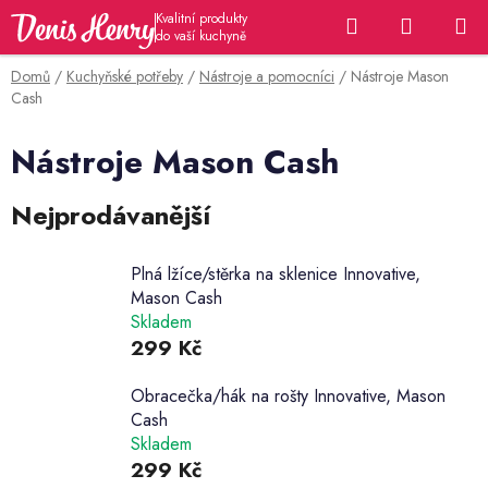
Přejít
Hledat
NÁKUP
na
KOŠÍK
obsah
Domů
/
Kuchyňské potřeby
/
Nástroje a pomocníci
/
Nástroje Mason
Cash
Nástroje Mason Cash
Nejprodávanější
Plná lžíce/stěrka na sklenice Innovative,
Mason Cash
Skladem
299 Kč
Obracečka/hák na rošty Innovative, Mason
Cash
Skladem
299 Kč