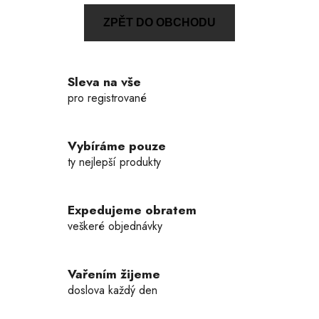
ZPĚT DO OBCHODU
Sleva na vše
pro registrované
Vybíráme pouze
ty nejlepší produkty
Expedujeme obratem
veškeré objednávky
Vařením žijeme
doslova každý den