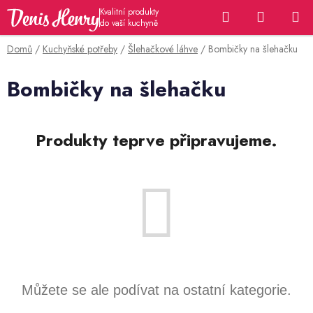
Přejít
Hledat
NÁKUP
na
KOŠÍK
obsah
Domů
/
Kuchyňské potřeby
/
Šlehačkové láhve
/
Bombičky na šlehačku
Bombičky na šlehačku
Produkty teprve připravujeme.
Můžete se ale podívat na ostatní kategorie.