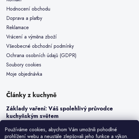
Hodnocení obchodu
Doprava a platby
Reklamace
Vrácení a výměna zboží
Všeobecné obchodní podmínky
Ochrana osobních údajů (GDPR)
Soubory cookies
Moje objednávka
Články z kuchyně
Základy vaření: Váš spolehlivý průvodce
kuchyňským světem
Steaky a sous-vide vaření
Používáme cookies, abychom Vám umožnili pohodlné
prohlížení webu a neustále zlepšovali jeho funkce a výkon.
Jak vařit v tlakovém hrnci neboli papiňáku