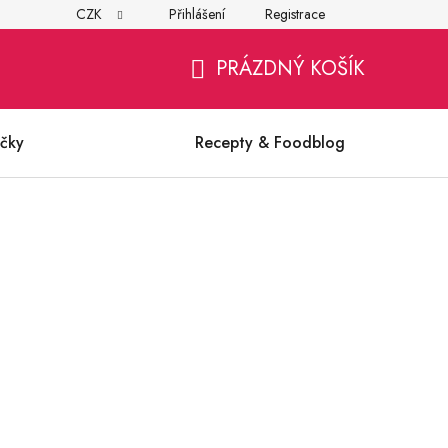
CZK
Přihlášení
Registrace
í
Všeobecné obchodní podmínky
Ochrana osobních údajů (G
PRÁZDNÝ KOŠÍK
NÁKUPNÍ
KOŠÍK
čky
Recepty & Foodblog