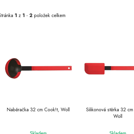
Stránka
1
z
1
-
2
položek celkem
V
ý
p
s
p
r
o
d
u
k
Naběračka 32 cm Cook!t, Woll
Silikonová stěrka 32 cm
Woll
t
ů
Průměrné
Průměr
Skladem
Skladem