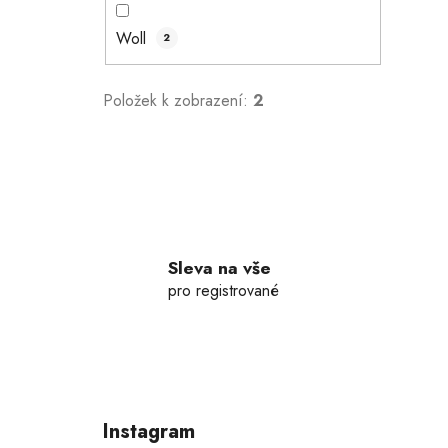
Woll
2
Položek k zobrazení:
2
Sleva na vše
pro registrované
Z
á
p
Instagram