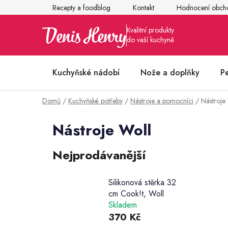
Přejít
Recepty a foodblog
Kontakt
Hodnocení obch
na
obsah
Kuchyňské nádobí
Nože a doplňky
P
Domů
/
Kuchyňské potřeby
/
Nástroje a pomocníci
/
Nástroje
Články z kuchyně
Nástroje Woll
Nejprodávanější
Silikonová stěrka 32
cm Cook!t, Woll
Skladem
370 Kč