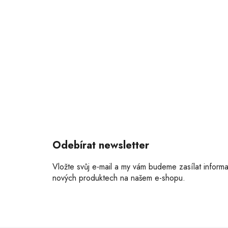
a
t
í
Odebírat newsletter
Vložte svůj e-mail a my vám budeme zasílat inform
nových produktech na našem e-shopu.