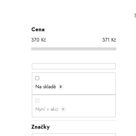
P
o
s
Cena
t
370
Kč
371
Kč
r
a
i
n
n
í
p
Na skladě
2
a
n
e
Nyní v akci
0
l
Značky