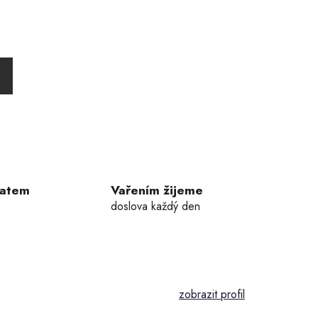
ení
u
ek.
ratem
Vařením žijeme
doslova každý den