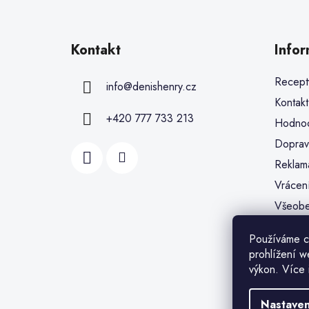
Kontakt
Info
Recept
info
@
denishenry.cz
Kontakt
+420 777 733 213
Hodnoc
Doprav
Reklam
Vrácen
Všeobe
Ochran
Používáme c
Soubor
prohlížení w
Moje o
výkon. Více 
Nastaven