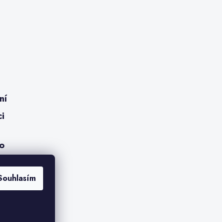
ní
ci
ro
Souhlasím