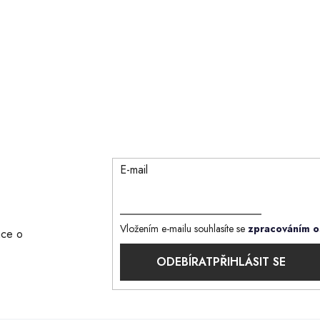
y
v
ý
p
i
s
u
E-mail
Vložením e-mailu souhlasíte se
zpracováním o
ace o
PŘIHLÁSIT SE