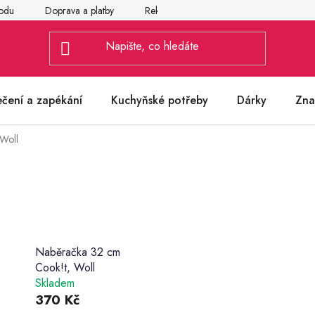
odu
Doprava a platby
Reklamace
Vrácení a výměna zbož
ečení a zapékání
Kuchyňské potřeby
Dárky
Zna
 Woll
Naběračka 32 cm
Cook!t, Woll
Skladem
370 Kč