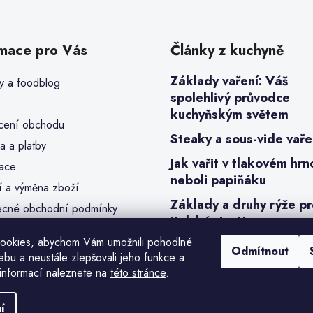
rmace pro Vás
Články z kuchyně
Základy vaření: Váš
y a foodblog
spolehlivý průvodce
kuchyňským světem
ení obchodu
Steaky a sous-vide vaře
a a platby
Jak vařit v tlakovém hrn
ace
neboli papiňáku
í a výměna zboží
Základy a druhy rýže p
cné obchodní podmínky
italské risotto
a osobních údajů (GDPR)
ookies, abychom Vám umožnili pohodlné
y cookies
Odmítnout
ebu a neustále zlepšovali jeho funkce a
bjednávka
informací naleznete na
této stránce
.
í