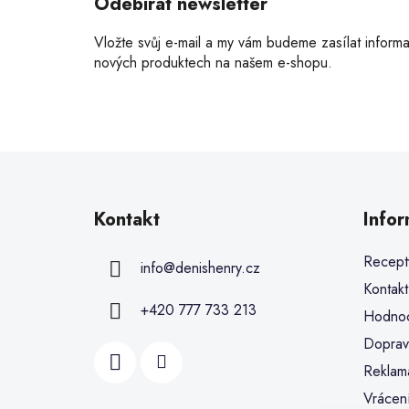
Odebírat newsletter
Vložte svůj e-mail a my vám budeme zasílat inform
nových produktech na našem e-shopu.
Kontakt
Info
Recept
info
@
denishenry.cz
Kontakt
+420 777 733 213
Hodnoc
Doprav
Reklam
Vrácen