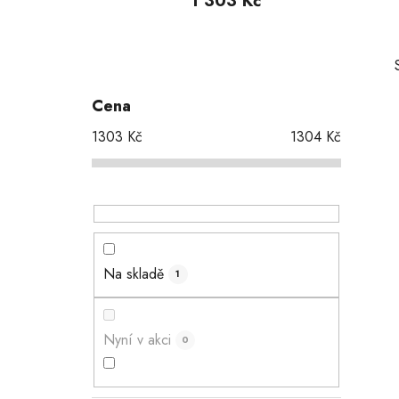
1 303 Kč
P
o
s
Cena
t
1303
Kč
1304
Kč
r
a
n
i
n
í
p
Na skladě
1
a
n
e
Nyní v akci
0
l