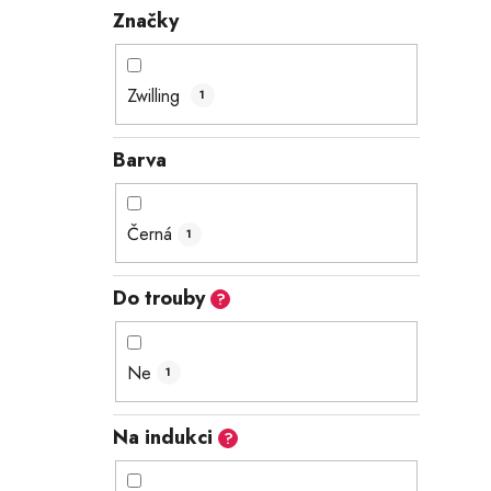
Značky
Zwilling
1
Barva
Černá
1
Do trouby
?
Ne
1
Na indukci
?