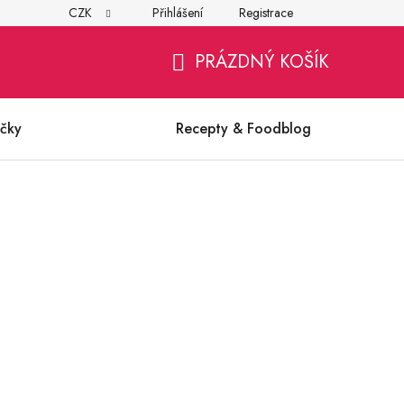
CZK
Přihlášení
Registrace
í
Všeobecné obchodní podmínky
Ochrana osobních údajů (G
PRÁZDNÝ KOŠÍK
NÁKUPNÍ
KOŠÍK
čky
Recepty & Foodblog