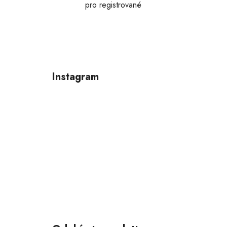
pro registrované
Z
á
p
Instagram
a
t
í