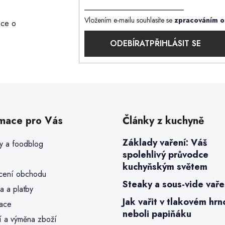
Vložením e-mailu souhlasíte se
zpracováním o
ace o
PŘIHLÁSIT SE
rmace pro Vás
Články z kuchyně
Základy vaření: Váš
y a foodblog
spolehlivý průvodce
kuchyňským světem
ení obchodu
Steaky a sous-vide vaře
a a platby
Jak vařit v tlakovém hrn
ace
neboli papiňáku
í a výměna zboží