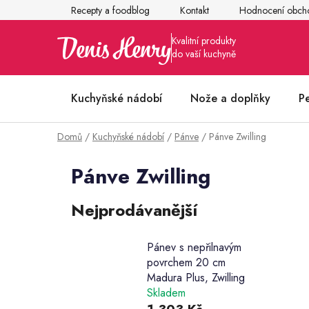
Přejít
Recepty a foodblog
Kontakt
Hodnocení obch
na
obsah
Kuchyňské nádobí
Nože a doplňky
P
Domů
/
Kuchyňské nádobí
/
Pánve
/
Pánve Zwilling
Články z kuchyně
Pánve Zwilling
Nejprodávanější
Pánev s nepřilnavým
povrchem 20 cm
Madura Plus, Zwilling
Skladem