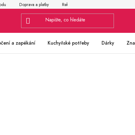
odu
Doprava a platby
Reklamace
Vrácení a výměna zbož
ečení a zapékání
Kuchyňské potřeby
Dárky
Zna