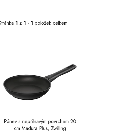
Stránka
1
z
1
-
1
položek celkem
V
ý
p
s
p
r
o
d
u
Pánev s nepřilnavým povrchem 20
k
cm Madura Plus, Zwilling
t