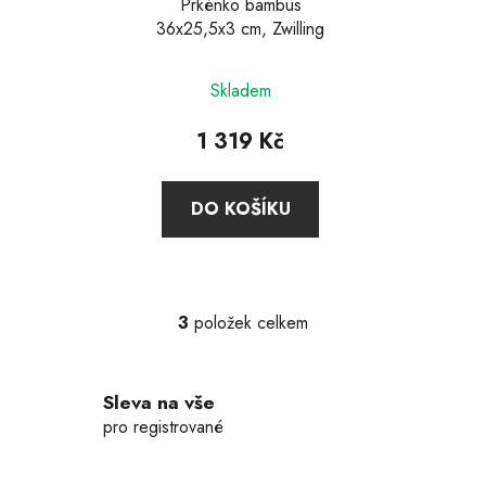
Prkénko bambus
36x25,5x3 cm, Zwilling
Průměrné
Skladem
hodnocení
produktu
1 319 Kč
je
5,0
DO KOŠÍKU
z
5
hvězdiček.
3
položek celkem
O
v
l
Sleva na vše
á
d
pro registrované
a
c