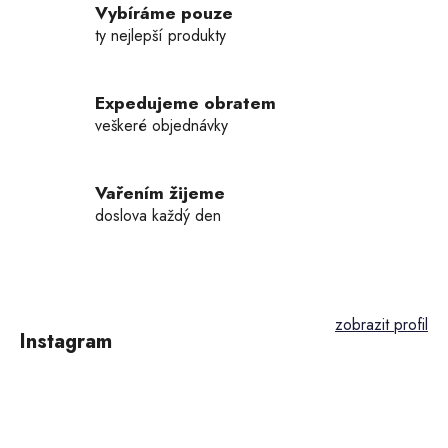
í
Vybíráme pouze
p
ty nejlepší produkty
r
v
k
Expedujeme obratem
y
veškeré objednávky
v
ý
p
Vařením žijeme
i
doslova každý den
s
u
Z
á
p
Instagram
a
t
í