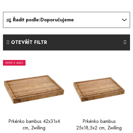
Ř
Řadit podle:
Doporučujeme
a
z
e
OTEVŘÍT FILTR
n
í
V
p
NYNÍ V AKCI
ý
r
p
o
i
d
s
u
p
k
r
t
o
ů
d
Prkénko bambus 42x31x4
Prkénko bambus
cm, Zwilling
25x18,5x2 cm, Zwilling
u