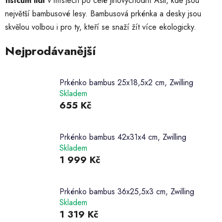
tisícům lidí
v místech po celé jihovýchodní Asii, kde jsou
největší bambusové lesy. Bambusová prkénka a desky jsou
skvělou volbou i pro ty, kteří se snaží žít více ekologicky.
Nejprodávanější
Prkénko bambus 25x18,5x2 cm, Zwilling
Skladem
655 Kč
Prkénko bambus 42x31x4 cm, Zwilling
Skladem
1 999 Kč
Prkénko bambus 36x25,5x3 cm, Zwilling
Skladem
1 319 Kč