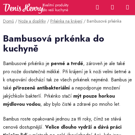
Přejít
Hledat
NÁKUP
na
KOŠÍK
obsah
Domů
/
Nože a doplňky
/
Prkénka na krájení
/
Bambusová prkénka
Bambusová prkénka do
kuchyně
Bambusové prkénko je
pevné a tvrdé
, zároveň je ale také
pro nože dostatečně měkké. Při krájení je k noži velmi šetrné a
k otupování dochází tak ze všech prkének nejméně. Bambus je
také
přirozeně antibakteriální
a nepodporuje množení
jakýchkoliv bakterIí. Prkénko stačí
mýt pouze horkou
mýdlovou vodou
, aby bylo čisté a zdravé po mnoho let.
Bambus roste opakovaně jednou za tři roky, čímž se stává
cenově dostupnější.
Velice dlouho vydrží a dává práci