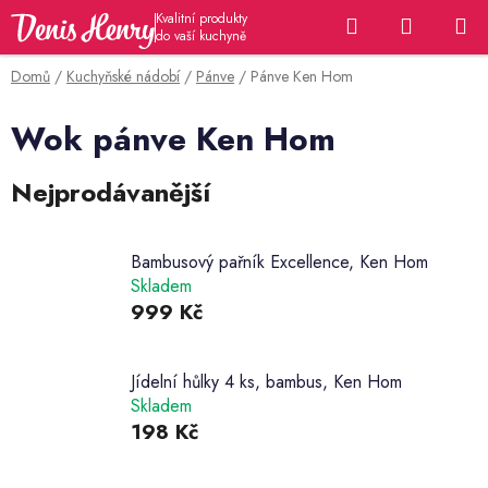
Přejít
Hledat
NÁKUP
na
KOŠÍK
obsah
Domů
/
Kuchyňské nádobí
/
Pánve
/
Pánve Ken Hom
Wok pánve Ken Hom
Nejprodávanější
Bambusový pařník Excellence, Ken Hom
Skladem
999 Kč
Jídelní hůlky 4 ks, bambus, Ken Hom
Skladem
198 Kč