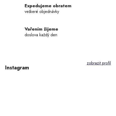
k
Expedujeme obratem
y
veškeré objednávky
v
ý
p
Vařením žijeme
i
doslova každý den
s
u
Z
á
p
Instagram
a
t
í