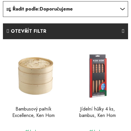
Ř
Řadit podle:
Doporučujeme
a
z
e
OTEVŘÍT FILTR
n
í
V
p
ý
r
p
o
i
d
s
u
p
k
r
t
o
ů
d
Bambusový pařník
Jídelní hůlky 4 ks,
Excellence, Ken Hom
bambus, Ken Hom
u
k