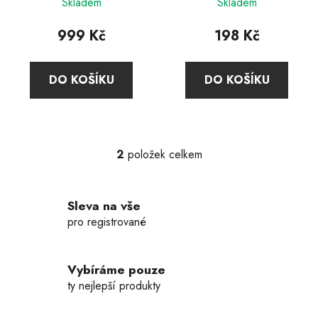
t
Skladem
Skladem
ů
999 Kč
198 Kč
DO KOŠÍKU
DO KOŠÍKU
2
položek celkem
O
v
l
Sleva na vše
á
d
pro registrované
a
c
í
Vybíráme pouze
p
ty nejlepší produkty
r
v