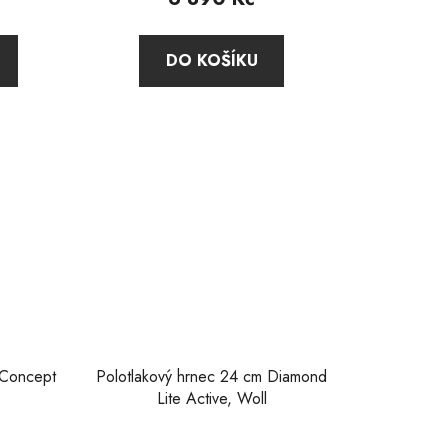
DO KOŠÍKU
ek.
 Concept
Polotlakový hrnec 24 cm Diamond
Lite Active, Woll
né
Průměrné