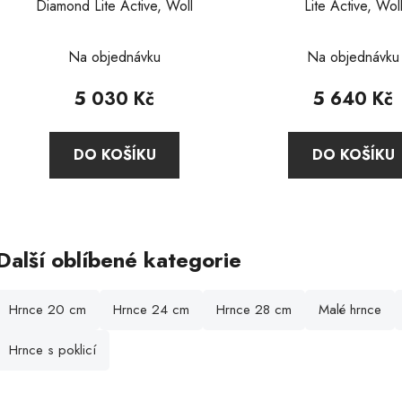
Diamond Lite Active, Woll
Lite Active, Wol
Průměr
Na objednávku
Na objednávku
hodnoc
produkt
5 030 Kč
5 640 Kč
je
2,0
DO KOŠÍKU
DO KOŠÍKU
z
5
hvězdič
O
v
Další oblíbené kategorie
l
á
d
Hrnce 20 cm
Hrnce 24 cm
Hrnce 28 cm
Malé hrnce
a
c
Hrnce s poklicí
í
p