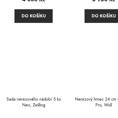
je
4,6
DO KOŠÍKU
DO KOŠÍKU
z
5
hvězdič
Sada nerezového nádobí 5 ks
Nerezový hrnec 24 cm
Neo, Zwilling
Pro, Woll
Průměr