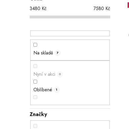
t
3480
Kč
7580
Kč
r
a
n
i
n
í
p
Na skladě
7
a
n
e
Nyní v akci
0
l
Oblíbené
1
Značky