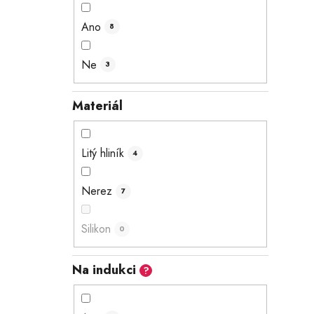
Ano
8
Ne
3
Materiál
Litý hliník
4
Nerez
7
Silikon
0
Na indukci
?