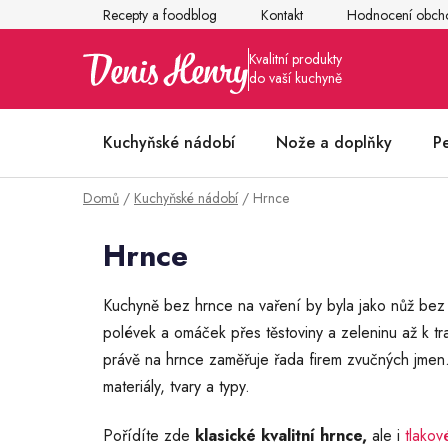
Přejít
Recepty a foodblog
Kontakt
Hodnocení obch
na
obsah
Kuchyňské nádobí
Nože a doplňky
P
Domů
/
Kuchyňské nádobí
/
Hrnce
Články z kuchyně
Hrnce
Kuchyně bez hrnce na vaření by byla jako nůž bez 
polévek a omáček přes těstoviny a zeleninu až k t
právě na hrnce zaměřuje řada firem zvučných jmen.
materiály, tvary a typy.
Pořídíte zde
klasické kvalitní hrnce,
ale i
tlakov