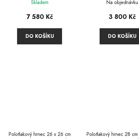
Skladem
Na objednávku
hodnoc
produkt
7 580 Kč
3 800 Kč
je
5,0
DO KOŠÍKU
DO KOŠÍKU
z
5
hvězdič
Polotlakový hrnec 26 x 26 cm
Polotlakový hrnec 28 c