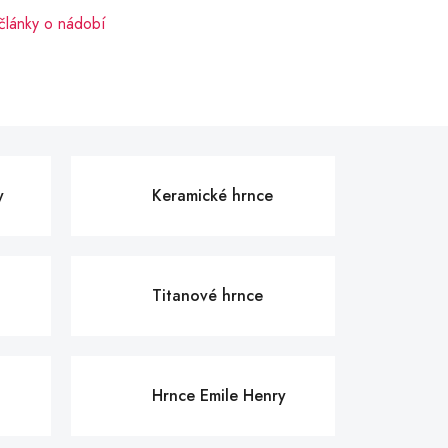
 články o nádobí
y
Keramické hrnce
Titanové hrnce
Hrnce Emile Henry