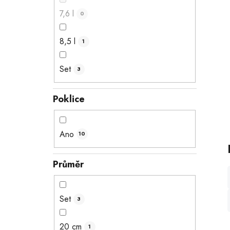
7,6 l
0
8,5 l
1
Set
3
Poklice
Ano
10
Průměr
Set
3
20 cm
1