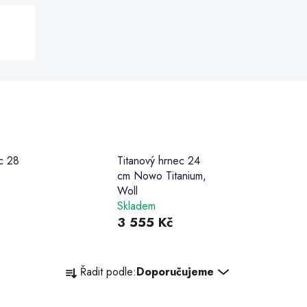
c 28
Titanový hrnec 24
cm Nowo Titanium,
Woll
Skladem
3 555 Kč
Ř
Řadit podle:
Doporučujeme
a
z