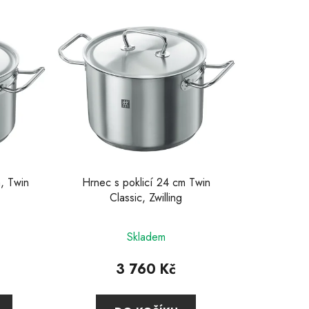
e
n
í
p
r
o
d
u
k
t
, Twin
Hrnec s poklicí 24 cm Twin
ů
Classic, Zwilling
né
Průměrné
Skladem
ení
hodnocení
u
produktu
3 760 Kč
je
4,9