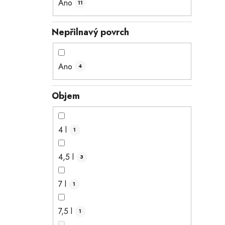
Ano
11
Nepřilnavý povrch
Ano
4
Objem
4 l
1
4,5 l
3
7 l
1
7,5 l
1