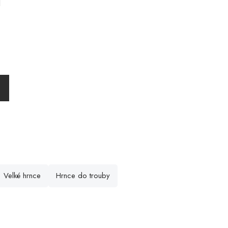
l
né
ení
u
ek.
Velké hrnce
Hrnce do trouby