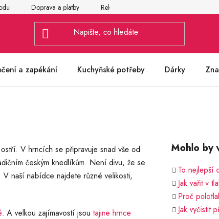
odu
Doprava a platby
Reklamace
Vrácení a výměna zbož
ečení a zapékání
Kuchyňské potřeby
Dárky
Zna
Mohlo by v
ostří. V hrncích se připravuje snad vše od
radičním českým knedlíkům. Není divu, že se
To nejlepší 
 V naší nabídce najdete různé velikosti,
Jak vařit v t
Proč polotl
Jak vyčistit
é
. A velkou zajímavostí jsou
tajine hrnce