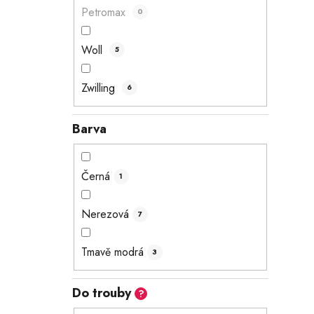
Petromax
0
Woll
5
Zwilling
6
Barva
Černá
1
Nerezová
7
Tmavě modrá
3
Do trouby
?