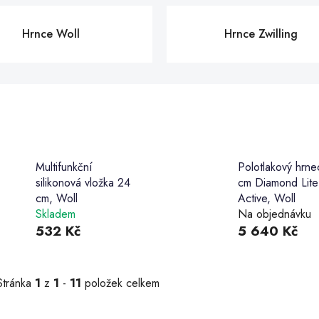
Hrnce Woll
Hrnce Zwilling
Multifunkční
Polotlakový hrne
silikonová vložka 24
cm Diamond Lite
cm, Woll
Active, Woll
Skladem
Na objednávku
532 Kč
5 640 Kč
Stránka
1
z
1
-
11
položek celkem