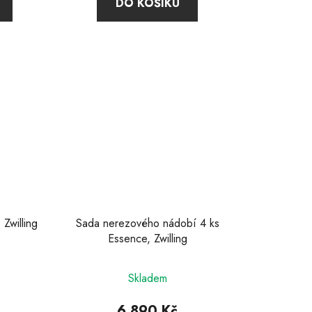
DO KOŠÍKU
z
5
ek.
hvězdiček.
Zwilling
Sada nerezového nádobí 4 ks
Essence, Zwilling
né
Skladem
ení
u
6 890 Kč