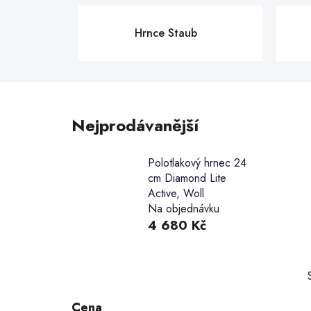
Hrnce Staub
Nejprodávanější
Polotlakový hrnec 24
cm Diamond Lite
Active, Woll
Na objednávku
4 680 Kč
P
o
s
Cena