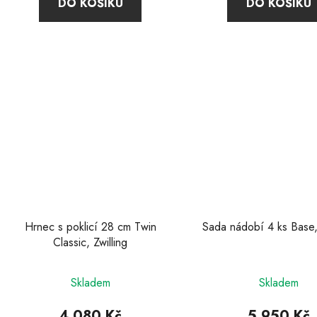
DO KOŠÍKU
DO KOŠÍKU
z
z
5
5
hvězdiček.
hvězdič
Hrnec s poklicí 28 cm Twin
Sada nádobí 4 ks Base, 
Classic, Zwilling
Průměr
Skladem
Skladem
hodnoc
produkt
4 080 Kč
5 950 Kč