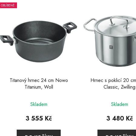
OBLÍBENÉ
V
ý
p
s
p
r
o
d
u
Titanový hrnec 24 cm Nowo
Hrnec s poklicí 20 cm
k
Titanium, Woll
Classic, Zwilling
t
Průměrné
Průměr
ů
Skladem
Skladem
hodnocení
hodnoc
produktu
produkt
3 555 Kč
3 480 Kč
je
je
4,0
3,9