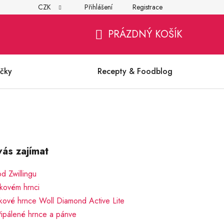
CZK
Přihlášení
Registrace
í
Všeobecné obchodní podmínky
Ochrana osobních údajů (G
PRÁZDNÝ KOŠÍK
NÁKUPNÍ
KOŠÍK
čky
Recepty & Foodblog
ás zajímat
od Zwillingu
lakovém hrnci
akové hrnce Woll Diamond Active Lite
 připálené hrnce a pánve