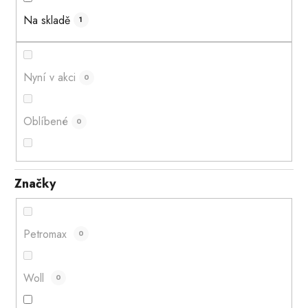
ů
Na skladě
1
Nyní v akci
0
Oblíbené
0
Značky
Petromax
0
Woll
0