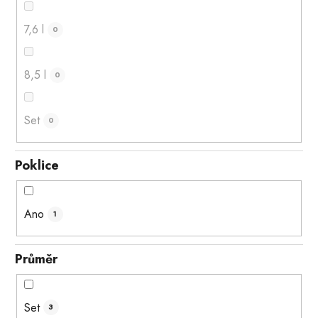
7,6 l
0
8,5 l
0
Set
0
Poklice
Ano
1
Průměr
Set
3