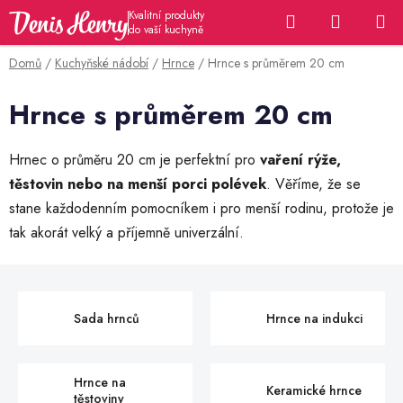
Přejít
Hledat
NÁKUP
na
KOŠÍK
obsah
Domů
/
Kuchyňské nádobí
/
Hrnce
/
Hrnce s průměrem 20 cm
Hrnce s průměrem 20 cm
Hrnec o průměru 20 cm je perfektní pro
vaření rýže,
těstovin nebo na menší porci polévek
. Věříme, že se
stane každodenním pomocníkem i pro menší rodinu, protože je
tak akorát velký a příjemně univerzální.
Sada hrnců
Hrnce na indukci
Hrnce na
Keramické hrnce
těstoviny