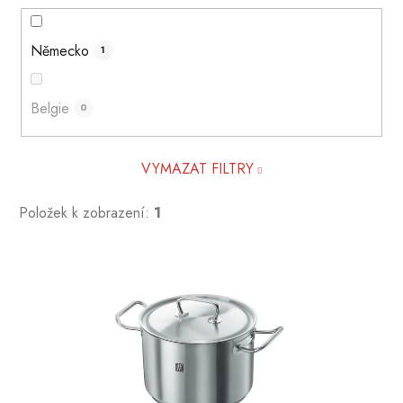
Německo
1
Belgie
0
VYMAZAT FILTRY
Položek k zobrazení:
1
V
ý
p
i
s
p