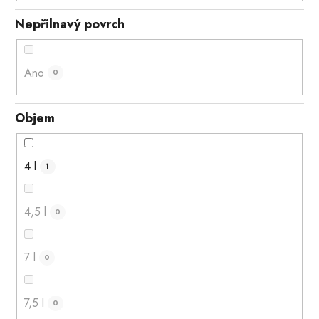
Nepřilnavý povrch
Ano
0
Objem
4 l
1
4,5 l
0
7 l
0
7,5 l
0