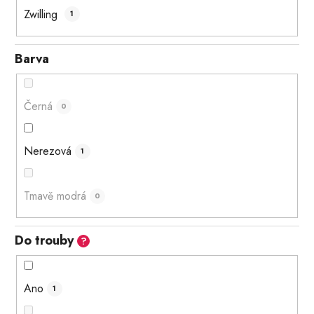
Zwilling
1
Barva
Černá
0
Nerezová
1
Tmavě modrá
0
Do trouby
?
Ano
1