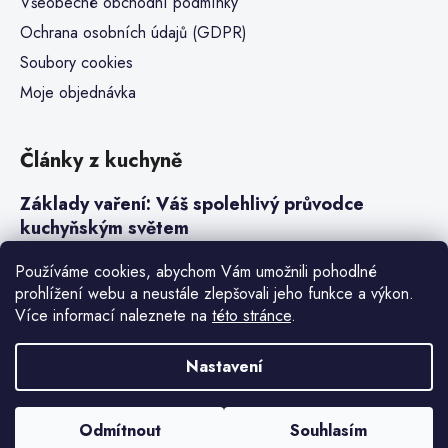
Všeobecné obchodní podmínky
Ochrana osobních údajů (GDPR)
Soubory cookies
Moje objednávka
Články z kuchyně
Základy vaření: Váš spolehlivý průvodce
kuchyňským světem
Steaky a sous-vide vaření
Používáme cookies, abychom Vám umožnili pohodlné
prohlížení webu a neustále zlepšovali jeho funkce a výkon.
Jak vařit v tlakovém hrnci neboli papiňáku
Více informací naleznete na
této stránce
.
Základy a druhy rýže pro italské risotto
Nastavení
Vytvořil Shoptet Premium
Odmítnout
Souhlasím
Copyright 2026
Denis Henry
. Všechna práva vyhrazena.
Upravit