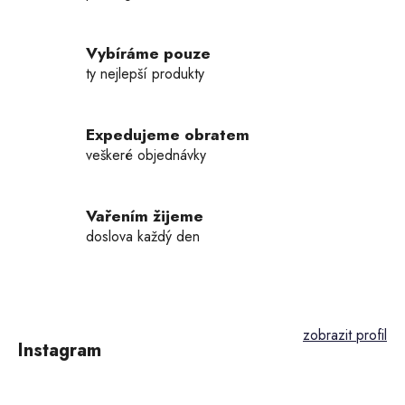
a
c
í
Vybíráme pouze
p
ty nejlepší produkty
r
v
k
Expedujeme obratem
y
veškeré objednávky
v
ý
p
Vařením žijeme
i
doslova každý den
s
u
Z
á
p
Instagram
a
t