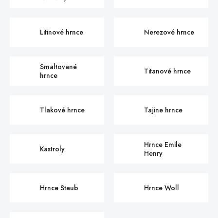
Litinové hrnce
Nerezové hrnce
Smaltované
Titanové hrnce
hrnce
Tlakové hrnce
Tajine hrnce
Hrnce Emile
Kastroly
Henry
Hrnce Staub
Hrnce Woll