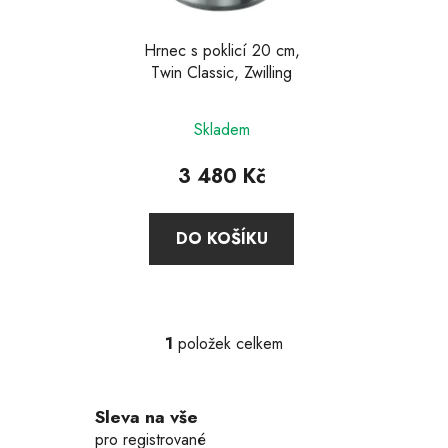
r
o
d
Hrnec s poklicí 20 cm,
Twin Classic, Zwilling
u
k
Průměrné
t
Skladem
hodnocení
ů
produktu
3 480 Kč
je
3,9
DO KOŠÍKU
z
5
hvězdiček.
1
položek celkem
O
v
l
Sleva na vše
á
d
pro registrované