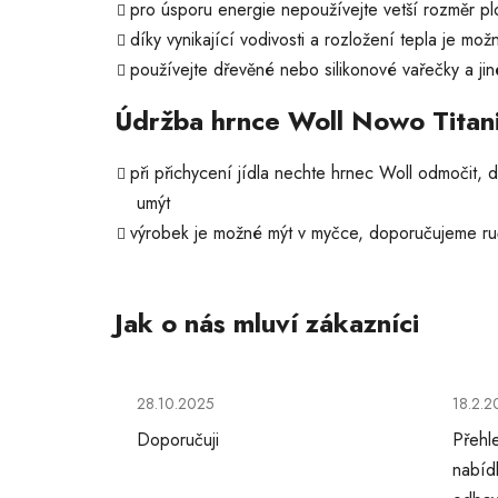
pro úsporu energie nepoužívejte vetší rozměr pl
díky vynikající vodivosti a rozložení tepla je mo
používejte dřevěné nebo silikonové vařečky a ji
Údržba hrnce Woll Nowo Titan
při přichycení jídla nechte hrnec Woll odmočit, d
umýt
výrobek je možné mýt v myčce, doporučujeme ru
Hodnocení obchodu je 5 z 5 hvězdiček.
Hodno
28.10.2025
18.2.2
Doporučuji
Přehl
nabíd