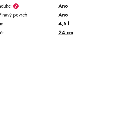
ndukci
Ano
?
ilnavý povrch
Ano
em
4,5 l
ěr
24 cm