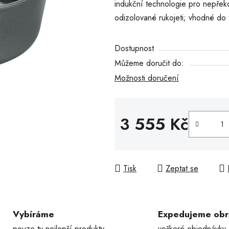
indukční technologie pro nepřeko
5
odizolované rukojeti; vhodné do 
hvězdiček.
Dostupnost
Můžeme doručit do:
Možnosti doručení
3 555 Kč
Měrná cena:
Tisk
Zeptat se
Vybíráme
Expedujeme ob
pouze ty nejlepší produkty
veškeré objednávky