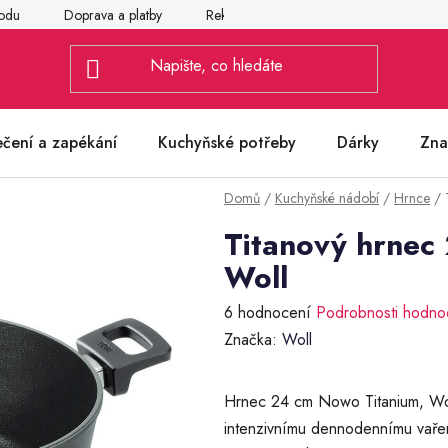
odu
Doprava a platby
Reklamace
Vrácení a výměna zbož
ečení a zapékání
Kuchyňské potřeby
Dárky
Zna
Domů
/
Kuchyňské nádobí
/
Hrnce
/
Titanový hrnec
Woll
Průměrné
6 hodnocení
Podrobnosti hodno
hodnocení
Značka:
Woll
produktu
je
Hrnec 24 cm Nowo Titanium, Woll
4,0
intenzivnímu dennodennímu vařen
z