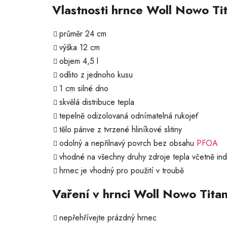
Vlastnosti hrnce Woll Nowo Ti
průměr 24 cm
výška 12 cm
objem 4,5 l
odlito z jednoho kusu
1 cm silné dno
skvělá distribuce tepla
tepelně odizolovaná odnímatelná rukojeť
tělo pánve z tvrzené hliníkové slitiny
odolný a nepřilnavý povrch bez obsahu
PFOA
vhodné na všechny druhy zdroje tepla včetně in
hrnec je vhodný pro použití v troubě
Vaření v hrnci Woll Nowo Tita
nepřehřívejte prázdný hrnec