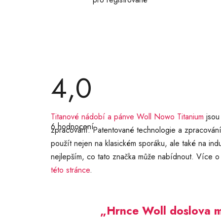
4,0
Průměrné
Titanové nádobí a pánve Woll Nowo Titanium
jsou
hodnocení
6 hodnocení
produktu
zpracování. Patentované technologie a zpracování
je
použít nejen na klasickém sporáku, ale také na ind
4,0
z
nejlepším, co tato značka může nabídnout. Více 
5
hvězdiček.
této stránce
.
„Hrnce Woll doslova mi