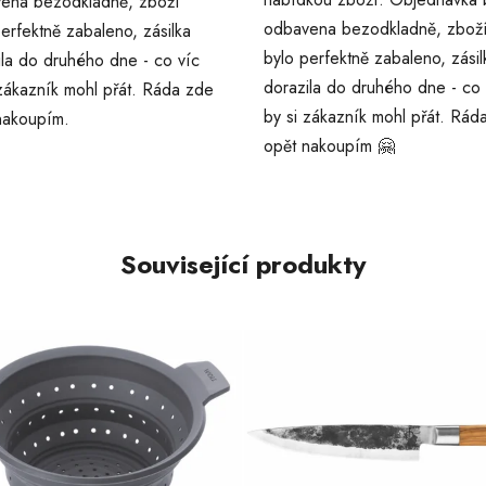
ena bezodkladně, zboží
odbavena bezodkladně, zbož
erfektně zabaleno, zásilka
bylo perfektně zabaleno, zásil
ila do druhého dne - co víc
dorazila do druhého dne - co 
 zákazník mohl přát. Ráda zde
by si zákazník mohl přát. Rád
nakoupím.
opět nakoupím 🤗
Související produkty