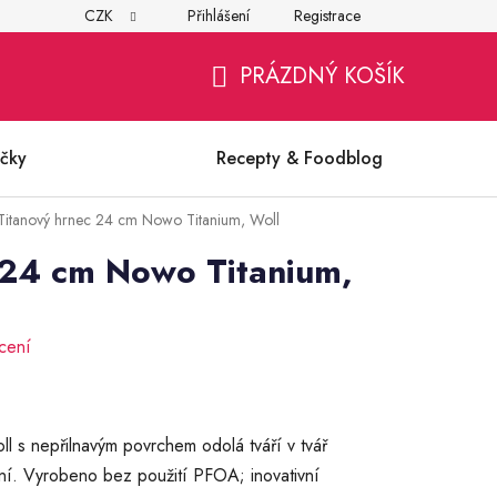
CZK
Přihlášení
Registrace
í
Všeobecné obchodní podmínky
Ochrana osobních údajů (G
PRÁZDNÝ KOŠÍK
NÁKUPNÍ
KOŠÍK
čky
Recepty & Foodblog
Titanový hrnec 24 cm Nowo Titanium, Woll
 24 cm Nowo Titanium,
cení
 s nepřilnavým povrchem odolá tváří v tvář
í. Vyrobeno bez použití PFOA; inovativní