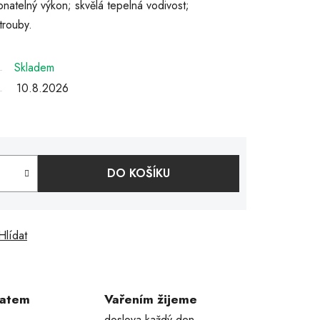
natelný výkon; skvělá tepelná vodivost;
trouby.
Skladem
10.8.2026
DO KOŠÍKU
Hlídat
ratem
Vařením žijeme
doslova každý den