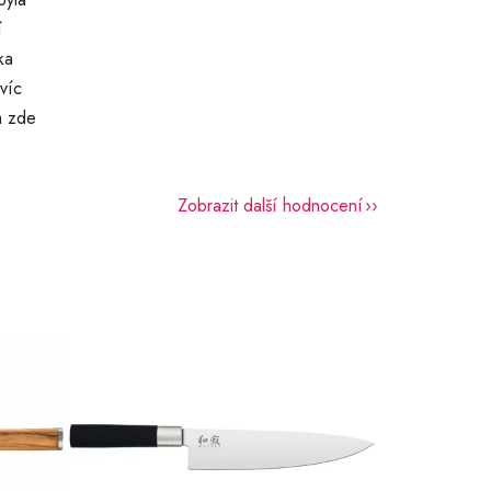
í
ka
víc
a zde
Zobrazit další hodnocení