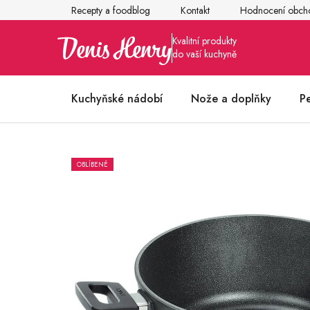
Přejít
Recepty a foodblog
Kontakt
Hodnocení obch
na
obsah
Kuchyňské nádobí
Nože a doplňky
P
Články z kuchyně
OBLÍBENÉ