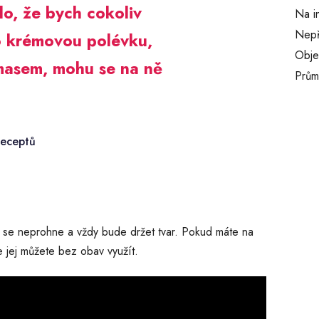
alo, že bych cokoliv
Na i
Nepř
 o krémovou polévku,
Obj
masem, mohu se na ně
Prům
receptů
o se neprohne a vždy bude držet tvar. Pokud máte na
e jej můžete bez obav využít.