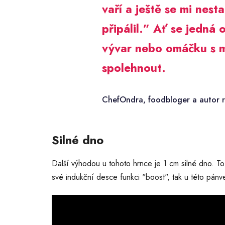
vaří a ještě se mi nest
připálil.” Ať se jedná
vývar nebo omáčku s 
spolehnout.
ChefOndra, foodbloger a autor 
Silné dno
Další výhodou u tohoto hrnce je 1 cm silné dno. T
své indukční desce funkci "boost", tak u této pánv