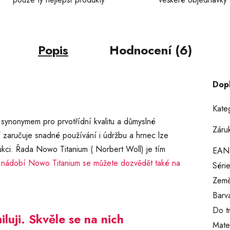
Popis
Hodnocení (6)
Dop
Kate
 synonymem pro prvotřídní kvalitu a důmyslné
Záru
 zaručuje snadné používání i údržbu a hrnec lze
ukci. Řada Nowo Titanium ( Norbert Woll) je tím
EAN
o
nádobí Nowo Titanium se můžete dozvědět také na
Séri
Země
Barv
Do t
luji. Skvěle se na nich
Mater