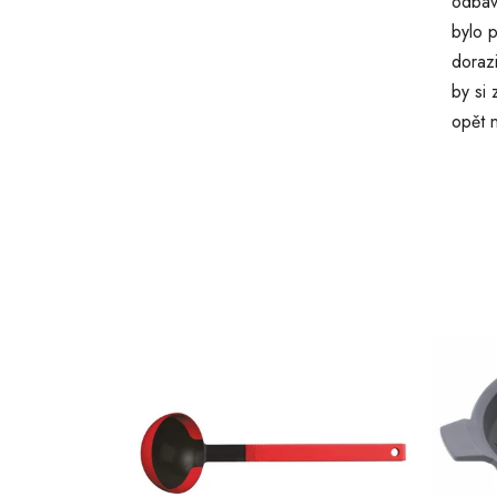
odbav
bylo p
doraz
by si
opět 