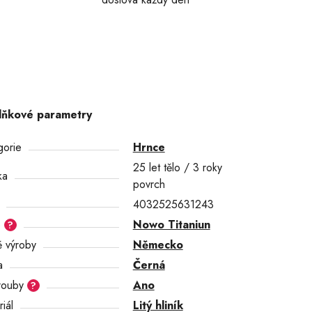
lňkové parametry
gorie
Hrnce
25 let tělo / 3 roky
ka
povrch
4032525631243
e
Nowo Titaniun
?
 výroby
Německo
a
Černá
rouby
Ano
?
iál
Litý hliník