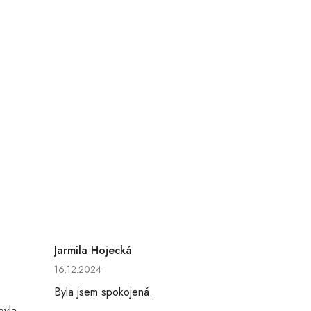
Jarmila Hojecká
hvězdiček.
Hodnocení obchodu je 5 z 5 hvězdiček.
16.12.2024
Byla jsem spokojená.
byla