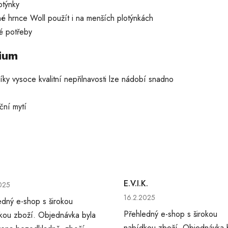
otýnky
žné hrnce Woll použít i na menších plotýnkách
né potřeby
ium
íky vysoce kvalitní nepřilnavosti lze nádobí snadno
ční mytí
cení obchodu je 5 z 5 hvězdiček.
E.V.I.K.
025
Hodnocení obchodu je 5 z 5 
16.2.2025
edný e-shop s širokou
Přehledný e-shop s širokou
kou zboží. Objednávka byla
nabídkou zboží. Objednávka 