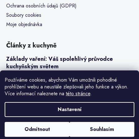
Ochrana osobních údajů (GDPR)
Soubory cookies
Moje objednávka
Články z kuchyně
Základy vaření: Váš spolehlivý průvodce
kuchyňským světem
Steaky a sous-vide vaření
Používáme cookies, abychom Vám umožnili pohodlné
prohlížení webu a neustále zlepšovali jeho funkce a výkon.
Jak vařit v tlakovém hrnci neboli papiňáku
Více informací naleznete na
této stránce
.
Základy a druhy rýže pro italské risotto
Nastavení
Vytvořil Shoptet Premium
Odmítnout
Souhlasím
Copyright 2026
Denis Henry
. Všechna práva vyhrazena.
Upravit
nastavení cookies