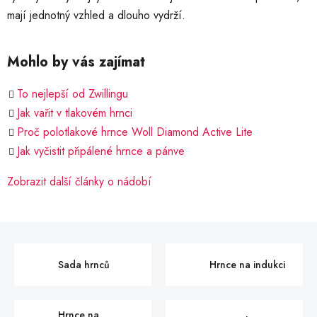
mají jednotný vzhled a dlouho vydrží.
Mohlo by vás zajímat
To nejlepší od Zwillingu
Jak vařit v tlakovém hrnci
Proč polotlakové hrnce Woll Diamond Active Lite
Jak vyčistit připálené hrnce a pánve
Zobrazit další články o nádobí
Sada hrnců
Hrnce na indukci
Hrnce na