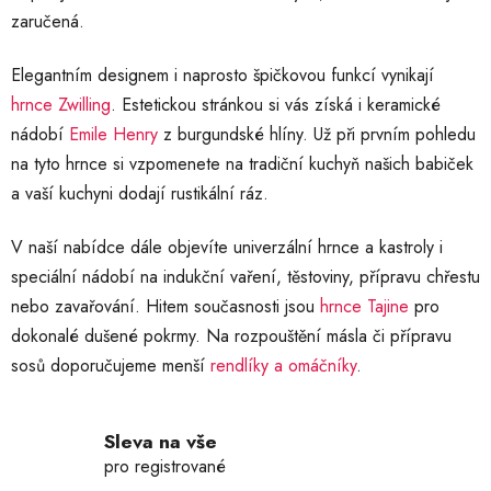
zaručená.
Elegantním designem i naprosto špičkovou funkcí vynikají
hrnce Zwilling
. Estetickou stránkou si vás získá i keramické
nádobí
Emile Henry
z burgundské hlíny. Už při prvním pohledu
na tyto hrnce si vzpomenete na tradiční kuchyň našich babiček
a vaší kuchyni dodají rustikální ráz.
V naší nabídce dále objevíte univerzální hrnce a kastroly i
speciální nádobí na indukční vaření, těstoviny, přípravu chřestu
nebo zavařování. Hitem současnosti jsou
hrnce Tajine
pro
dokonalé dušené pokrmy. Na rozpouštění másla či přípravu
sosů doporučujeme menší
rendlíky a omáčníky
.
Sleva na vše
pro registrované