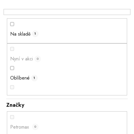
u
k
t
ů
Na skladě
1
Nyní v akci
0
Oblíbené
1
Značky
Petromax
0