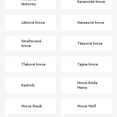
Keramické hrnce
těstoviny
Litinové hrnce
Nerezové hrnce
Smaltované
Titanové hrnce
hrnce
Tlakové hrnce
Tajine hrnce
Hrnce Emile
Kastroly
Henry
Hrnce Staub
Hrnce Woll