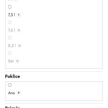
7,5 l
1
7,6 l
0
8,5 l
0
Set
0
Poklice
Ano
3