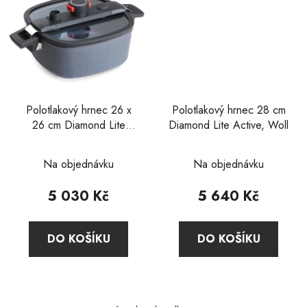
Polotlakový hrnec 26 x
Polotlakový hrnec 28 cm
26 cm Diamond Lite
Diamond Lite Active, Woll
Active, Woll
Průměrné
Na objednávku
Na objednávku
hodnocení
produktu
5 030 Kč
5 640 Kč
je
2,0
DO KOŠÍKU
DO KOŠÍKU
z
5
hvězdiček.