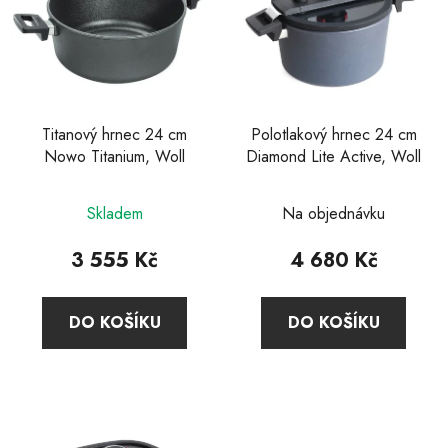
i
s
p
r
o
d
Titanový hrnec 24 cm
Polotlakový hrnec 24 cm
Nowo Titanium, Woll
Diamond Lite Active, Woll
u
k
Průměrné
Průměrné
t
Skladem
Na objednávku
hodnocení
hodnocení
ů
produktu
produktu
3 555 Kč
4 680 Kč
je
je
4,0
5,0
DO KOŠÍKU
DO KOŠÍKU
z
z
5
5
hvězdiček.
hvězdiček.