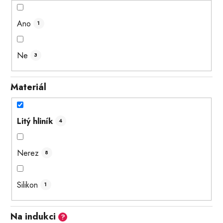
Ano
1
Ne
3
Materiál
Litý hliník
4
Nerez
8
Silikon
1
Na indukci
?