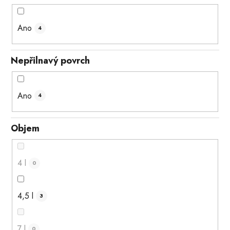
Ano
4
Nepřilnavý povrch
Ano
4
Objem
4 l
0
4,5 l
3
7 l
0