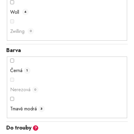
Woll
4
Zwilling
0
Barva
Černá
1
Nerezová
0
Tmavě modrá
3
Do trouby
?