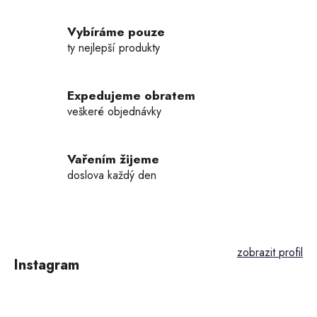
Vybíráme pouze
ty nejlepší produkty
Expedujeme obratem
veškeré objednávky
Vařením žijeme
doslova každý den
Z
á
p
Instagram
a
t
í