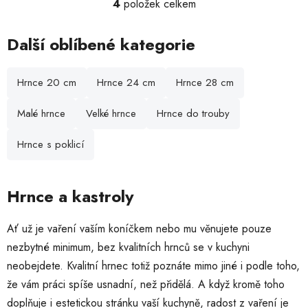
4
položek celkem
O
v
l
Další oblíbené kategorie
á
d
Hrnce 20 cm
Hrnce 24 cm
Hrnce 28 cm
a
c
Malé hrnce
Velké hrnce
Hrnce do trouby
í
p
r
Hrnce s poklicí
v
k
y
Hrnce a kastroly
v
ý
Ať už je vaření vaším koníčkem nebo mu věnujete pouze
p
nezbytné minimum, bez kvalitních hrnců se v kuchyni
i
s
neobejdete. Kvalitní hrnec totiž poznáte mimo jiné i podle toho,
u
že vám práci spíše usnadní, než přidělá. A když kromě toho
doplňuje i estetickou stránku vaší kuchyně, radost z vaření je