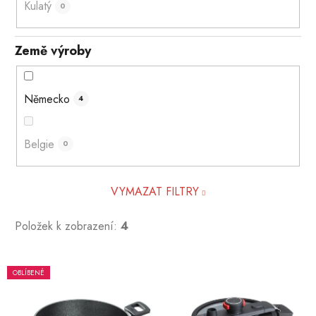
Kulatý
0
Země výroby
Německo
4
Belgie
0
VYMAZAT FILTRY
Položek k zobrazení:
4
V
OBLÍBENÉ
ý
p