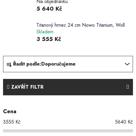
Na objednávku
5 640 Kč
Titanový hrnec 24 cm Nowo Titanium, Woll
Skladem
3 555 Kč
Ř
Řadit podle:
Doporučujeme
a
z
e
ZAVŘÍT FILTR
n
í
p
Cena
r
o
3555
Kč
5640
Kč
d