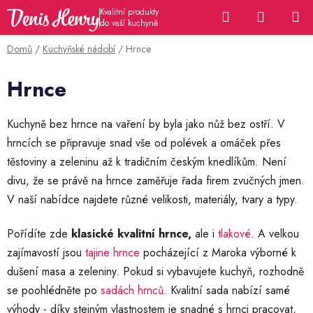
Přejít
Hledat
NÁKUP
na
KOŠÍK
obsah
Domů
/
Kuchyňské nádobí
/
Hrnce
Hrnce
Kuchyně bez hrnce na vaření by byla jako nůž bez ostří. V
hrncích se připravuje snad vše od polévek a omáček přes
těstoviny a zeleninu až k tradičním českým knedlíkům. Není
divu, že se právě na hrnce zaměřuje řada firem zvučných jmen.
V naší nabídce najdete různé velikosti, materiály, tvary a typy.
Pořídíte zde
klasické kvalitní hrnce,
ale i
tlakové
. A velkou
zajímavostí jsou
tajine hrnce
pocházející z Maroka výborné k
dušení masa a zeleniny. Pokud si vybavujete kuchyň, rozhodně
se poohlédněte po
sadách hrnců
. Kvalitní sada nabízí samé
výhody - díky stejným vlastnostem je snadné s hrnci pracovat,