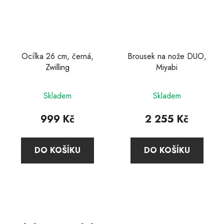
Ocílka 26 cm, černá,
Brousek na nože DUO,
Zwilling
Miyabi
Průměrné
Průměrné
Skladem
Skladem
hodnocení
hodnocení
produktu
produktu
999 Kč
2 255 Kč
je
je
5,0
3,5
DO KOŠÍKU
DO KOŠÍKU
z
z
5
5
hvězdiček.
hvězdiček.