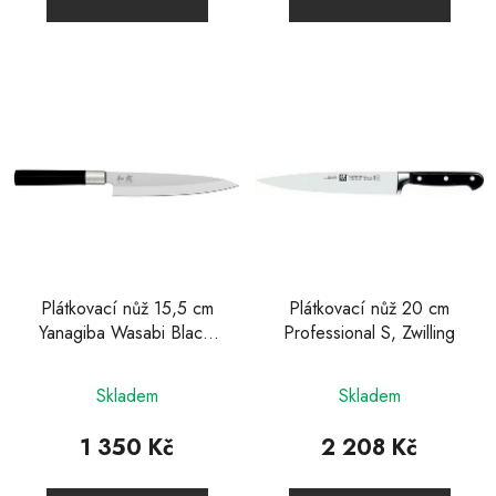
z
z
5
5
hvězdiček.
hvězdiček.
Plátkovací nůž 15,5 cm
Plátkovací nůž 20 cm
Yanagiba Wasabi Black,
Professional S, Zwilling
Kai
Průměrné
Průměrné
Skladem
Skladem
hodnocení
hodnocení
produktu
produktu
1 350 Kč
2 208 Kč
je
je