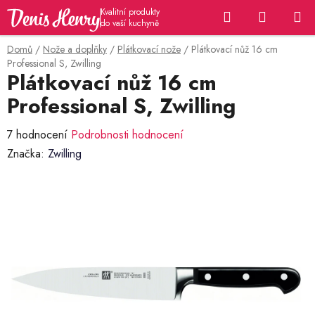
Přejít
Hledat
NÁKUP
na
KOŠÍK
obsah
Domů
/
Nože a doplňky
/
Plátkovací nože
/
Plátkovací nůž 16 cm
Professional S, Zwilling
Plátkovací nůž 16 cm
Professional S, Zwilling
Průměrné
7 hodnocení
Podrobnosti hodnocení
hodnocení
Značka:
Zwilling
produktu
je
5,0
z
5
hvězdiček.