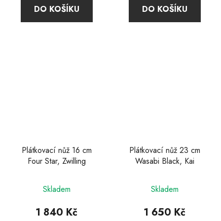
4,8
5,0
DO KOŠÍKU
DO KOŠÍKU
z
z
5
5
hvězdiček.
hvězdiček.
Plátkovací nůž 16 cm
Plátkovací nůž 23 cm
Four Star, Zwilling
Wasabi Black, Kai
Průměrné
Skladem
Skladem
hodnocení
produktu
1 840 Kč
1 650 Kč
je