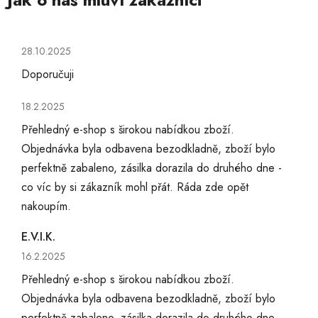
Hodnocení obchodu je 5 z 5 hvězdiček.
28.10.2025
Doporučuji
Hodnocení obchodu je 5 z 5 hvězdiček.
18.2.2025
Přehledný e-shop s širokou nabídkou zboží.
Objednávka byla odbavena bezodkladně, zboží bylo
perfektně zabaleno, zásilka dorazila do druhého dne -
co víc by si zákazník mohl přát. Ráda zde opět
nakoupím.
E.V.I.K.
Hodnocení obchodu je 5 z 5 hvězdiček.
16.2.2025
Přehledný e-shop s širokou nabídkou zboží.
Objednávka byla odbavena bezodkladně, zboží bylo
perfektně zabaleno, zásilka dorazila do druhého dne -