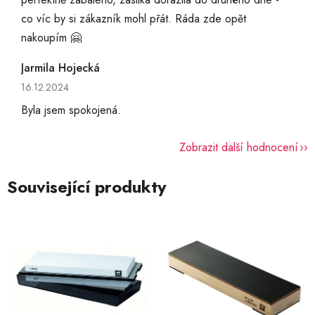
co víc by si zákazník mohl přát. Ráda zde opět
nakoupím 🤗
Jarmila Hojecká
Hodnocení obchodu je 5 z 5 hvězdiček.
16.12.2024
Byla jsem spokojená.
Zobrazit další hodnocení
Související produkty