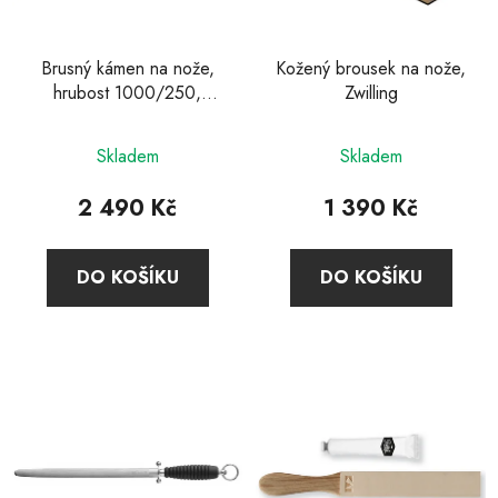
Brusný kámen na nože,
Kožený brousek na nože,
hrubost 1000/250,
Zwilling
Zwilling
Průměrné
Skladem
Skladem
hodnocení
produktu
2 490 Kč
1 390 Kč
je
4,9
DO KOŠÍKU
DO KOŠÍKU
z
5
hvězdiček.