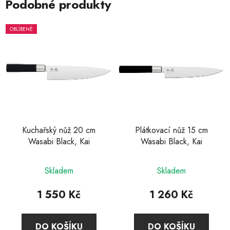
Podobné produkty
OBLÍBENÉ
Kuchařský nůž 20 cm
Plátkovací nůž 15 cm
Wasabi Black, Kai
Wasabi Black, Kai
Průměrné
Průměrné
Skladem
Skladem
hodnocení
hodnocení
produktu
produktu
1 550 Kč
1 260 Kč
je
je
4,7
5,0
DO KOŠÍKU
DO KOŠÍKU