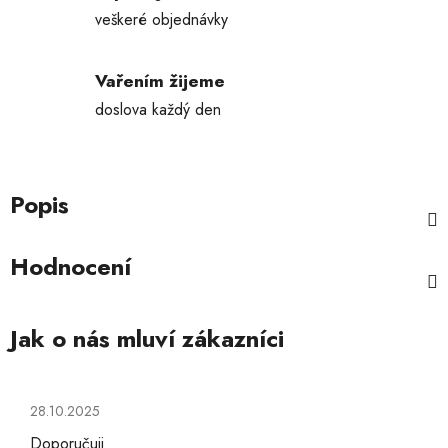
veškeré objednávky
Vařením žijeme
doslova každý den
Popis
Hodnocení
Hodnocení obchodu je 5 z 5 hvězdiček.
28.10.2025
Doporučuji