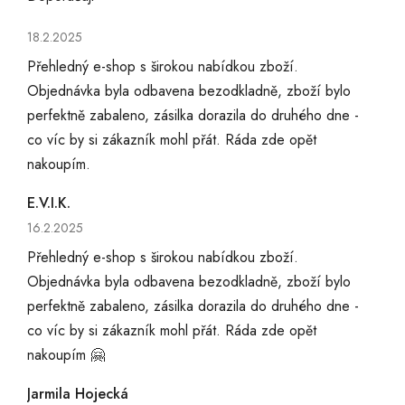
Hodnocení obchodu je 5 z 5 hvězdiček.
18.2.2025
Přehledný e-shop s širokou nabídkou zboží.
Objednávka byla odbavena bezodkladně, zboží bylo
perfektně zabaleno, zásilka dorazila do druhého dne -
co víc by si zákazník mohl přát. Ráda zde opět
nakoupím.
E.V.I.K.
Hodnocení obchodu je 5 z 5 hvězdiček.
16.2.2025
Přehledný e-shop s širokou nabídkou zboží.
Objednávka byla odbavena bezodkladně, zboží bylo
perfektně zabaleno, zásilka dorazila do druhého dne -
co víc by si zákazník mohl přát. Ráda zde opět
nakoupím 🤗
Jarmila Hojecká