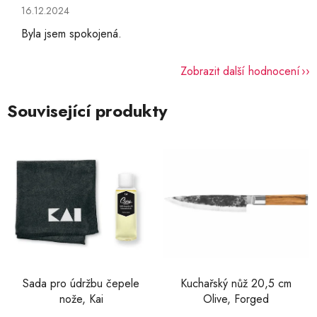
Hodnocení obchodu je 5 z 5 hvězdiček.
16.12.2024
Byla jsem spokojená.
Zobrazit další hodnocení
Související produkty
Sada pro údržbu čepele
Kuchařský nůž 20,5 cm
nože, Kai
Olive, Forged