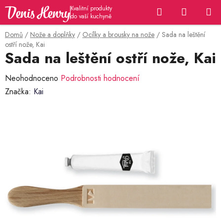
Přejít
Hledat
NÁKUP
na
KOŠÍK
obsah
Domů
/
Nože a doplňky
/
Ocílky a brousky na nože
/
Sada na leštění
ostří nože, Kai
Sada na leštění ostří nože, Kai
Průměrné
Neohodnoceno
Podrobnosti hodnocení
hodnocení
Značka:
Kai
produktu
je
0,0
z
5
hvězdiček.