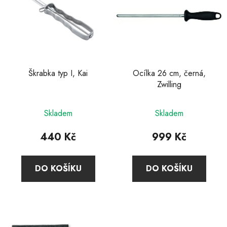
Škrabka typ I, Kai
Ocílka 26 cm, černá,
Zwilling
Průměrné
Průměrné
Skladem
Skladem
hodnocení
hodnocení
produktu
produktu
440 Kč
999 Kč
je
je
4,5
5,0
DO KOŠÍKU
DO KOŠÍKU
z
z
5
5
hvězdiček.
hvězdiček.