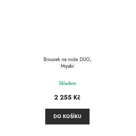
Brousek na nože DUO,
Miyabi
Průměrné
Skladem
hodnocení
produktu
2 255 Kč
je
3,5
DO KOŠÍKU
z
5
hvězdiček.