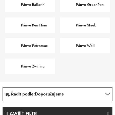
Pánve Ballarini
Pánve GreenPan
Pánve Ken Hom
Pánve Staub
Pánve Petromax
Pánve Woll
Pánve Zwilling
Ř
Řadit podle:
Doporučujeme
a
z
e
ZAVŘÍT FILTR