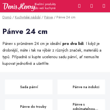
Přejít
Hledat
NÁKUP
na
KOŠÍK
obsah
Domů
/
Kuchyňské nádobí
/
Pánve
/
Pánve 24 cm
Pánve 24 cm
Pánev s průměrem 24 cm je ideální
pro dva lidi
. I když je
drobnější, máte i tak na výběr z různých značek, materiálů a
typů. Případně si kupte ucelenou sadu pánví, ať nemusíte
kupovat jednotlivě a ušetříte.
Sada pánví
Pánve na indukci
Pánve s
Pánve do trouby
odnímatelnou