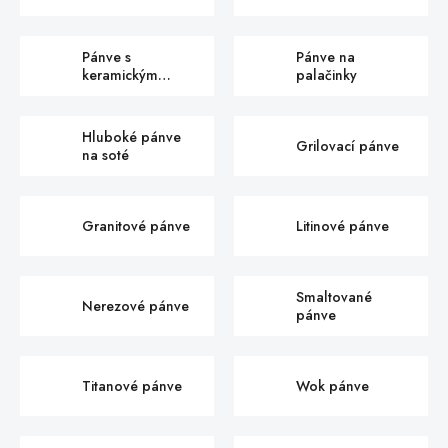
rukojetí
Pánve s
Pánve na
keramickým
palačinky
povrchem
Hluboké pánve
Grilovací pánve
na soté
Granitové pánve
Litinové pánve
Smaltované
Nerezové pánve
pánve
Titanové pánve
Wok pánve