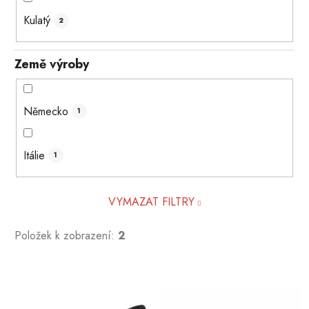
Kulatý
2
Země výroby
Německo
1
Itálie
1
VYMAZAT FILTRY
Položek k zobrazení:
2
V
ý