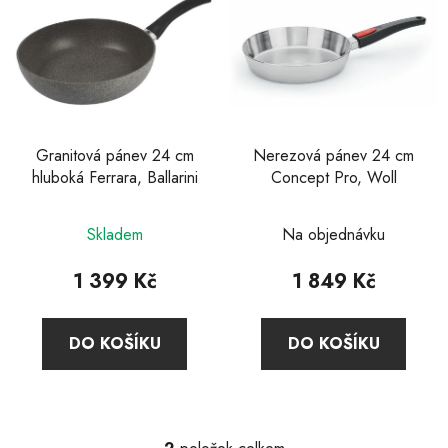
p
i
s
p
r
o
d
Granitová pánev 24 cm
Nerezová pánev 24 cm
hluboká Ferrara, Ballarini
Concept Pro, Woll
u
k
Průměrné
t
Skladem
Na objednávku
hodnocení
ů
produktu
1 399 Kč
1 849 Kč
je
5,0
DO KOŠÍKU
DO KOŠÍKU
z
5
hvězdiček.