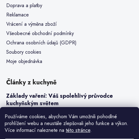
Doprava a platby
Reklamace
Vrácení a výměna zboží
Všeobecné obchodní podmínky
Ochrana osobních údajů (GDPR)
Soubory cookies
Moje objednávka
Články z kuchyně
Základy vaření: Váš spolehlivý průvodce
kuchyňským světem
Steaky a sous-vide vaření
Používáme cookies, abychom Vám umožnili pohodlné
prohlížení webu a neustále zlepšovali jeho funkce a výkon.
Jak vařit v tlakovém hrnci neboli papiňáku
Více informací naleznete na
této stránce
.
Základy a druhy rýže pro italské risotto