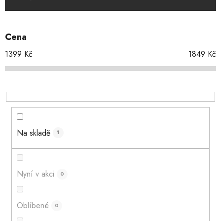
n
í
p
Cena
r
o
1399
Kč
1849
Kč
d
u
k
t
ů
Na skladě
1
Nyní v akci
0
Oblíbené
0