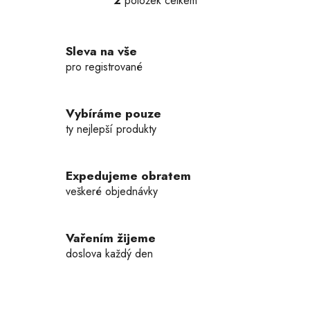
2
položek celkem
O
v
l
Sleva na vše
á
d
pro registrované
a
c
í
Vybíráme pouze
p
ty nejlepší produkty
r
v
k
Expedujeme obratem
y
veškeré objednávky
v
ý
p
Vařením žijeme
i
doslova každý den
s
u
Z