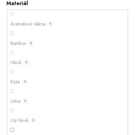
Materiál
Aramidová vlákna
0
Bambus
0
Hliník
0
Kůže
0
Litina
0
Litý hliník
0