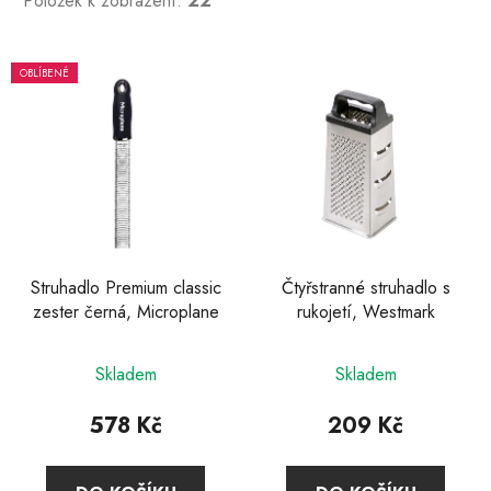
Položek k zobrazení:
22
V
OBLÍBENÉ
ý
p
i
s
p
r
o
d
Struhadlo Premium classic
Čtyřstranné struhadlo s
zester černá, Microplane
rukojetí, Westmark
u
k
Průměrné
t
Skladem
Skladem
hodnocení
ů
produktu
578 Kč
209 Kč
je
4,9