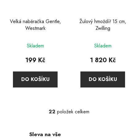
Velká naběračka Gentle,
Žulový hmoždíř 15 cm,
Westmark
Zwilling
Skladem
Skladem
199 Kč
1 820 Kč
DO KOŠÍKU
DO KOŠÍKU
22
položek celkem
O
v
l
Sleva na vše
á