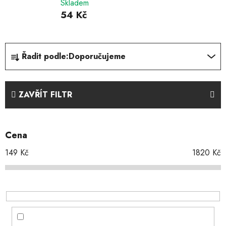
Skladem
54 Kč
Ř
Řadit podle:
Doporučujeme
a
z
e
ZAVŘÍT FILTR
n
í
p
Cena
r
o
149
Kč
1820
Kč
d
u
k
t
ů