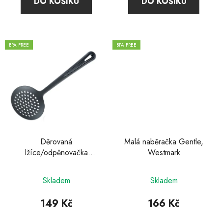
DO KOŠÍKU
DO KOŠÍKU
z
5
hvězdiček.
BPA FREE
BPA FREE
Děrovaná
Malá naběračka Gentle,
lžíce/odpěnovačka
Westmark
Gentle, Westmark
Skladem
Skladem
149 Kč
166 Kč