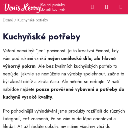
Přejít
Hledat
NÁKUP
na
KOŠÍK
obsah
Domů
/
Kuchyňské potřeby
Kuchyňské potřeby
Vaření nemá být "jen" povinnost. Je to kreativní činnost, kdy
vám pod rukami vzniká
nejen umělecké dílo, ale hlavně
výborný pokrm
. Ale bez kvalitních kuchyňských potřeb to
nepůjde. Jakmile se nemůžete na výrobky spolehnout, začne to
být akorát obtíž a ztráta času. Ale ničeho se nebojte. V naší
nabídce najdete
pouze prověřené
vybavení a potřeby do
kuchyně vysoké kvality
.
Pro pohodlnější vyhledávání jsme produkty roztřídili do různých
kategorií, což znamená, že se vám bude lépe orientovat a
hledat. Ať už hledáte cokoliv, my máme všechny
věci do