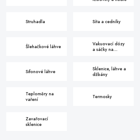
Struhadla
Síta a cedníky
Vakuovací dózy
Šlehačkové láhve
a sáčky na
potraviny
Sklenice, láhve a
Sifonové láhve
džbány
Teploměry na
Termosky
vaření
Zavařovací
sklenice