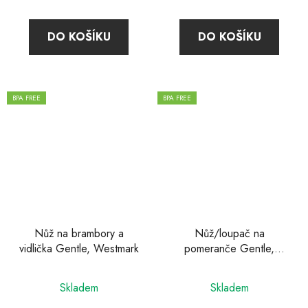
DO KOŠÍKU
DO KOŠÍKU
BPA FREE
BPA FREE
Nůž na brambory a
Nůž/loupač na
vidlička Gentle, Westmark
pomeranče Gentle,
Westmark
Skladem
Skladem