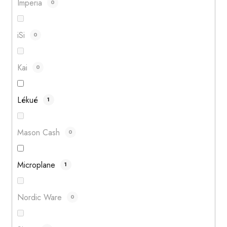
Imperia
0
iSi
0
Kai
0
Lékué
1
Mason Cash
0
Microplane
1
Nordic Ware
0