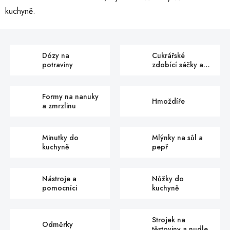
kuchyně.
Dózy na
Cukrářské
potraviny
zdobící sáčky a
pytlíky
Formy na nanuky
Hmoždíře
a zmrzlinu
Minutky do
Mlýnky na sůl a
kuchyně
pepř
Nástroje a
Nůžky do
pomocníci
kuchyně
Strojek na
Odměrky
těstoviny a nudle