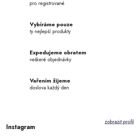
d
pro registrované
a
c
í
Vybíráme pouze
p
ty nejlepší produkty
r
v
k
Expedujeme obratem
y
veškeré objednávky
v
ý
p
Vařením žijeme
i
doslova každý den
s
u
Z
á
p
Instagram
a