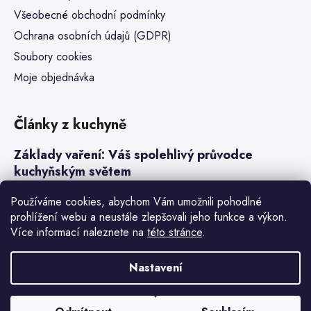
Všeobecné obchodní podmínky
Ochrana osobních údajů (GDPR)
Soubory cookies
Moje objednávka
Články z kuchyně
Základy vaření: Váš spolehlivý průvodce
kuchyňským světem
Steaky a sous-vide vaření
Používáme cookies, abychom Vám umožnili pohodlné
prohlížení webu a neustále zlepšovali jeho funkce a výkon.
Jak vařit v tlakovém hrnci neboli papiňáku
Více informací naleznete na
této stránce
.
Základy a druhy rýže pro italské risotto
Nastavení
Vytvořil Shoptet Premium