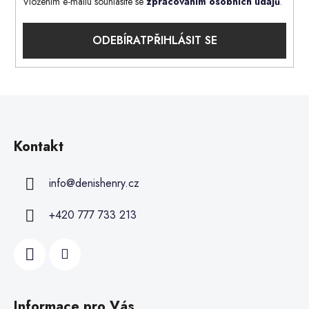
Vložením e-mailu souhlasíte se
zpracováním osobních údajů
.
PŘIHLÁSIT SE
Kontakt
info
@
denishenry.cz
+420 777 733 213
Informace pro Vás