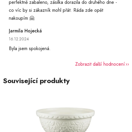
perfektně zabaleno, zásilka dorazila do druhého dne -
co víc by si zákazník mohl přát. Ráda zde opět
nakoupím 🤗
Jarmila Hojecká
Hodnocení obchodu je 5 z 5 hvězdiček.
16.12.2024
Byla jsem spokojená.
Zobrazit další hodnocení
Související produkty