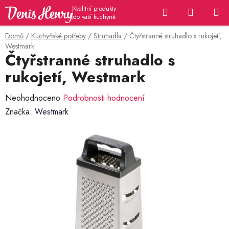
Přejít
Hledat
NÁKUP
na
KOŠÍK
obsah
Domů
/
Kuchyňské potřeby
/
Struhadla
/
Čtyřstranné struhadlo s rukojetí,
Westmark
Čtyřstranné struhadlo s
rukojetí, Westmark
Průměrné
Neohodnoceno
Podrobnosti hodnocení
hodnocení
Značka:
Westmark
produktu
je
0,0
z
5
hvězdiček.