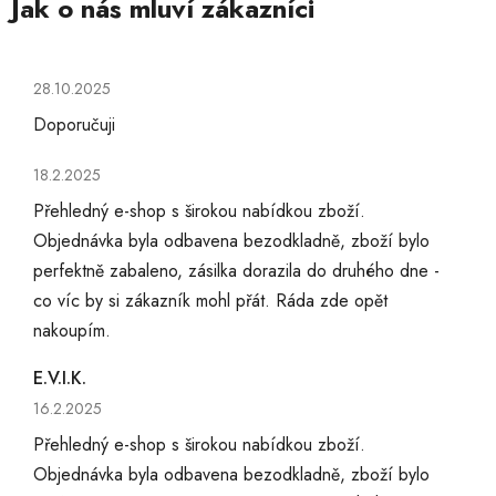
Hodnocení obchodu je 5 z 5 hvězdiček.
28.10.2025
Doporučuji
Hodnocení obchodu je 5 z 5 hvězdiček.
18.2.2025
Přehledný e-shop s širokou nabídkou zboží.
Objednávka byla odbavena bezodkladně, zboží bylo
perfektně zabaleno, zásilka dorazila do druhého dne -
co víc by si zákazník mohl přát. Ráda zde opět
nakoupím.
E.V.I.K.
Hodnocení obchodu je 5 z 5 hvězdiček.
16.2.2025
Přehledný e-shop s širokou nabídkou zboží.
Objednávka byla odbavena bezodkladně, zboží bylo