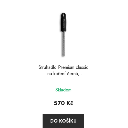
hvězdiček.
hvězdiček.
Struhadlo Premium classic
na koření černá,
Microplane
Průměrné
Skladem
hodnocení
produktu
570 Kč
je
4,7
DO KOŠÍKU
z