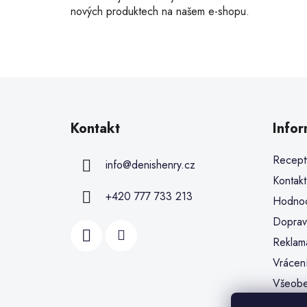
nových produktech na našem e-shopu.
Kontakt
Info
Recept
info
@
denishenry.cz
Kontakt
+420 777 733 213
Hodnoc
Doprav
Reklam
Vrácen
Všeobe
Ochran