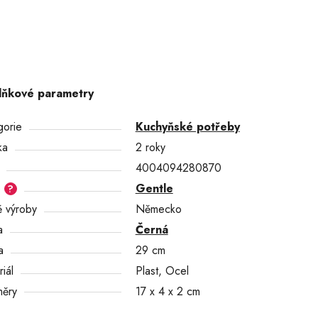
lňkové parametry
gorie
Kuchyňské potřeby
ka
2 roky
4004094280870
e
Gentle
?
 výroby
Německo
a
Černá
a
29 cm
iál
Plast, Ocel
ěry
17 x 4 x 2 cm