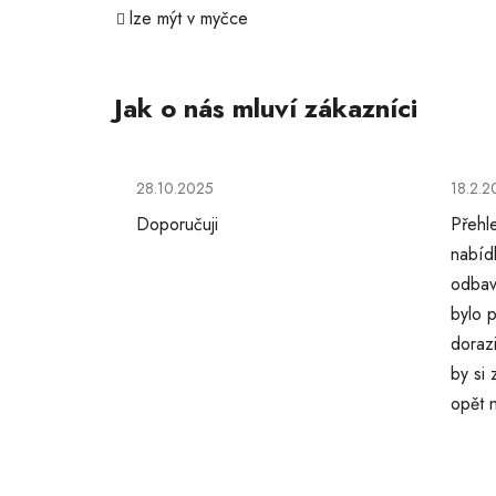
lze mýt v myčce
Hodnocení obchodu je 5 z 5 hvězdiček.
Hodno
28.10.2025
18.2.2
Doporučuji
Přehl
nabíd
odbav
bylo p
doraz
by si
opět 