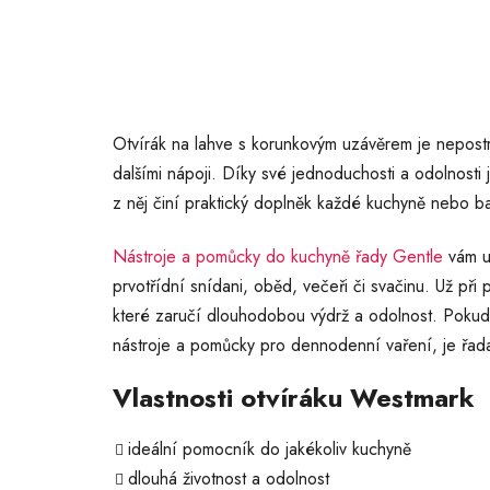
Otvírák na lahve s korunkovým uzávěrem je nepostr
dalšími nápoji. Díky své jednoduchosti a odolnosti
z něj činí praktický doplněk každé kuchyně nebo b
Nástroje a pomůcky do kuchyně řady Gentle
vám uš
prvotřídní snídani, oběd, večeři či svačinu. Už při
které zaručí dlouhodobou výdrž a odolnost. Pokud
nástroje a pomůcky pro dennodenní vaření, je řad
Vlastnosti otvíráku Westmark
ideální pomocník do jakékoliv kuchyně
dlouhá životnost a odolnost