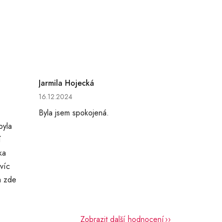
Jarmila Hojecká
hvězdiček.
Hodnocení obchodu je 5 z 5 hvězdiček.
16.12.2024
Byla jsem spokojená.
byla
í
ka
víc
a zde
Zobrazit další hodnocení