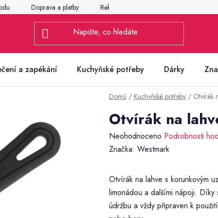
odu
Doprava a platby
Reklamace
Vrácení a výměna zbož
ečení a zapékání
Kuchyňské potřeby
Dárky
Zna
Domů
/
Kuchyňské potřeby
/
Otvírák 
Otvírák na lah
Průměrné
Neohodnoceno
Podrobnosti ho
hodnocení
Značka:
Westmark
produktu
je
Otvírák na lahve s korunkovým uz
0,0
limonádou a dalšími nápoji. Díky
z
údržbu a vždy připraven k použití
5