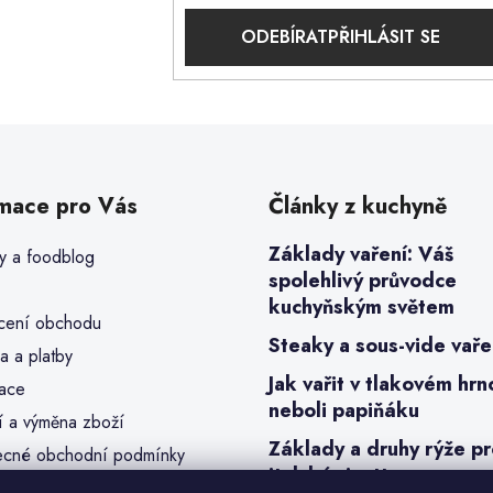
PŘIHLÁSIT SE
rmace pro Vás
Články z kuchyně
Základy vaření: Váš
y a foodblog
spolehlivý průvodce
kuchyňským světem
ení obchodu
Steaky a sous-vide vaře
a a platby
Jak vařit v tlakovém hrn
ace
neboli papiňáku
í a výměna zboží
Základy a druhy rýže p
cné obchodní podmínky
italské risotto
a osobních údajů (GDPR)