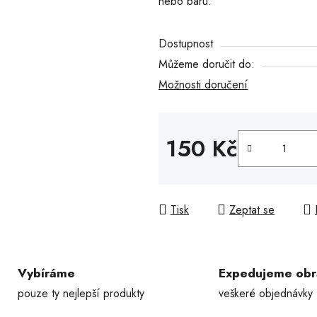
nebo baru.
hvězdiček.
Dostupnost
Můžeme doručit do:
Možnosti doručení
150 Kč
Měrná cena:
Tisk
Zeptat se
Vybíráme
Expedujeme ob
pouze ty nejlepší produkty
veškeré objednávky