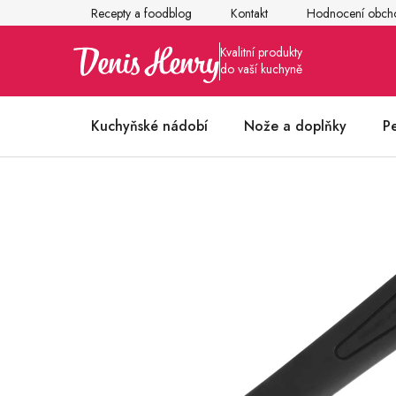
Přejít
Recepty a foodblog
Kontakt
Hodnocení obch
na
obsah
Kuchyňské nádobí
Nože a doplňky
P
Články z kuchyně