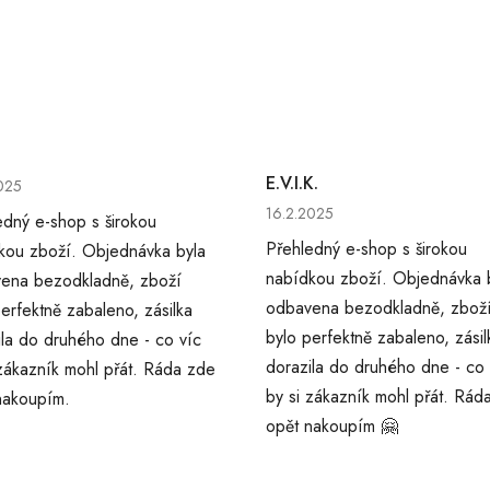
cení obchodu je 5 z 5 hvězdiček.
E.V.I.K.
025
Hodnocení obchodu je 5 z 5 
16.2.2025
edný e-shop s širokou
Přehledný e-shop s širokou
kou zboží. Objednávka byla
nabídkou zboží. Objednávka 
ena bezodkladně, zboží
odbavena bezodkladně, zbož
erfektně zabaleno, zásilka
bylo perfektně zabaleno, zásil
ila do druhého dne - co víc
dorazila do druhého dne - co 
 zákazník mohl přát. Ráda zde
by si zákazník mohl přát. Rád
nakoupím.
opět nakoupím 🤗