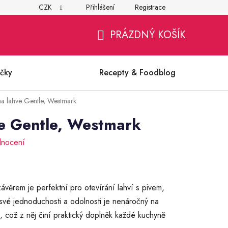
CZK
Přihlášení
Registrace
í
Všeobecné obchodní podmínky
Ochrana osobních údajů (G
PRÁZDNÝ KOŠÍK
NÁKUPNÍ
KOŠÍK
čky
Recepty & Foodblog
na lahve Gentle, Westmark
ve Gentle, Westmark
dnocení
ávěrem je perfektní pro otevírání lahví s pivem,
 své jednoduchosti a odolnosti je nenáročný na
, což z něj činí praktický doplněk každé kuchyně