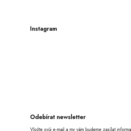
Z
á
p
Instagram
a
t
í
Odebírat newsletter
Vložte svůj e-mail a my vám budeme zasílat inform