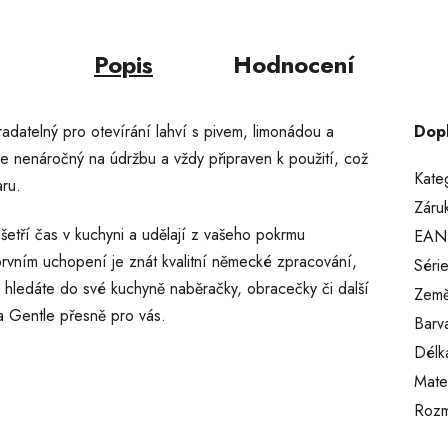
Popis
Hodnocení
adatelný pro otevírání lahví s pivem, limonádou a
Dop
 je nenáročný na údržbu a vždy připraven k použití, což
Kate
aru.
Záru
etří čas v kuchyni a udělají z vašeho pokrmu
EAN
 prvním uchopení je znát kvalitní německé zpracování,
Séri
 hledáte do své kuchyně naběračky, obracečky či další
Země
a Gentle přesně pro vás.
Barv
Délk
Mater
Rozm