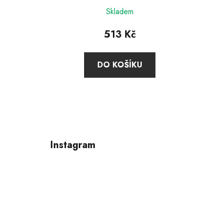
Skladem
513 Kč
DO KOŠÍKU
Z
á
p
Instagram
a
t
í