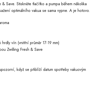
h & Save. Stiskněte tlačítko a pumpa během několika
ažení optimálního vakua se sama vypne. A je hotovo.
 aroma
 hrdly vín (vnitřní průměr 17-19 mm)
pou Zwilling Fresh & Save
s upozorní, když se přiblíží datum spotřeby vakuovým