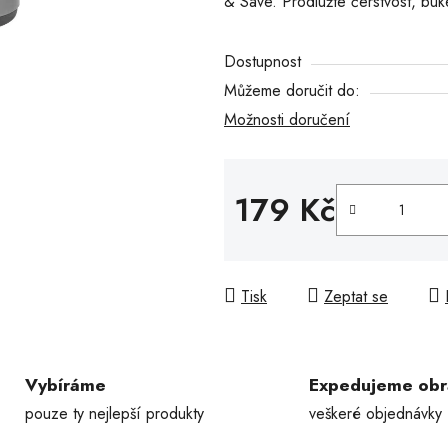
& Save. Prodlužte čerstvost, buk
z
5
Dostupnost
hvězdiček.
Můžeme doručit do:
Možnosti doručení
179 Kč
Měrná cena:
Tisk
Zeptat se
Vybíráme
Expedujeme ob
pouze ty nejlepší produkty
veškeré objednávky