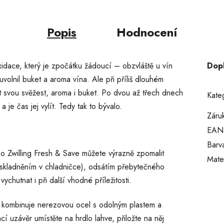
Popis
Hodnocení
idace, který je zpočátku žádoucí – obzvláště u vín
Dop
olnil buket a aroma vína. Ale při příliš dlouhém
 svou svěžest, aroma i buket. Po dvou až třech dnech
Kate
 je čas jej vylít. Tedy tak to bývalo.
Záru
EAN
Barv
o Zwilling Fresh & Save můžete výrazně zpomalit
Mater
skladněním v chladničce), odsátím přebytečného
chutnat i při další vhodné příležitosti.
 kombinuje nerezovou ocel s odolným plastem a
í uzávěr umístěte na hrdlo lahve, přiložte na něj