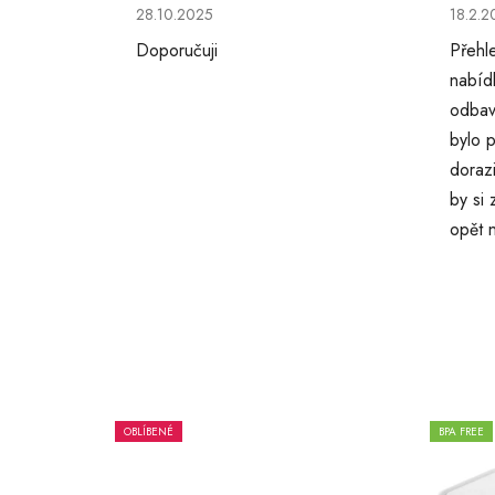
Hodnocení obchodu je 5 z 5 hvězdiček.
Hodno
28.10.2025
18.2.2
Doporučuji
Přehl
nabíd
odbav
bylo p
doraz
by si
opět 
OBLÍBENÉ
BPA FREE