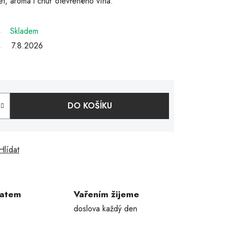
et, aroma i chuť otevřeného vína.
Skladem
7.8.2026
DO KOŠÍKU
Hlídat
ratem
Vařením žijeme
doslova každý den