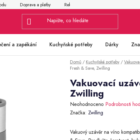
odu
Doprava a platby
Reklamace
Vrácení a výměna zbož
ečení a zapékání
Kuchyňské potřeby
Dárky
Zna
Domů
/
Kuchyňské potřeby
/
Vakuovac
Fresh & Save, Zwilling
Vakuovací uzávě
Zwilling
Průměrné
Neohodnoceno
Podrobnosti ho
hodnocení
Značka:
Zwilling
produktu
je
Vakuový uzávěr na víno kompatibi
0,0