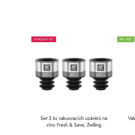
hvězdiček.
VÝHODNÝ SET
BPA FREE
Set 3 ks vakuovacích uzávěrů na
Vak
víno Fresh & Save, Zwilling