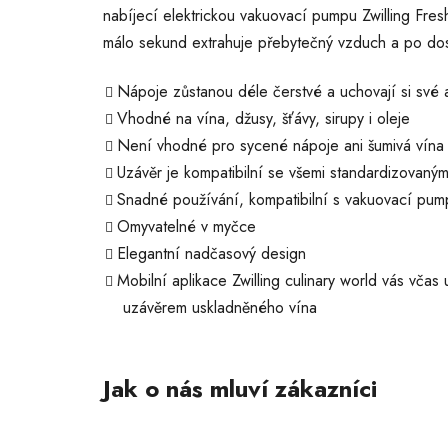
nabíjecí elektrickou vakuovací pumpu Zwilling Fres
málo sekund extrahuje přebytečný vzduch a po dos
Nápoje zůstanou déle čerstvé a uchovají si své
Vhodné na vína, džusy, šťávy, sirupy i oleje
Není vhodné pro sycené nápoje ani šumivá vína
Uzávěr je kompatibilní se všemi standardizovanými
Snadné používání, kompatibilní s vakuovací pum
Omyvatelné v myčce
Elegantní nadčasový design
Mobilní aplikace Zwilling culinary world vás vča
uzávěrem uskladněného vína