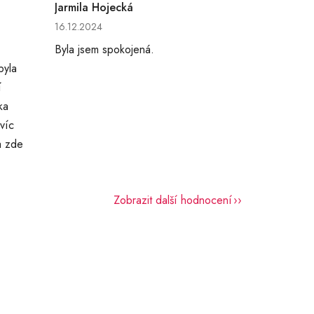
Jarmila Hojecká
hvězdiček.
Hodnocení obchodu je 5 z 5 hvězdiček.
16.12.2024
Byla jsem spokojená.
byla
í
ka
víc
a zde
Zobrazit další hodnocení