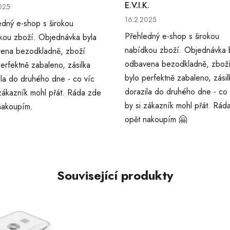
cení obchodu je 5 z 5 hvězdiček.
E.V.I.K.
025
Hodnocení obchodu je 5 z 5 
16.2.2025
edný e-shop s širokou
Přehledný e-shop s širokou
kou zboží. Objednávka byla
nabídkou zboží. Objednávka 
ena bezodkladně, zboží
odbavena bezodkladně, zbož
erfektně zabaleno, zásilka
bylo perfektně zabaleno, zásil
ila do druhého dne - co víc
dorazila do druhého dne - co 
 zákazník mohl přát. Ráda zde
by si zákazník mohl přát. Rád
nakoupím.
opět nakoupím 🤗
Související produkty