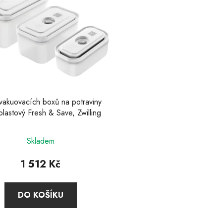
vakuovacích boxů na potraviny
plastový Fresh & Save, Zwilling
Skladem
1 512 Kč
DO KOŠÍKU