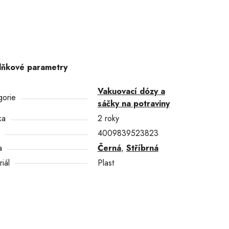
lňkové parametry
Vakuovací dózy a
gorie
sáčky na potraviny
ka
2 roky
4009839523823
a
Černá
,
Stříbrná
iál
Plast