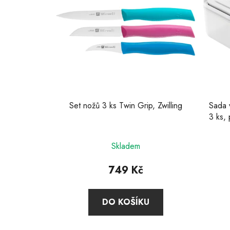
Set nožů 3 ks Twin Grip, Zwilling
Sada 
3 ks, 
Průměrné
Skladem
hodnocení
produktu
749 Kč
je
5,0
DO KOŠÍKU
z
5