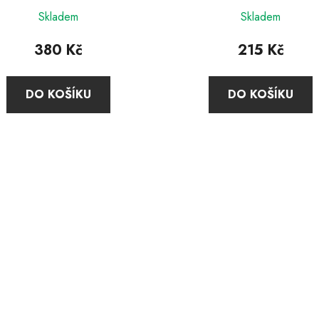
Průměrné
Skladem
Skladem
hodnocení
produktu
380 Kč
215 Kč
je
5,0
DO KOŠÍKU
DO KOŠÍKU
z
5
hvězdiček.