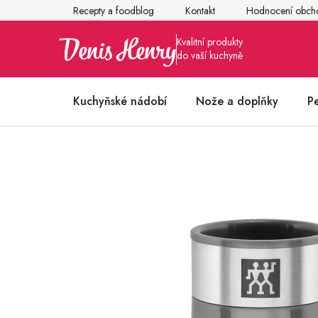
Přejít
Recepty a foodblog
Kontakt
Hodnocení obch
na
obsah
Kuchyňské nádobí
Nože a doplňky
P
Články z kuchyně