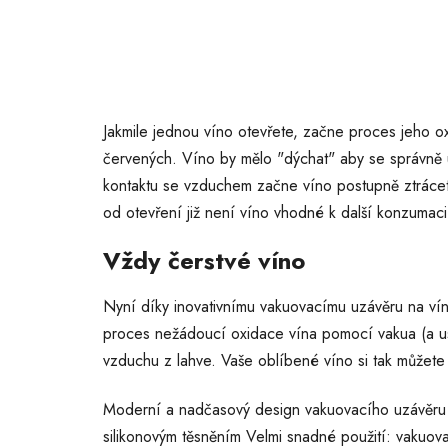
Jakmile jednou víno otevřete, začne proces jeho ox
červených. Víno by mělo "dýchat" aby se správně uv
kontaktu se vzduchem začne víno postupně ztrácet
od otevření již není víno vhodné k další konzumaci a
Vždy čerstvé víno
Nyní díky inovativnímu vakuovacímu uzávěru na vín
proces nežádoucí oxidace vína pomocí vakua (a u
vzduchu z lahve. Vaše oblíbené víno si tak můžete vy
Moderní a nadčasový design vakuovacího uzávěru
silikonovým těsněním Velmi snadné použití: vakuovac