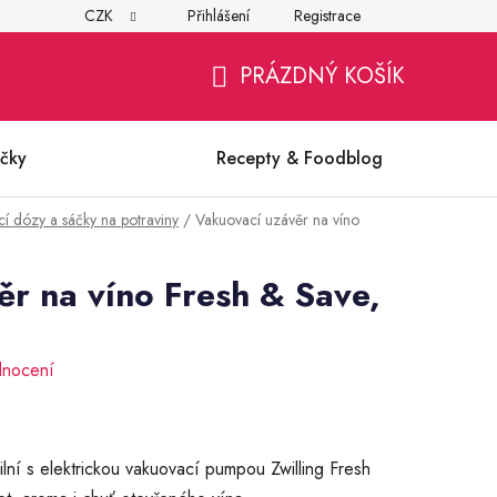
CZK
Přihlášení
Registrace
í
Všeobecné obchodní podmínky
Ochrana osobních údajů (G
PRÁZDNÝ KOŠÍK
NÁKUPNÍ
KOŠÍK
čky
Recepty & Foodblog
í dózy a sáčky na potraviny
/
Vakuovací uzávěr na víno
r na víno Fresh & Save,
dnocení
lní s elektrickou vakuovací pumpou Zwilling Fresh