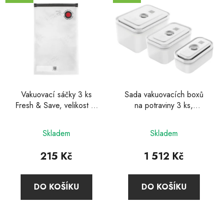
Vakuovací sáčky 3 ks
Sada vakuovacích boxů
Fresh & Save, velikost L,
na potraviny 3 ks,
Zwilling
plastový Fresh & Save,
Zwilling
Skladem
Skladem
215 Kč
1 512 Kč
DO KOŠÍKU
DO KOŠÍKU