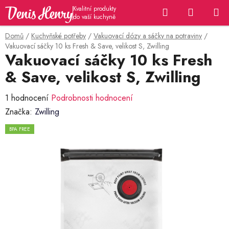
Přejít
Hledat
NÁKUP
na
KOŠÍK
obsah
Domů
/
Kuchyňské potřeby
/
Vakuovací dózy a sáčky na potraviny
/
Vakuovací sáčky 10 ks Fresh & Save, velikost S, Zwilling
Vakuovací sáčky 10 ks Fresh
& Save, velikost S, Zwilling
Průměrné
1 hodnocení
Podrobnosti hodnocení
hodnocení
Značka:
Zwilling
produktu
BPA FREE
je
5,0
z
5
hvězdiček.