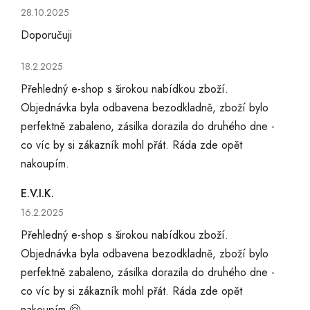
Hodnocení obchodu je 5 z 5 hvězdiček.
28.10.2025
Doporučuji
Hodnocení obchodu je 5 z 5 hvězdiček.
18.2.2025
Přehledný e-shop s širokou nabídkou zboží.
Objednávka byla odbavena bezodkladně, zboží bylo
perfektně zabaleno, zásilka dorazila do druhého dne -
co víc by si zákazník mohl přát. Ráda zde opět
nakoupím.
E.V.I.K.
Hodnocení obchodu je 5 z 5 hvězdiček.
16.2.2025
Přehledný e-shop s širokou nabídkou zboží.
Objednávka byla odbavena bezodkladně, zboží bylo
perfektně zabaleno, zásilka dorazila do druhého dne -
co víc by si zákazník mohl přát. Ráda zde opět
nakoupím 🤗