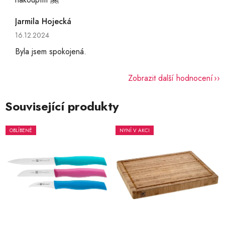
Jarmila Hojecká
Hodnocení obchodu je 5 z 5 hvězdiček.
16.12.2024
Byla jsem spokojená.
Zobrazit další hodnocení
Související produkty
OBLÍBENÉ
NYNÍ V AKCI