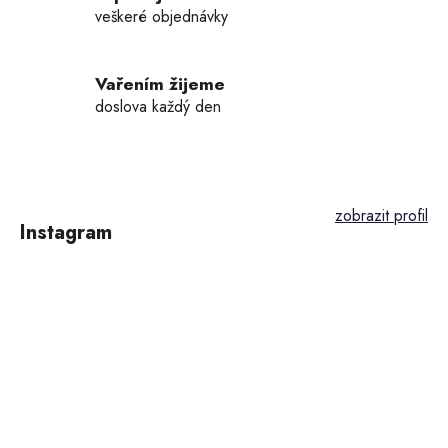
veškeré objednávky
Vařením žijeme
doslova každý den
Z
á
p
Instagram
a
t
í