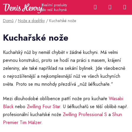
Přejít
Hledat
NÁKUP
na
KOŠÍK
obsah
Domů
/
Nože a doplňky
/
Kuchařské nože
Kuchařské nože
Kuchařský nůž by neměl chybět v žádné kuchyni. Má velmi
pevnou konstrukci, proto se hodí na práci s masem, krájení
zeleniny, ale také například na sekání bylinek. Jde všeobecně
o nejrozšířenější a nejkomplexnější nůž ve všech kuchyních
světa. Proto se mu mnohdy přezdívá „nůž šéfkuchaře.“
Mezi dlouhodobé oblíbence patří nože pro kuchaře
Wasabi
Black
nebo
Zwilling Four Star
. U šéfkuchařů se těší oblibě např.
profesionální kuchařské nože
Zwilling Professional S
a
Shun
Premier Tim Mälzer
.