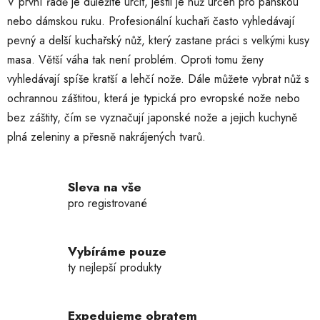
V první řadě je důležité určit, jestli je nůž určen pro pánskou
nebo dámskou ruku. Profesionální kuchaři často vyhledávají
pevný a delší kuchařský nůž, který zastane práci s velkými kusy
masa. Větší váha tak není problém. Oproti tomu ženy
vyhledávají spíše kratší a lehčí nože. Dále můžete vybrat nůž s
ochrannou záštitou, která je typická pro evropské nože nebo
bez záštity, čím se vyznačují japonské nože a jejich kuchyně
plná zeleniny a přesně nakrájených tvarů.
Sleva na vše
pro registrované
Vybíráme pouze
ty nejlepší produkty
Expedujeme obratem