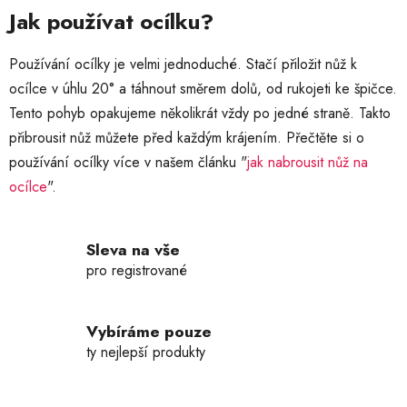
k
Jak používat ocílku?
y
v
ý
Používání ocílky je velmi jednoduché. Stačí přiložit nůž k
p
ocílce v úhlu 20° a táhnout směrem dolů, od rukojeti ke špičce.
i
Tento pohyb opakujeme několikrát vždy po jedné straně. Takto
s
přibrousit nůž můžete před každým krájením. Přečtěte si o
u
používání ocílky více v našem článku "
jak nabrousit nůž na
ocílce
".
Sleva na vše
pro registrované
Vybíráme pouze
ty nejlepší produkty