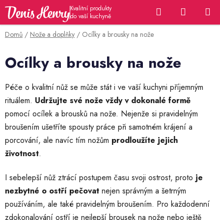
Přejít
Hledat
NÁKUP
na
KOŠÍK
obsah
Domů
/
Nože a doplňky
/
Ocílky a brousky na nože
Ocílky a brousky na nože
Péče o kvalitní nůž se může stát i ve vaší kuchyni příjemným
rituálem.
Udržujte své nože vždy v dokonalé formě
pomocí ocílek a brousků na nože. Nejenže si pravidelným
broušením ušetříte spousty práce při samotném krájení a
porcování, ale navíc tím nožům
prodloužíte jejich
životnost
.
I sebelepší nůž ztrácí postupem času svoji ostrost, proto
je
nezbytné o ostří pečovat
nejen správným a šetrným
používáním, ale také pravidelným broušením. Pro každodenní
zdokonalování ostří je nejlepší brousek na nože nebo ještě