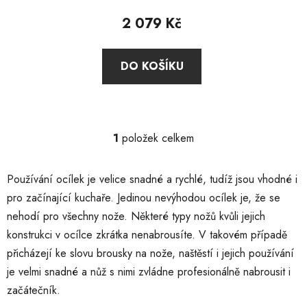
ů
2 079 Kč
DO KOŠÍKU
1
položek celkem
O
v
l
Používání ocílek je velice snadné a rychlé, tudíž jsou vhodné i
á
pro začínající kuchaře. Jedinou nevýhodou ocílek je, že se
d
nehodí pro všechny nože. Některé typy nožů kvůli jejich
a
c
konstrukci v ocílce zkrátka nenabrousíte. V takovém případě
í
přicházejí ke slovu brousky na nože, naštěstí i jejich používání
p
je velmi snadné a nůž s nimi zvládne profesionálně nabrousit i
r
začátečník.
v