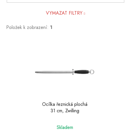
VYMAZAT FILTRY
Položek k zobrazení:
1
V
ý
p
i
s
p
r
o
d
Ocílka řeznická plochá
31 cm, Zwilling
u
k
t
Skladem