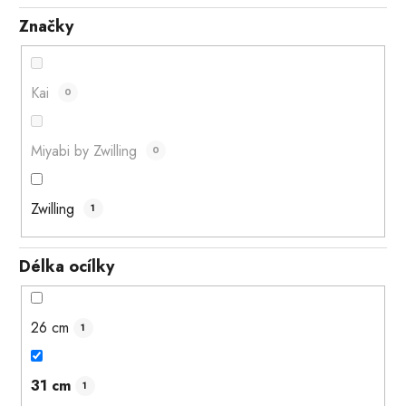
Značky
Kai
0
Miyabi by Zwilling
0
Zwilling
1
Délka ocílky
26 cm
1
31 cm
1