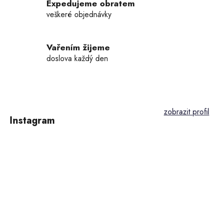
Expedujeme obratem
veškeré objednávky
Vařením žijeme
doslova každý den
Z
á
p
Instagram
a
t
í