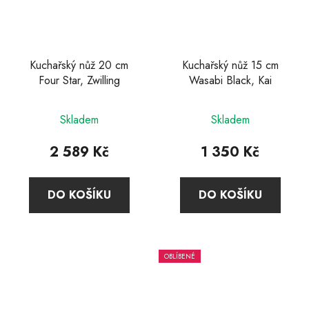
Kuchařský nůž 20 cm
Kuchařský nůž 15 cm
Four Star, Zwilling
Wasabi Black, Kai
Průměrné
Průměrné
Skladem
Skladem
hodnocení
hodnocení
produktu
produktu
2 589 Kč
1 350 Kč
je
je
5,0
5,0
DO KOŠÍKU
DO KOŠÍKU
z
z
5
5
hvězdiček.
hvězdiček.
OBLÍBENÉ