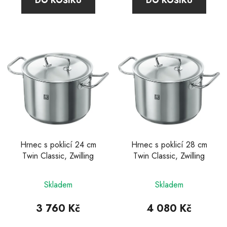
DO KOŠÍKU
DO KOŠÍKU
z
z
5
5
hvězdiček.
hvězdiček.
Hrnec s poklicí 24 cm
Hrnec s poklicí 28 cm
Twin Classic, Zwilling
Twin Classic, Zwilling
Průměrné
Skladem
Skladem
hodnocení
produktu
3 760 Kč
4 080 Kč
je