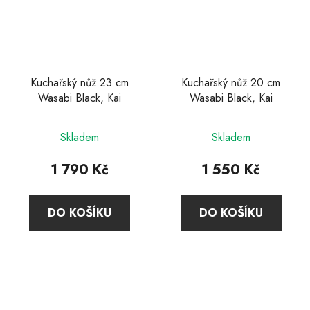
Kuchařský nůž 23 cm
Kuchařský nůž 20 cm
Wasabi Black, Kai
Wasabi Black, Kai
Průměrné
Skladem
Skladem
hodnocení
produktu
1 790 Kč
1 550 Kč
je
4,7
DO KOŠÍKU
DO KOŠÍKU
z
5
hvězdiček.