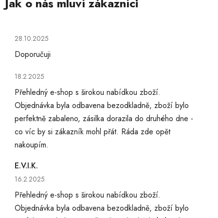
Hodnocení obchodu je 5 z 5 hvězdiček.
28.10.2025
Doporučuji
Hodnocení obchodu je 5 z 5 hvězdiček.
18.2.2025
Přehledný e-shop s širokou nabídkou zboží.
Objednávka byla odbavena bezodkladně, zboží bylo
perfektně zabaleno, zásilka dorazila do druhého dne -
co víc by si zákazník mohl přát. Ráda zde opět
nakoupím.
E.V.I.K.
Hodnocení obchodu je 5 z 5 hvězdiček.
16.2.2025
Přehledný e-shop s širokou nabídkou zboží.
Objednávka byla odbavena bezodkladně, zboží bylo