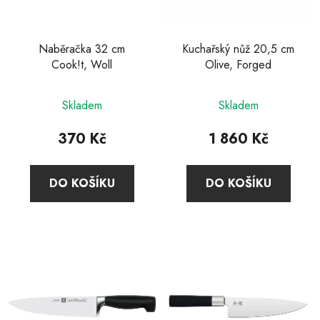
Naběračka 32 cm
Kuchařský nůž 20,5 cm
Cook!t, Woll
Olive, Forged
Průměrné
Skladem
Skladem
hodnocení
produktu
370 Kč
1 860 Kč
je
4,6
DO KOŠÍKU
DO KOŠÍKU
z
5
hvězdiček.