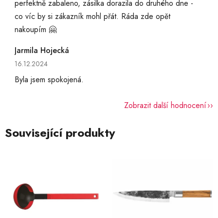
perfektně zabaleno, zásilka dorazila do druhého dne -
co víc by si zákazník mohl přát. Ráda zde opět
nakoupím 🤗
Jarmila Hojecká
Hodnocení obchodu je 5 z 5 hvězdiček.
16.12.2024
Byla jsem spokojená.
Zobrazit další hodnocení
Související produkty