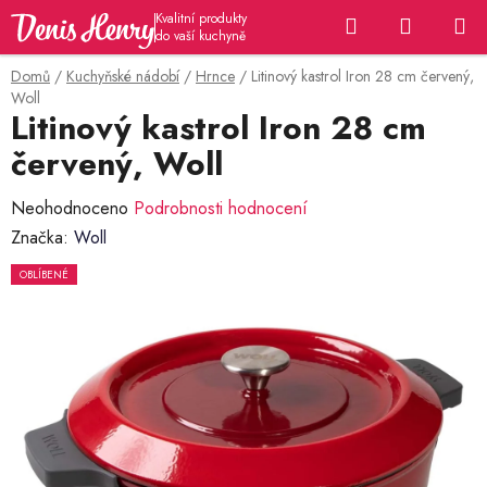
Přejít
Hledat
NÁKUP
na
KOŠÍK
obsah
Domů
/
Kuchyňské nádobí
/
Hrnce
/
Litinový kastrol Iron 28 cm červený,
Woll
Litinový kastrol Iron 28 cm
červený, Woll
Průměrné
Neohodnoceno
Podrobnosti hodnocení
hodnocení
Značka:
Woll
produktu
OBLÍBENÉ
je
0,0
z
5
hvězdiček.