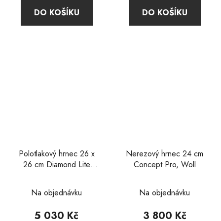
4,9
DO KOŠÍKU
DO KOŠÍKU
z
5
hvězdiček.
Polotlakový hrnec 26 x
Nerezový hrnec 24 cm
26 cm Diamond Lite
Concept Pro, Woll
Active, Woll
Průměrné
Na objednávku
Na objednávku
hodnocení
produktu
5 030 Kč
3 800 Kč