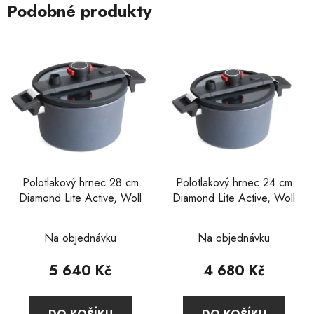
Podobné produkty
Polotlakový hrnec 28 cm
Polotlakový hrnec 24 cm
Diamond Lite Active, Woll
Diamond Lite Active, Woll
Průměrné
Průměrné
Na objednávku
Na objednávku
hodnocení
hodnocení
produktu
produktu
5 640 Kč
4 680 Kč
je
je
2,0
5,0