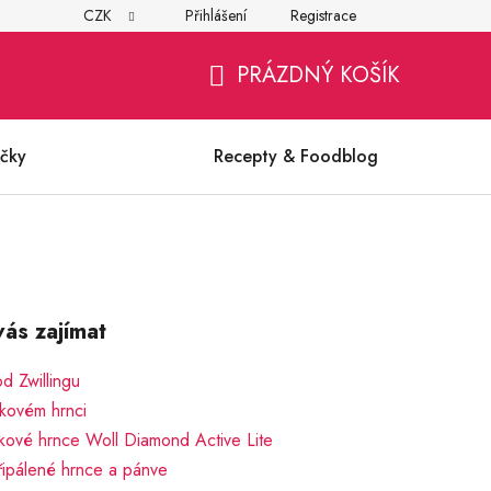
CZK
Přihlášení
Registrace
í
Všeobecné obchodní podmínky
Ochrana osobních údajů (G
PRÁZDNÝ KOŠÍK
NÁKUPNÍ
KOŠÍK
čky
Recepty & Foodblog
ás zajímat
od Zwillingu
lakovém hrnci
akové hrnce Woll Diamond Active Lite
 připálené hrnce a pánve