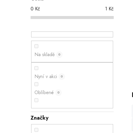
t
0
Kč
1
Kč
r
a
n
n
í
p
Na skladě
0
a
n
e
Nyní v akci
0
l
Oblíbené
0
Značky