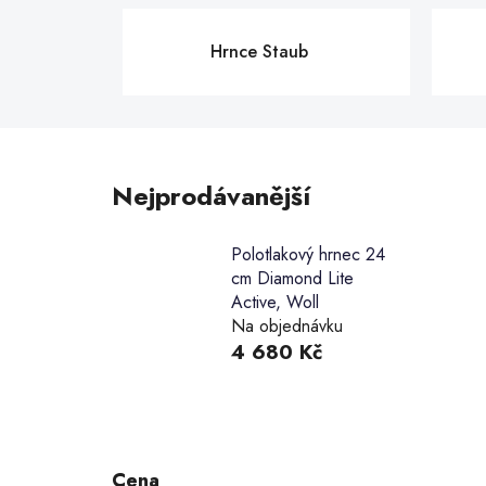
Hrnce Staub
Nejprodávanější
Polotlakový hrnec 24
cm Diamond Lite
Active, Woll
Na objednávku
4 680 Kč
P
o
s
Cena