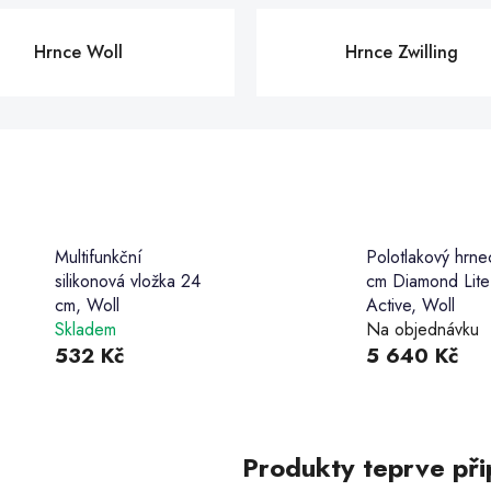
Hrnce Woll
Hrnce Zwilling
Multifunkční
Polotlakový hrne
silikonová vložka 24
cm Diamond Lite
cm, Woll
Active, Woll
Skladem
Na objednávku
532 Kč
5 640 Kč
Produkty teprve při