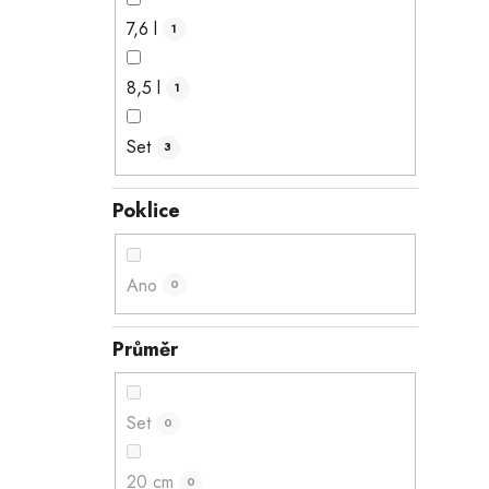
7,6 l
1
8,5 l
1
Set
3
Poklice
Ano
0
Průměr
Set
0
20 cm
0