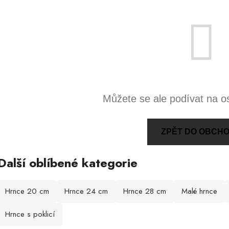
Můžete se ale podívat na os
ZPĚT DO OBCH
Další oblíbené kategorie
Hrnce 20 cm
Hrnce 24 cm
Hrnce 28 cm
Malé hrnce
Hrnce s poklicí