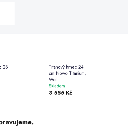
c 28
Titanový hrnec 24
cm Nowo Titanium,
Woll
Skladem
3 555 Kč
pravujeme.