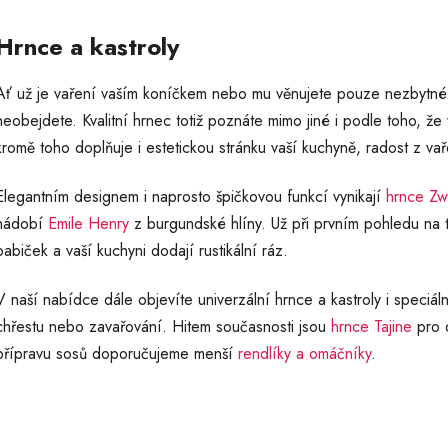
Hrnce a kastroly
Ať už je vaření vaším koníčkem nebo mu věnujete pouze nezbytné m
neobejdete. Kvalitní hrnec totiž poznáte mimo jiné i podle toho, že
kromě toho doplňuje i estetickou stránku vaší kuchyně, radost z va
Elegantním designem i naprosto špičkovou funkcí vynikají
hrnce Zwi
nádobí
Emile Henry
z burgundské hlíny. Už při prvním pohledu na 
babiček a vaší kuchyni dodají rustikální ráz.
V naší nabídce dále objevíte univerzální hrnce a kastroly i speciál
chřestu nebo zavařování. Hitem současnosti jsou
hrnce Tajine
pro 
přípravu sosů doporučujeme menší
rendlíky a omáčníky
.