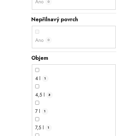
Ano
0
Nepřilnavý povrch
Ano
0
Objem
4 l
1
4,5 l
3
7 l
1
7,5 l
1