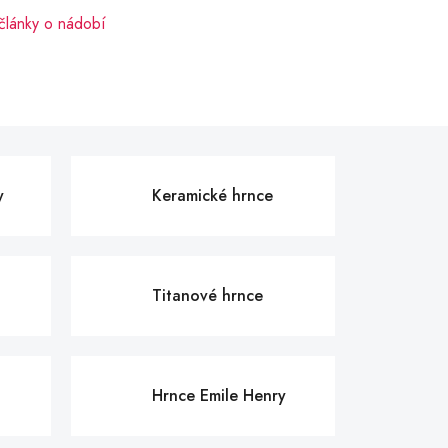
 články o nádobí
y
Keramické hrnce
Titanové hrnce
Hrnce Emile Henry