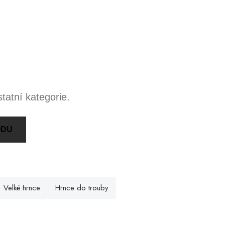
tatní kategorie.
ODU
Velké hrnce
Hrnce do trouby