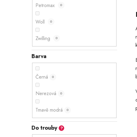
Petromax
0
Woll
0
Zwilling
0
Barva
Černá
0
Nerezová
0
Tmavě modrá
0
Do trouby
?