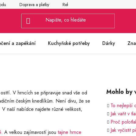
odu
Doprava a platby
Reklamace
Vrácení a výměna zbož
ečení a zapékání
Kuchyňské potřeby
Dárky
Zna
Mohlo by v
ostří. V hrncích se připravuje snad vše od
radičním českým knedlíkům. Není divu, že se
To nejlepší 
 V naší nabídce najdete různé velikosti,
Jak vařit v t
Proč polotl
Jak vyčistit
é
. A velkou zajímavostí jsou
tajine hrnce