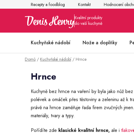
Přejít
Recepty a foodblog
Kontakt
Hodnocení obch
na
obsah
Kuchyňské nádobí
Nože a doplňky
P
Domů
/
Kuchyňské nádobí
/
Hrnce
Články z kuchyně
Hrnce
Kuchyně bez hrnce na vaření by byla jako nůž bez 
polévek a omáček přes těstoviny a zeleninu až k t
právě na hrnce zaměřuje řada firem zvučných jmen.
materiály, tvary a typy.
Pořídíte zde
klasické kvalitní hrnce,
ale i
tlakov