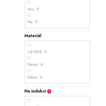
Ano
0
Ne
0
Materiál
Litý hliník
0
Nerez
0
Silikon
0
Na indukci
?