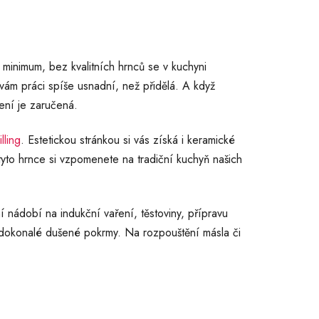
inimum, bez kvalitních hrnců se v kuchyni
 vám práci spíše usnadní, než přidělá. A když
ření je zaručená.
lling
. Estetickou stránkou si vás získá i keramické
tyto hrnce si vzpomenete na tradiční kuchyň našich
ní nádobí na indukční vaření, těstoviny, přípravu
dokonalé dušené pokrmy. Na rozpouštění másla či