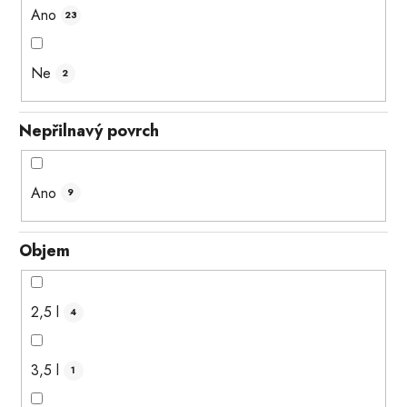
Ano
23
Ne
2
Nepřilnavý povrch
Ano
9
Objem
2,5 l
4
3,5 l
1