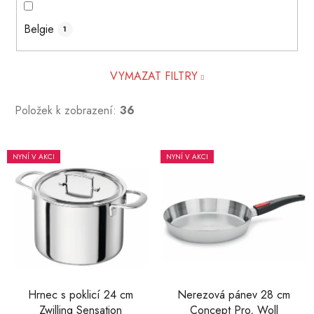
Belgie
1
VYMAZAT FILTRY
Položek k zobrazení:
36
V
NYNÍ V AKCI
NYNÍ V AKCI
ý
p
i
s
p
r
o
d
Hrnec s poklicí 24 cm
Nerezová pánev 28 cm
Zwilling Sensation
Concept Pro, Woll