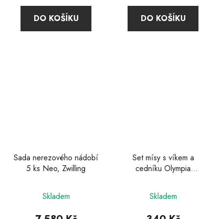
4,6
DO KOŠÍKU
DO KOŠÍKU
z
5
hvězdiček.
Sada nerezového nádobí
Set mísy s víkem a
5 ks Neo, Zwilling
cedníku Olympia
červená, Westmark
Skladem
Skladem