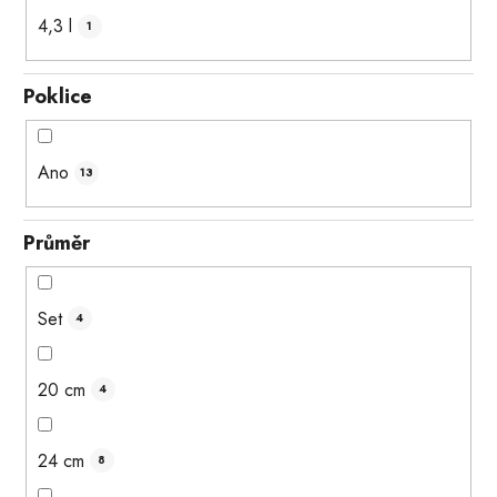
4,3 l
1
Poklice
Ano
13
Průměr
Set
4
20 cm
4
24 cm
8