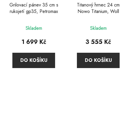
Grilovací pánev 35 cm s
Titanový hrnec 24 cm
rukojetí gp35, Petromax
Nowo Titanium, Woll
Průměrné
Skladem
Skladem
hodnocení
produktu
1 699 Kč
3 555 Kč
je
4,0
DO KOŠÍKU
DO KOŠÍKU
z
5
hvězdiček.