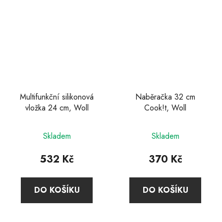
Multifunkční silikonová
Naběračka 32 cm
vložka 24 cm, Woll
Cook!t, Woll
Průměrné
Skladem
Skladem
hodnocení
produktu
532 Kč
370 Kč
je
4,6
DO KOŠÍKU
DO KOŠÍKU
z
5
hvězdiček.