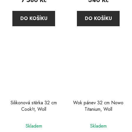
7 580 Kč
340 Kč
DO KOŠÍKU
DO KOŠÍKU
Silikonová stěrka 32 cm
Wok pánev 32 cm Nowo
Cook!t, Woll
Titanium, Woll
Průměrné
Průměrné
Skladem
Skladem
hodnocení
hodnocení