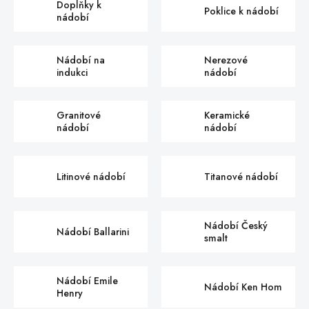
Doplňky k
Poklice k nádobí
nádobí
Nádobí na
Nerezové
indukci
nádobí
Granitové
Keramické
nádobí
nádobí
Litinové nádobí
Titanové nádobí
Nádobí Český
Nádobí Ballarini
smalt
Nádobí Emile
Nádobí Ken Hom
Henry