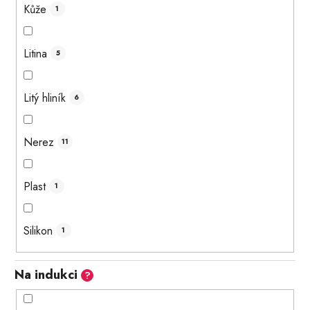
Kůže
1
Litina
5
Litý hliník
6
Nerez
11
Plast
1
Silikon
1
Na indukci
?