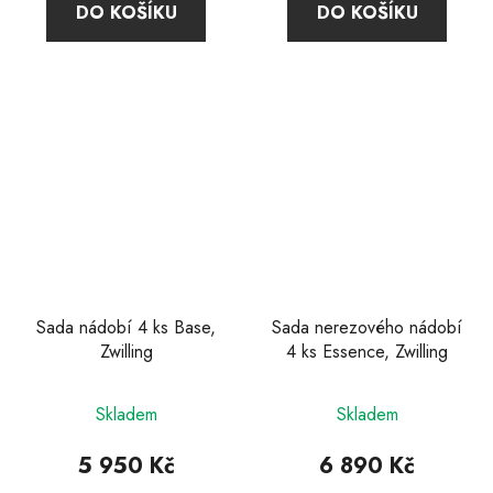
DO KOŠÍKU
DO KOŠÍKU
Sada nádobí 4 ks Base,
Sada nerezového nádobí
Zwilling
4 ks Essence, Zwilling
Průměrné
Skladem
Skladem
hodnocení
produktu
5 950 Kč
6 890 Kč
je