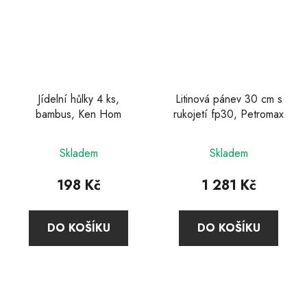
Jídelní hůlky 4 ks,
Litinová pánev 30 cm s
bambus, Ken Hom
rukojetí fp30, Petromax
Skladem
Skladem
198 Kč
1 281 Kč
DO KOŠÍKU
DO KOŠÍKU