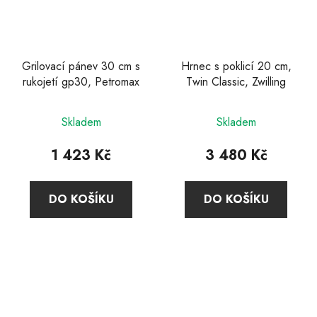
Grilovací pánev 30 cm s
Hrnec s poklicí 20 cm,
rukojetí gp30, Petromax
Twin Classic, Zwilling
Průměrné
Skladem
Skladem
hodnocení
produktu
1 423 Kč
3 480 Kč
je
3,9
DO KOŠÍKU
DO KOŠÍKU
z
5
hvězdiček.