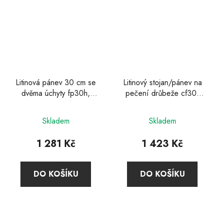
Litinová pánev 30 cm se
Litinový stojan/pánev na
dvěma úchyty fp30h,
pečení drůbeže cf30,
Petromax
Petromax
Průměrné
Skladem
Skladem
hodnocení
produktu
1 281 Kč
1 423 Kč
je
5,0
DO KOŠÍKU
DO KOŠÍKU
z
5
hvězdiček.