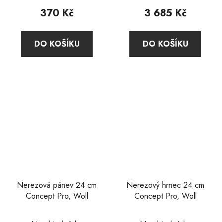
produktu
produktu
370 Kč
3 685 Kč
je
je
5,0
4,8
DO KOŠÍKU
DO KOŠÍKU
z
z
5
5
hvězdiček.
hvězdiček.
Nerezová pánev 24 cm
Nerezový hrnec 24 cm
Concept Pro, Woll
Concept Pro, Woll
Průměrné
Průměrné