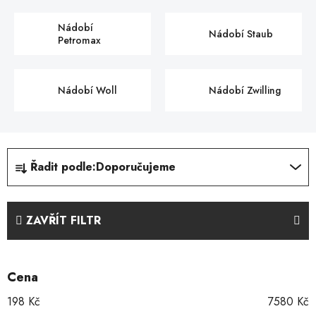
Nádobí
Nádobí Staub
Petromax
Nádobí Woll
Nádobí Zwilling
Ř
Řadit podle:
Doporučujeme
a
z
e
ZAVŘÍT FILTR
n
í
p
Cena
r
o
198
Kč
7580
Kč