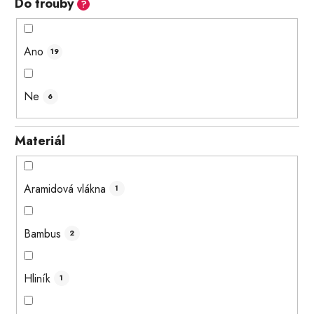
Do trouby
?
Ano
19
Ne
6
Materiál
Aramidová vlákna
1
Bambus
2
Hliník
1