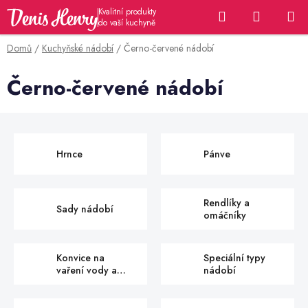
Přejít
Hledat
NÁKUP
na
KOŠÍK
obsah
Domů
/
Kuchyňské nádobí
/
Černo-červené nádobí
Černo-červené nádobí
Hrnce
Pánve
Rendlíky a
Sady nádobí
omáčníky
Konvice na
Speciální typy
vaření vody a
nádobí
čaje