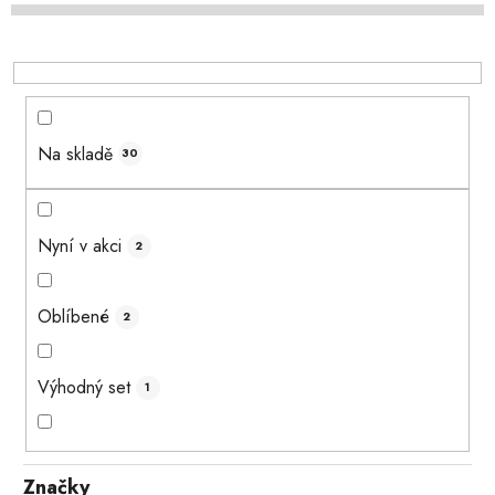
d
u
k
t
ů
Na skladě
30
Nyní v akci
2
Oblíbené
2
Výhodný set
1
Značky