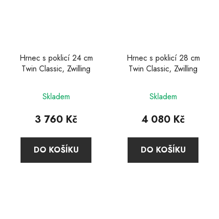
Hrnec s poklicí 24 cm
Hrnec s poklicí 28 cm
Twin Classic, Zwilling
Twin Classic, Zwilling
Průměrné
Skladem
Skladem
hodnocení
produktu
3 760 Kč
4 080 Kč
je
4,9
DO KOŠÍKU
DO KOŠÍKU
z
5
hvězdiček.