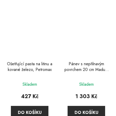
Ošetřující pasta na litinu a
Pánev s nepřilnavým
kované železo, Petromax
povrchem 20 cm Madura
Plus, Zwilling
Skladem
Skladem
427 Kč
1 303 Kč
DO KOŠÍKU
DO KOŠÍKU