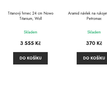
Titanový hrnec 24 cm Nowo
Aramid návlek na rukoje
Titanium, Woll
Petromax
Průměrné
Skladem
Skladem
hodnocení
produktu
3 555 Kč
370 Kč
je
4,0
DO KOŠÍKU
DO KOŠÍKU
z
5
hvězdiček.