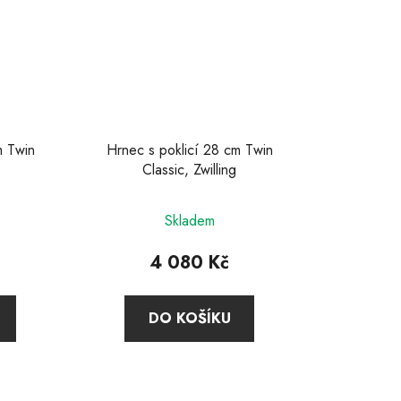
m Twin
Hrnec s poklicí 28 cm Twin
Classic, Zwilling
né
Skladem
ení
u
4 080 Kč
DO KOŠÍKU
ek.