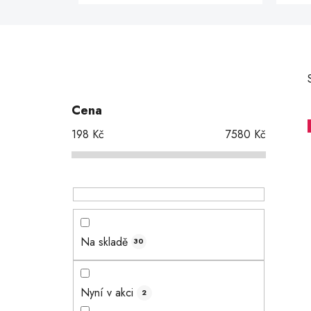
P
o
s
Cena
t
198
Kč
7580
Kč
r
a
i
n
n
í
p
Na skladě
30
a
n
e
Nyní v akci
2
l