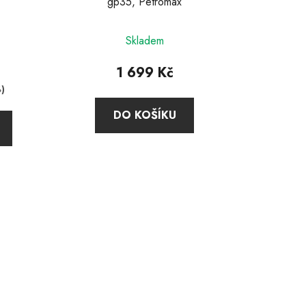
gp35, Petromax
Skladem
1 699 Kč
)
DO KOŠÍKU