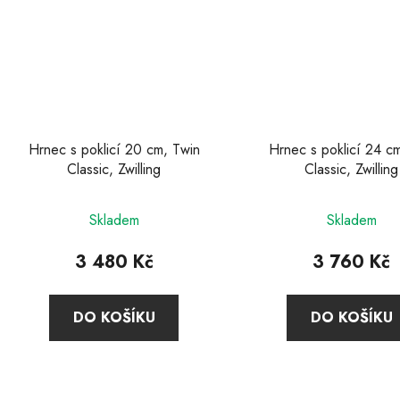
Hrnec s poklicí 20 cm, Twin
Hrnec s poklicí 24 c
Classic, Zwilling
Classic, Zwilling
Průměrné
Průměr
Skladem
Skladem
hodnocení
hodnoc
produktu
produkt
3 480 Kč
3 760 Kč
je
je
3,9
4,9
DO KOŠÍKU
DO KOŠÍKU
z
z
5
5
hvězdiček.
hvězdič