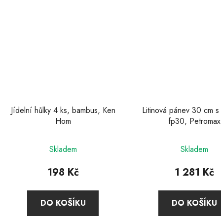
Jídelní hůlky 4 ks, bambus, Ken
Litinová pánev 30 cm s 
Hom
fp30, Petromax
Skladem
Skladem
198 Kč
1 281 Kč
DO KOŠÍKU
DO KOŠÍKU