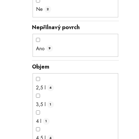
Ne
2
Nepřilnavý povrch
Ano
9
Objem
2,5 l
4
3,5 l
1
4 l
1
4,5 l
4