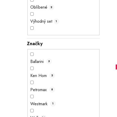
Oblíbené
2
Výhodný set
1
Značky
Ballarini
3
Ken Hom
2
Petromax
8
Westmark
1