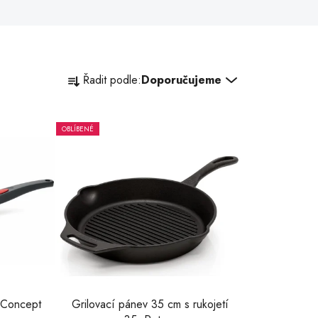
Ř
Řadit podle:
Doporučujeme
a
z
e
OBLÍBENÉ
n
í
p
r
o
d
u
k
t
 Concept
Grilovací pánev 35 cm s rukojetí
ů