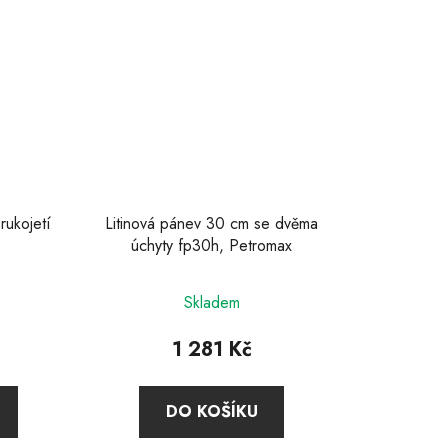
rukojetí
Litinová pánev 30 cm se dvěma
úchyty fp30h, Petromax
Průměrné
Skladem
hodnocení
produktu
1 281 Kč
je
5,0
DO KOŠÍKU
z
5