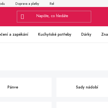
odu
Doprava a platby
Reklamace
Vrácení a výměna zbož
ečení a zapékání
Kuchyňské potřeby
Dárky
Zna
Pánve
Sady nádobí