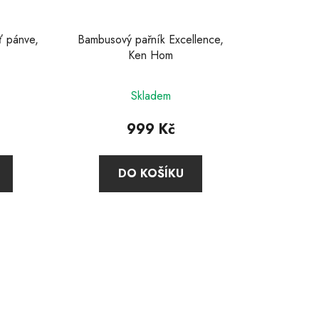
ť pánve,
Bambusový pařník Excellence,
Ken Hom
Skladem
999 Kč
DO KOŠÍKU