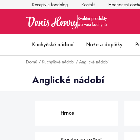
Přejít
Recepty a foodblog
Kontakt
Hodnocení obch
na
obsah
Kuchyňské nádobí
Nože a doplňky
P
Domů
/
Kuchyňské nádobí
/
Anglické nádobí
Články z kuchyně
Anglické nádobí
Hrnce